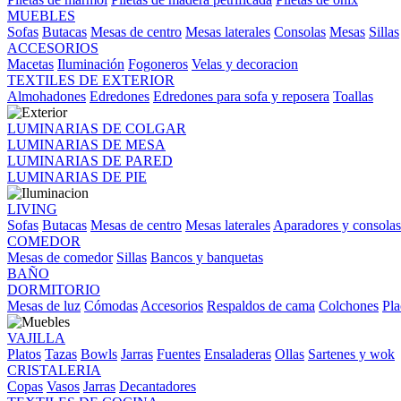
MUEBLES
Sofas
Butacas
Mesas de centro
Mesas laterales
Consolas
Mesas
Sillas
ACCESORIOS
Macetas
Iluminación
Fogoneros
Velas y decoracion
TEXTILES DE EXTERIOR
Almohadones
Edredones
Edredones para sofa y reposera
Toallas
LUMINARIAS DE COLGAR
LUMINARIAS DE MESA
LUMINARIAS DE PARED
LUMINARIAS DE PIE
LIVING
Sofas
Butacas
Mesas de centro
Mesas laterales
Aparadores y consolas
COMEDOR
Mesas de comedor
Sillas
Bancos y banquetas
BAÑO
DORMITORIO
Mesas de luz
Cómodas
Accesorios
Respaldos de cama
Colchones
Pla
VAJILLA
Platos
Tazas
Bowls
Jarras
Fuentes
Ensaladeras
Ollas
Sartenes y wok
CRISTALERIA
Copas
Vasos
Jarras
Decantadores