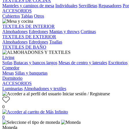
TEXTILES DE COCINA
Manteles y caminos de mesa
Individuales
Servilletas
Repasadores
Por
ACCESORIOS
Cubiertos
Tablas
Otros
TEXTILES DE INTERIOR
Almohadones
Edredones
Mantas y throws
Cortinas
TEXTILES DE EXTERIOR
Almohadones
Edredones
Toallas
TEXTILES DE BAÑO
Living
Sofas
Butacas y bancos largos
Mesas de centro y laterales
Escritorios
Comedor
Mesas
Sillas y banquetas
Dormitorio
ACCESORIOS
Luminarias
Almohadones y textiles
Iniciar sesión / Registrarse
0
0
Moneda