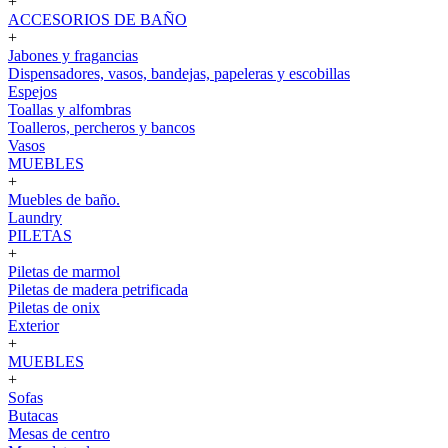
+
ACCESORIOS DE BAÑO
+
Jabones y fragancias
Dispensadores, vasos, bandejas, papeleras y escobillas
Espejos
Toallas y alfombras
Toalleros, percheros y bancos
Vasos
MUEBLES
+
Muebles de baño.
Laundry
PILETAS
+
Piletas de marmol
Piletas de madera petrificada
Piletas de onix
Exterior
+
MUEBLES
+
Sofas
Butacas
Mesas de centro