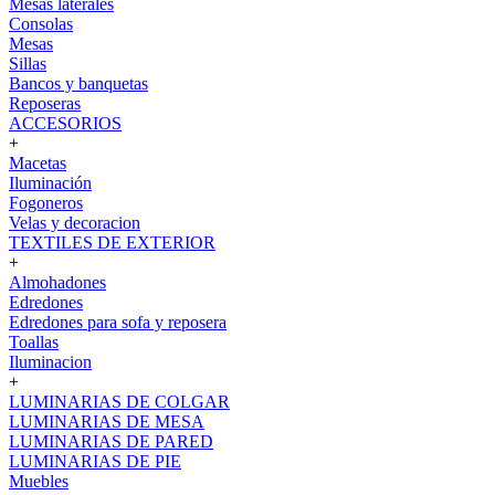
Mesas laterales
Consolas
Mesas
Sillas
Bancos y banquetas
Reposeras
ACCESORIOS
+
Macetas
Iluminación
Fogoneros
Velas y decoracion
TEXTILES DE EXTERIOR
+
Almohadones
Edredones
Edredones para sofa y reposera
Toallas
Iluminacion
+
LUMINARIAS DE COLGAR
LUMINARIAS DE MESA
LUMINARIAS DE PARED
LUMINARIAS DE PIE
Muebles