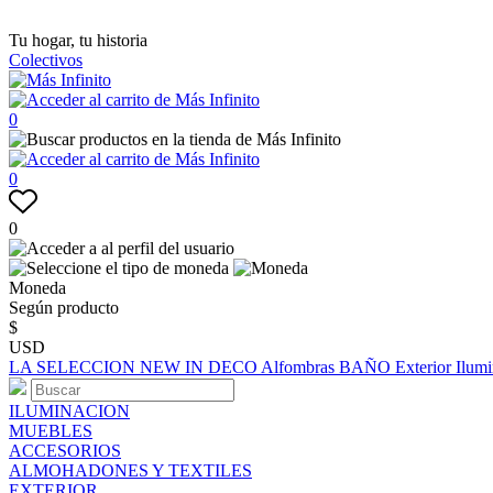
Tu hogar, tu historia
Colectivos
0
0
0
Moneda
Según producto
$
USD
LA SELECCION
NEW IN
DECO
Alfombras
BAÑO
Exterior
Ilum
ILUMINACION
MUEBLES
ACCESORIOS
ALMOHADONES Y TEXTILES
EXTERIOR