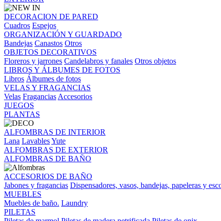
DECORACION DE PARED
Cuadros
Espejos
ORGANIZACIÓN Y GUARDADO
Bandejas
Canastos
Otros
OBJETOS DECORATIVOS
Floreros y jarrones
Candelabros y fanales
Otros objetos
LIBROS Y ÁLBUMES DE FOTOS
Libros
Álbumes de fotos
VELAS Y FRAGANCIAS
Velas
Fragancias
Accesorios
JUEGOS
PLANTAS
ALFOMBRAS DE INTERIOR
Lana
Lavables
Yute
ALFOMBRAS DE EXTERIOR
ALFOMBRAS DE BAÑO
ACCESORIOS DE BAÑO
Jabones y fragancias
Dispensadores, vasos, bandejas, papeleras y esco
MUEBLES
Muebles de baño.
Laundry
PILETAS
Piletas de marmol
Piletas de madera petrificada
Piletas de onix