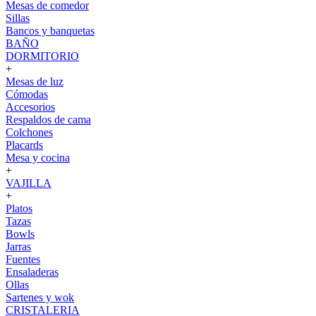
Mesas de comedor
Sillas
Bancos y banquetas
BAÑO
DORMITORIO
+
Mesas de luz
Cómodas
Accesorios
Respaldos de cama
Colchones
Placards
Mesa y cocina
+
VAJILLA
+
Platos
Tazas
Bowls
Jarras
Fuentes
Ensaladeras
Ollas
Sartenes y wok
CRISTALERIA