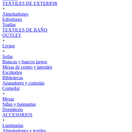
TEXTILES DE EXTERIOR
+
Almohadones
Edredones
Toallas
TEXTILES DE BAÑO
OUTLET
+
Living
+
Sofas
Butacas y bancos largos
Mesas de centro y laterales
Escritorios
Bibliotecas
Aparadores y consolas
Comedor
+
Mesas
Sillas y banquetas
Dormitorio
ACCESORIOS
+
Luminarias
Almohadones y textiles