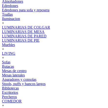
Almohadones
Edredones
Edredones para sofa y reposera
Toallas
Iluminacion
+
LUMINARIAS DE COLGAR
LUMINARIAS DE MESA
LUMINARIAS DE PARED
LUMINARIAS DE PIE
Muebles
+
LIVING
+
Sofas
Butacas
Mesas de centro
Mesas laterales
Aparadores y consolas
Stools, puffs y bancos largos
Bibliotecas
Escritorios
Percheros
COMEDOR
+