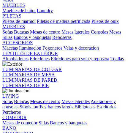
MUEBLES
Muebles de baño.
Laundry
PILETAS
Piletas de marmol
Piletas de madera petrificada
Piletas de onix
MUEBLES
Sofas
Butacas
Mesas de centro
Mesas laterales
Consolas
Mesas
Sillas
Bancos y banquetas
Reposeras
ACCESORIOS
Macetas
Iluminación
Fogoneros
Velas y decoracion
TEXTILES DE EXTERIOR
Almohadones
Edredones
Edredones para sofa y reposera
Toallas
LUMINARIAS DE COLGAR
LUMINARIAS DE MESA
LUMINARIAS DE PARED
LUMINARIAS DE PIE
LIVING
Sofas
Butacas
Mesas de centro
Mesas laterales
Aparadores y
consolas
Stools, puffs y bancos largos
Bibliotecas
Escritorios
Percheros
COMEDOR
Mesas de comedor
Sillas
Bancos y banquetas
BAÑO