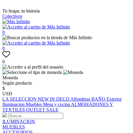
Tu hogar, tu historia
Colectivos
0
0
0
Moneda
Según producto
$
USD
LA SELECCION
NEW IN
DECO
Alfombras
BAÑO
Exterior
Iluminacion
Muebles
Mesa y cocina
ALMOHADONES Y
TEXTILES
OUTLET
SALE
ILUMINACION
MUEBLES
ACCESORIOS