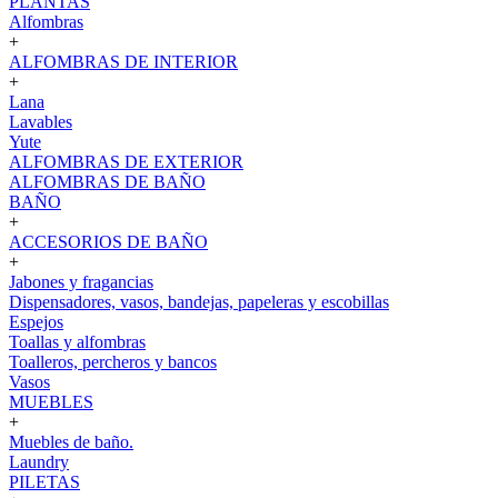
PLANTAS
Alfombras
+
ALFOMBRAS DE INTERIOR
+
Lana
Lavables
Yute
ALFOMBRAS DE EXTERIOR
ALFOMBRAS DE BAÑO
BAÑO
+
ACCESORIOS DE BAÑO
+
Jabones y fragancias
Dispensadores, vasos, bandejas, papeleras y escobillas
Espejos
Toallas y alfombras
Toalleros, percheros y bancos
Vasos
MUEBLES
+
Muebles de baño.
Laundry
PILETAS