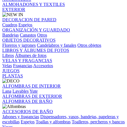
ALMOHADONES Y TEXTILES
EXTERIOR
DECORACION DE PARED
Cuadros
Espejos
ORGANIZACIÓN Y GUARDADO
Bandejas
Canastos
Otros
OBJETOS DECORATIVOS
Floreros y jarrones
Candelabros y fanales
Otros objetos
LIBROS Y ÁLBUMES DE FOTOS
Libros
Álbumes de fotos
VELAS Y FRAGANCIAS
Velas
Fragancias
Accesorios
JUEGOS
PLANTAS
ALFOMBRAS DE INTERIOR
Lana
Lavables
Yute
ALFOMBRAS DE EXTERIOR
ALFOMBRAS DE BAÑO
ACCESORIOS DE BAÑO
Jabones y fragancias
Dispensadores, vasos, bandejas, papeleras y
escobillas
Espejos
Toallas y alfombras
Toalleros, percheros y bancos
Vasos