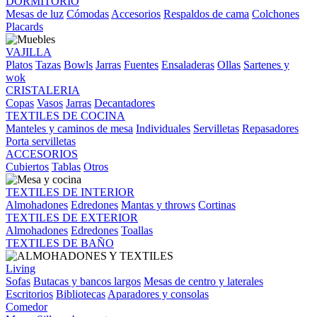
DORMITORIO
Mesas de luz
Cómodas
Accesorios
Respaldos de cama
Colchones
Placards
VAJILLA
Platos
Tazas
Bowls
Jarras
Fuentes
Ensaladeras
Ollas
Sartenes y
wok
CRISTALERIA
Copas
Vasos
Jarras
Decantadores
TEXTILES DE COCINA
Manteles y caminos de mesa
Individuales
Servilletas
Repasadores
Porta servilletas
ACCESORIOS
Cubiertos
Tablas
Otros
TEXTILES DE INTERIOR
Almohadones
Edredones
Mantas y throws
Cortinas
TEXTILES DE EXTERIOR
Almohadones
Edredones
Toallas
TEXTILES DE BAÑO
Living
Sofas
Butacas y bancos largos
Mesas de centro y laterales
Escritorios
Bibliotecas
Aparadores y consolas
Comedor