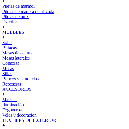
+
Piletas de marmol
Piletas de madera petrificada
Piletas de onix
Exterior
+
MUEBLES
+
Sofas
Butacas
Mesas de centro
Mesas laterales
Consolas
Mesas
Sillas
Bancos y banquetas
Reposeras
ACCESORIOS
+
Macetas
Iluminación
Fogoneros
Velas y decoracion
TEXTILES DE EXTERIOR
+