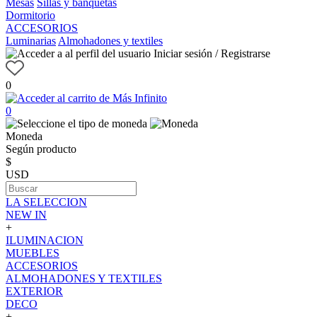
Mesas
Sillas y banquetas
Dormitorio
ACCESORIOS
Luminarias
Almohadones y textiles
Iniciar sesión / Registrarse
0
0
Moneda
Según producto
$
USD
LA SELECCION
NEW IN
+
ILUMINACION
MUEBLES
ACCESORIOS
ALMOHADONES Y TEXTILES
EXTERIOR
DECO
+