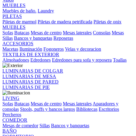
MUEBLES
Muebles de baño.
Laundry
PILETAS
Piletas de marmol
Piletas de madera petrificada
Piletas de onix
MUEBLES
Sofas
Butacas
Mesas de centro
Mesas laterales
Consolas
Mesas
Sillas
Bancos y banquetas
Reposeras
ACCESORIOS
Macetas
Iluminación
Fogoneros
Velas y decoracion
TEXTILES DE EXTERIOR
Almohadones
Edredones
Edredones para sofa y reposera
Toallas
LUMINARIAS DE COLGAR
LUMINARIAS DE MESA
LUMINARIAS DE PARED
LUMINARIAS DE PIE
LIVING
Sofas
Butacas
Mesas de centro
Mesas laterales
Aparadores y
consolas
Stools, puffs y bancos largos
Bibliotecas
Escritorios
Percheros
COMEDOR
Mesas de comedor
Sillas
Bancos y banquetas
BAÑO