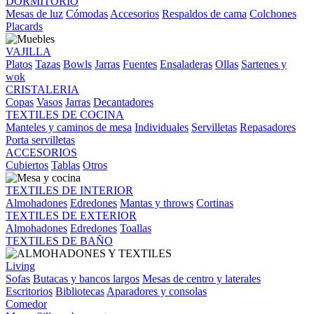
DORMITORIO
Mesas de luz
Cómodas
Accesorios
Respaldos de cama
Colchones
Placards
VAJILLA
Platos
Tazas
Bowls
Jarras
Fuentes
Ensaladeras
Ollas
Sartenes y
wok
CRISTALERIA
Copas
Vasos
Jarras
Decantadores
TEXTILES DE COCINA
Manteles y caminos de mesa
Individuales
Servilletas
Repasadores
Porta servilletas
ACCESORIOS
Cubiertos
Tablas
Otros
TEXTILES DE INTERIOR
Almohadones
Edredones
Mantas y throws
Cortinas
TEXTILES DE EXTERIOR
Almohadones
Edredones
Toallas
TEXTILES DE BAÑO
Living
Sofas
Butacas y bancos largos
Mesas de centro y laterales
Escritorios
Bibliotecas
Aparadores y consolas
Comedor