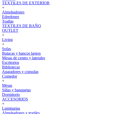
TEXTILES DE EXTERIOR
+
Almohadones
Edredones
Toallas
TEXTILES DE BAÑO
OUTLET
+
Living
+
Sofas
Butacas y bancos largos
Mesas de centro y laterales
Escritorios
Bibliotecas
Aparadores y consolas
Comedor
+
Mesas
Sillas y banquetas
Dormitorio
ACCESORIOS
+
Luminarias
Almohadones y textiles