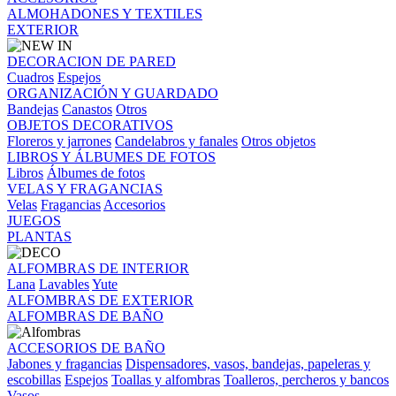
ALMOHADONES Y TEXTILES
EXTERIOR
DECORACION DE PARED
Cuadros
Espejos
ORGANIZACIÓN Y GUARDADO
Bandejas
Canastos
Otros
OBJETOS DECORATIVOS
Floreros y jarrones
Candelabros y fanales
Otros objetos
LIBROS Y ÁLBUMES DE FOTOS
Libros
Álbumes de fotos
VELAS Y FRAGANCIAS
Velas
Fragancias
Accesorios
JUEGOS
PLANTAS
ALFOMBRAS DE INTERIOR
Lana
Lavables
Yute
ALFOMBRAS DE EXTERIOR
ALFOMBRAS DE BAÑO
ACCESORIOS DE BAÑO
Jabones y fragancias
Dispensadores, vasos, bandejas, papeleras y
escobillas
Espejos
Toallas y alfombras
Toalleros, percheros y bancos
Vasos