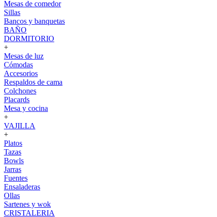
Mesas de comedor
Sillas
Bancos y banquetas
BAÑO
DORMITORIO
+
Mesas de luz
Cómodas
Accesorios
Respaldos de cama
Colchones
Placards
Mesa y cocina
+
VAJILLA
+
Platos
Tazas
Bowls
Jarras
Fuentes
Ensaladeras
Ollas
Sartenes y wok
CRISTALERIA