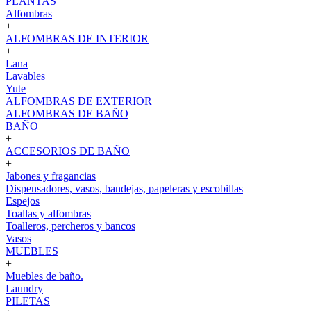
PLANTAS
Alfombras
+
ALFOMBRAS DE INTERIOR
+
Lana
Lavables
Yute
ALFOMBRAS DE EXTERIOR
ALFOMBRAS DE BAÑO
BAÑO
+
ACCESORIOS DE BAÑO
+
Jabones y fragancias
Dispensadores, vasos, bandejas, papeleras y escobillas
Espejos
Toallas y alfombras
Toalleros, percheros y bancos
Vasos
MUEBLES
+
Muebles de baño.
Laundry
PILETAS