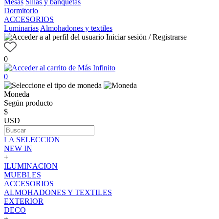
Mesas
Sillas y banquetas
Dormitorio
ACCESORIOS
Luminarias
Almohadones y textiles
Iniciar sesión / Registrarse
0
0
Moneda
Según producto
$
USD
LA SELECCION
NEW IN
+
ILUMINACION
MUEBLES
ACCESORIOS
ALMOHADONES Y TEXTILES
EXTERIOR
DECO
+