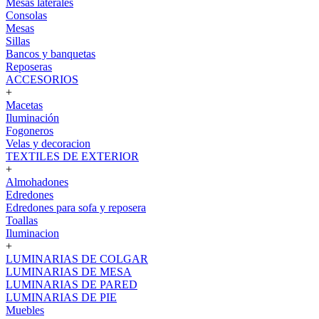
Mesas laterales
Consolas
Mesas
Sillas
Bancos y banquetas
Reposeras
ACCESORIOS
+
Macetas
Iluminación
Fogoneros
Velas y decoracion
TEXTILES DE EXTERIOR
+
Almohadones
Edredones
Edredones para sofa y reposera
Toallas
Iluminacion
+
LUMINARIAS DE COLGAR
LUMINARIAS DE MESA
LUMINARIAS DE PARED
LUMINARIAS DE PIE
Muebles