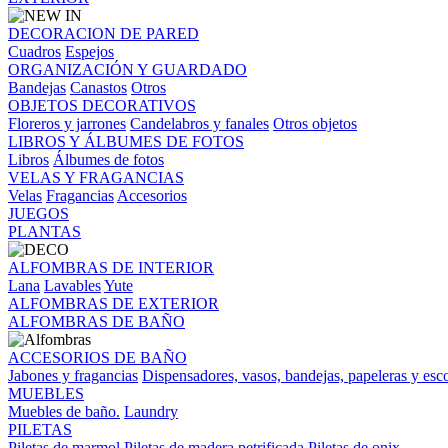
DECORACION DE PARED
Cuadros
Espejos
ORGANIZACIÓN Y GUARDADO
Bandejas
Canastos
Otros
OBJETOS DECORATIVOS
Floreros y jarrones
Candelabros y fanales
Otros objetos
LIBROS Y ÁLBUMES DE FOTOS
Libros
Álbumes de fotos
VELAS Y FRAGANCIAS
Velas
Fragancias
Accesorios
JUEGOS
PLANTAS
ALFOMBRAS DE INTERIOR
Lana
Lavables
Yute
ALFOMBRAS DE EXTERIOR
ALFOMBRAS DE BAÑO
ACCESORIOS DE BAÑO
Jabones y fragancias
Dispensadores, vasos, bandejas, papeleras y esco
MUEBLES
Muebles de baño.
Laundry
PILETAS
Piletas de marmol
Piletas de madera petrificada
Piletas de onix