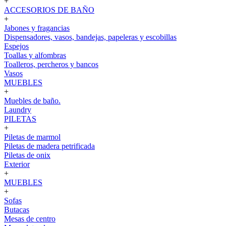
+
ACCESORIOS DE BAÑO
+
Jabones y fragancias
Dispensadores, vasos, bandejas, papeleras y escobillas
Espejos
Toallas y alfombras
Toalleros, percheros y bancos
Vasos
MUEBLES
+
Muebles de baño.
Laundry
PILETAS
+
Piletas de marmol
Piletas de madera petrificada
Piletas de onix
Exterior
+
MUEBLES
+
Sofas
Butacas
Mesas de centro