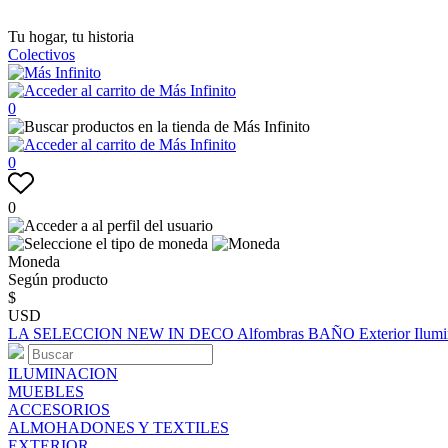
Tu hogar, tu historia
Colectivos
0
0
0
Moneda
Según producto
$
USD
LA SELECCION
NEW IN
DECO
Alfombras
BAÑO
Exterior
Ilum
ILUMINACION
MUEBLES
ACCESORIOS
ALMOHADONES Y TEXTILES
EXTERIOR