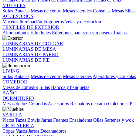
MUEBLES
Sofas
Butacas
Mesas de centro
Mesas laterales
Consolas
Mesas
Sillas
ACCESORIOS
Macetas
Iluminación
Fogoneros
Velas y decoracion
TEXTILES DE EXTERIOR
Almohadones
Edredones
Edredones para sofa y reposera
Toallas
LUMINARIAS DE COLGAR
LUMINARIAS DE MESA
LUMINARIAS DE PARED
LUMINARIAS DE PIE
LIVING
Sofas
Butacas
Mesas de centro
Mesas laterales
Aparadores y consolas
COMEDOR
Mesas de comedor
Sillas
Bancos y banquetas
BAÑO
DORMITORIO
Mesas de luz
Cómodas
Accesorios
Respaldos de cama
Colchones
Pla
VAJILLA
Platos
Tazas
Bowls
Jarras
Fuentes
Ensaladeras
Ollas
Sartenes y wok
CRISTALERIA
Copas
Vasos
Jarras
Decantadores