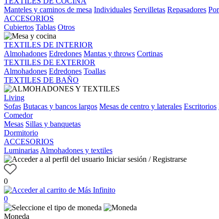
TEXTILES DE COCINA
Manteles y caminos de mesa
Individuales
Servilletas
Repasadores
Por
ACCESORIOS
Cubiertos
Tablas
Otros
TEXTILES DE INTERIOR
Almohadones
Edredones
Mantas y throws
Cortinas
TEXTILES DE EXTERIOR
Almohadones
Edredones
Toallas
TEXTILES DE BAÑO
Living
Sofas
Butacas y bancos largos
Mesas de centro y laterales
Escritorios
Comedor
Mesas
Sillas y banquetas
Dormitorio
ACCESORIOS
Luminarias
Almohadones y textiles
Iniciar sesión / Registrarse
0
0
Moneda