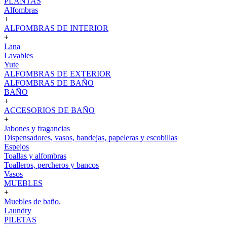
PLANTAS
Alfombras
+
ALFOMBRAS DE INTERIOR
+
Lana
Lavables
Yute
ALFOMBRAS DE EXTERIOR
ALFOMBRAS DE BAÑO
BAÑO
+
ACCESORIOS DE BAÑO
+
Jabones y fragancias
Dispensadores, vasos, bandejas, papeleras y escobillas
Espejos
Toallas y alfombras
Toalleros, percheros y bancos
Vasos
MUEBLES
+
Muebles de baño.
Laundry
PILETAS