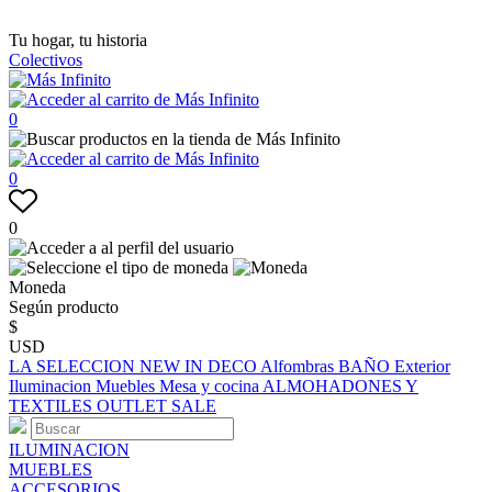
Tu hogar, tu historia
Colectivos
0
0
0
Moneda
Según producto
$
USD
LA SELECCION
NEW IN
DECO
Alfombras
BAÑO
Exterior
Iluminacion
Muebles
Mesa y cocina
ALMOHADONES Y
TEXTILES
OUTLET
SALE
ILUMINACION
MUEBLES
ACCESORIOS