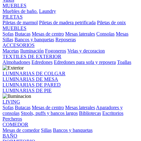
MUEBLES
Muebles de baño.
Laundry
PILETAS
Piletas de marmol
Piletas de madera petrificada
Piletas de onix
MUEBLES
Sofas
Butacas
Mesas de centro
Mesas laterales
Consolas
Mesas
Sillas
Bancos y banquetas
Reposeras
ACCESORIOS
Macetas
Iluminación
Fogoneros
Velas y decoracion
TEXTILES DE EXTERIOR
Almohadones
Edredones
Edredones para sofa y reposera
Toallas
LUMINARIAS DE COLGAR
LUMINARIAS DE MESA
LUMINARIAS DE PARED
LUMINARIAS DE PIE
LIVING
Sofas
Butacas
Mesas de centro
Mesas laterales
Aparadores y
consolas
Stools, puffs y bancos largos
Bibliotecas
Escritorios
Percheros
COMEDOR
Mesas de comedor
Sillas
Bancos y banquetas
BAÑO