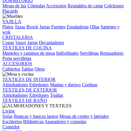
DORMITORIO
Mesas de luz
Cómodas
Accesorios
Respaldos de cama
Colchones
Placards
VAJILLA
Platos
Tazas
Bowls
Jarras
Fuentes
Ensaladeras
Ollas
Sartenes y
wok
CRISTALERIA
Copas
Vasos
Jarras
Decantadores
TEXTILES DE COCINA
Manteles y caminos de mesa
Individuales
Servilletas
Repasadores
Porta servilletas
ACCESORIOS
Cubiertos
Tablas
Otros
TEXTILES DE INTERIOR
Almohadones
Edredones
Mantas y throws
Cortinas
TEXTILES DE EXTERIOR
Almohadones
Edredones
Toallas
TEXTILES DE BAÑO
Living
Sofas
Butacas y bancos largos
Mesas de centro y laterales
Escritorios
Bibliotecas
Aparadores y consolas
Comedor