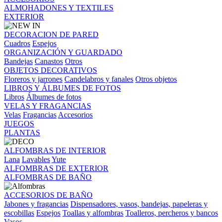
ALMOHADONES Y TEXTILES
EXTERIOR
DECORACION DE PARED
Cuadros
Espejos
ORGANIZACIÓN Y GUARDADO
Bandejas
Canastos
Otros
OBJETOS DECORATIVOS
Floreros y jarrones
Candelabros y fanales
Otros objetos
LIBROS Y ÁLBUMES DE FOTOS
Libros
Álbumes de fotos
VELAS Y FRAGANCIAS
Velas
Fragancias
Accesorios
JUEGOS
PLANTAS
ALFOMBRAS DE INTERIOR
Lana
Lavables
Yute
ALFOMBRAS DE EXTERIOR
ALFOMBRAS DE BAÑO
ACCESORIOS DE BAÑO
Jabones y fragancias
Dispensadores, vasos, bandejas, papeleras y
escobillas
Espejos
Toallas y alfombras
Toalleros, percheros y bancos
Vasos