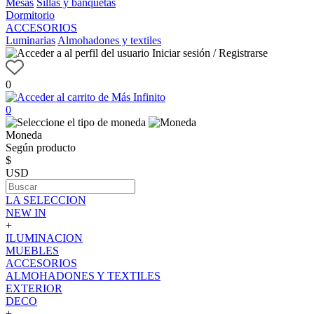
Mesas
Sillas y banquetas
Dormitorio
ACCESORIOS
Luminarias
Almohadones y textiles
Iniciar sesión / Registrarse
0
0
Moneda
Según producto
$
USD
LA SELECCION
NEW IN
+
ILUMINACION
MUEBLES
ACCESORIOS
ALMOHADONES Y TEXTILES
EXTERIOR
DECO
+