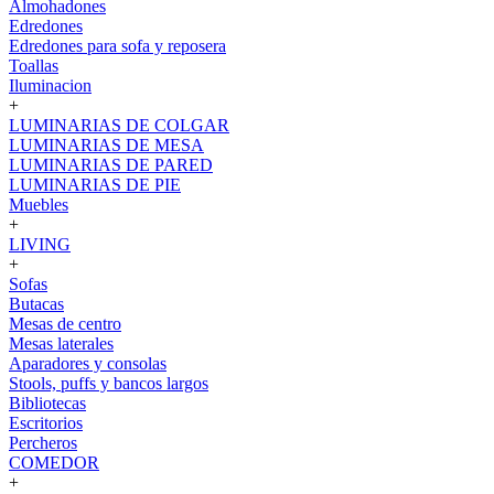
Almohadones
Edredones
Edredones para sofa y reposera
Toallas
Iluminacion
+
LUMINARIAS DE COLGAR
LUMINARIAS DE MESA
LUMINARIAS DE PARED
LUMINARIAS DE PIE
Muebles
+
LIVING
+
Sofas
Butacas
Mesas de centro
Mesas laterales
Aparadores y consolas
Stools, puffs y bancos largos
Bibliotecas
Escritorios
Percheros
COMEDOR
+