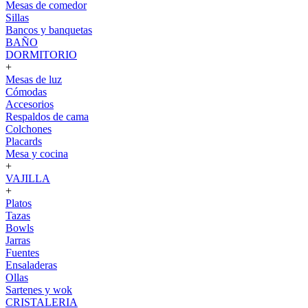
Mesas de comedor
Sillas
Bancos y banquetas
BAÑO
DORMITORIO
+
Mesas de luz
Cómodas
Accesorios
Respaldos de cama
Colchones
Placards
Mesa y cocina
+
VAJILLA
+
Platos
Tazas
Bowls
Jarras
Fuentes
Ensaladeras
Ollas
Sartenes y wok
CRISTALERIA