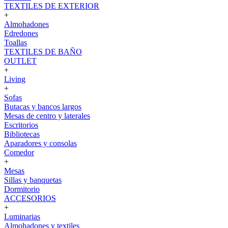
TEXTILES DE EXTERIOR
+
Almohadones
Edredones
Toallas
TEXTILES DE BAÑO
OUTLET
+
Living
+
Sofas
Butacas y bancos largos
Mesas de centro y laterales
Escritorios
Bibliotecas
Aparadores y consolas
Comedor
+
Mesas
Sillas y banquetas
Dormitorio
ACCESORIOS
+
Luminarias
Almohadones y textiles