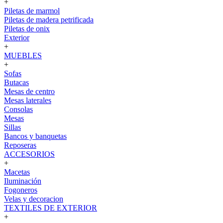
+
Piletas de marmol
Piletas de madera petrificada
Piletas de onix
Exterior
+
MUEBLES
+
Sofas
Butacas
Mesas de centro
Mesas laterales
Consolas
Mesas
Sillas
Bancos y banquetas
Reposeras
ACCESORIOS
+
Macetas
Iluminación
Fogoneros
Velas y decoracion
TEXTILES DE EXTERIOR
+