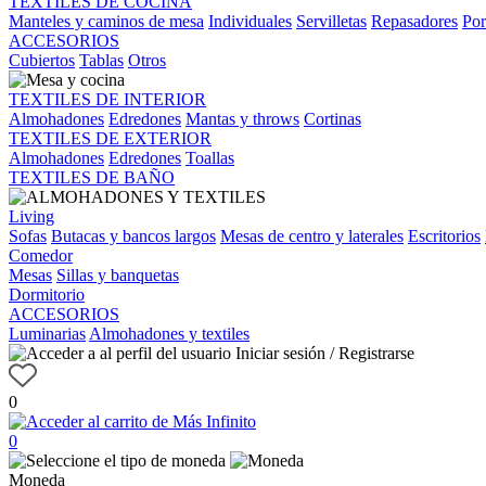
TEXTILES DE COCINA
Manteles y caminos de mesa
Individuales
Servilletas
Repasadores
Por
ACCESORIOS
Cubiertos
Tablas
Otros
TEXTILES DE INTERIOR
Almohadones
Edredones
Mantas y throws
Cortinas
TEXTILES DE EXTERIOR
Almohadones
Edredones
Toallas
TEXTILES DE BAÑO
Living
Sofas
Butacas y bancos largos
Mesas de centro y laterales
Escritorios
Comedor
Mesas
Sillas y banquetas
Dormitorio
ACCESORIOS
Luminarias
Almohadones y textiles
Iniciar sesión / Registrarse
0
0
Moneda