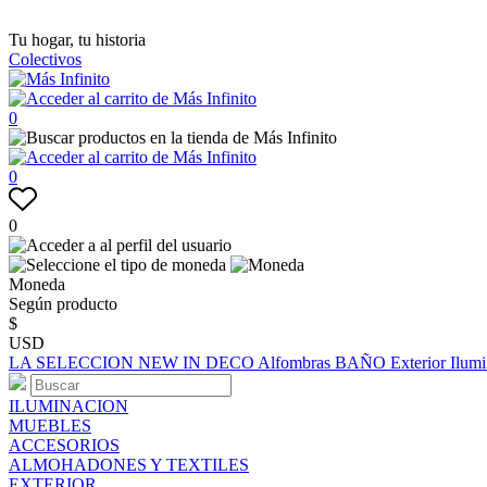
Tu hogar, tu historia
Colectivos
0
0
0
Moneda
Según producto
$
USD
LA SELECCION
NEW IN
DECO
Alfombras
BAÑO
Exterior
Ilum
ILUMINACION
MUEBLES
ACCESORIOS
ALMOHADONES Y TEXTILES
EXTERIOR