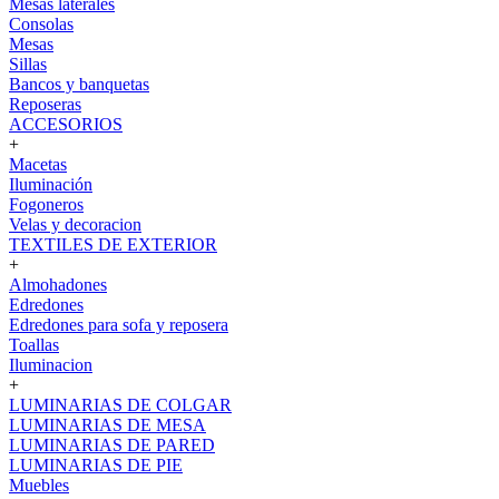
Mesas laterales
Consolas
Mesas
Sillas
Bancos y banquetas
Reposeras
ACCESORIOS
+
Macetas
Iluminación
Fogoneros
Velas y decoracion
TEXTILES DE EXTERIOR
+
Almohadones
Edredones
Edredones para sofa y reposera
Toallas
Iluminacion
+
LUMINARIAS DE COLGAR
LUMINARIAS DE MESA
LUMINARIAS DE PARED
LUMINARIAS DE PIE
Muebles