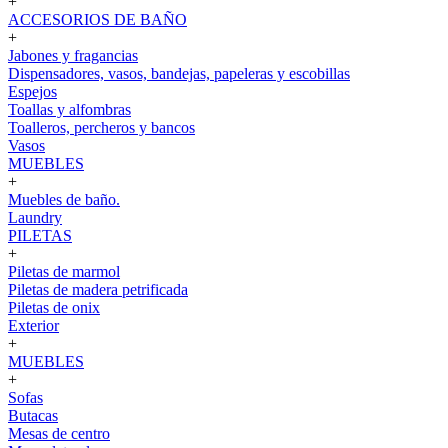
+
ACCESORIOS DE BAÑO
+
Jabones y fragancias
Dispensadores, vasos, bandejas, papeleras y escobillas
Espejos
Toallas y alfombras
Toalleros, percheros y bancos
Vasos
MUEBLES
+
Muebles de baño.
Laundry
PILETAS
+
Piletas de marmol
Piletas de madera petrificada
Piletas de onix
Exterior
+
MUEBLES
+
Sofas
Butacas
Mesas de centro