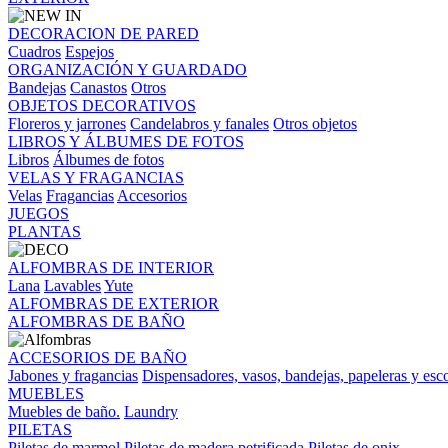
DECORACION DE PARED
Cuadros
Espejos
ORGANIZACIÓN Y GUARDADO
Bandejas
Canastos
Otros
OBJETOS DECORATIVOS
Floreros y jarrones
Candelabros y fanales
Otros objetos
LIBROS Y ÁLBUMES DE FOTOS
Libros
Álbumes de fotos
VELAS Y FRAGANCIAS
Velas
Fragancias
Accesorios
JUEGOS
PLANTAS
ALFOMBRAS DE INTERIOR
Lana
Lavables
Yute
ALFOMBRAS DE EXTERIOR
ALFOMBRAS DE BAÑO
ACCESORIOS DE BAÑO
Jabones y fragancias
Dispensadores, vasos, bandejas, papeleras y esco
MUEBLES
Muebles de baño.
Laundry
PILETAS
Piletas de marmol
Piletas de madera petrificada
Piletas de onix