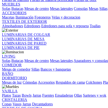
MUEBLES
Sofas
Butacas
Mesas de centro
Mesas laterales
Consolas
Mesas
Sillas
ACCESORIOS
Macetas
Iluminación
Fogoneros
Velas y decoracion
TEXTILES DE EXTERIOR
Almohadones
Edredones
Edredones para sofa y reposera
Toallas
LUMINARIAS DE COLGAR
LUMINARIAS DE MESA
LUMINARIAS DE PARED
LUMINARIAS DE PIE
LIVING
Sofas
Butacas
Mesas de centro
Mesas laterales
Aparadores y consolas
COMEDOR
Mesas de comedor
Sillas
Bancos y banquetas
BAÑO
DORMITORIO
Mesas de luz
Cómodas
Accesorios
Respaldos de cama
Colchones
Pla
VAJILLA
Platos
Tazas
Bowls
Jarras
Fuentes
Ensaladeras
Ollas
Sartenes y wok
CRISTALERIA
Copas
Vasos
Jarras
Decantadores