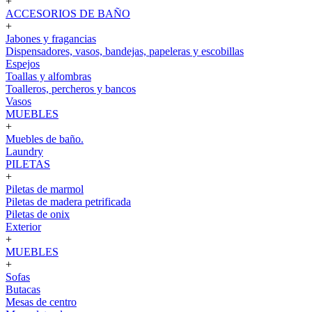
+
ACCESORIOS DE BAÑO
+
Jabones y fragancias
Dispensadores, vasos, bandejas, papeleras y escobillas
Espejos
Toallas y alfombras
Toalleros, percheros y bancos
Vasos
MUEBLES
+
Muebles de baño.
Laundry
PILETAS
+
Piletas de marmol
Piletas de madera petrificada
Piletas de onix
Exterior
+
MUEBLES
+
Sofas
Butacas
Mesas de centro