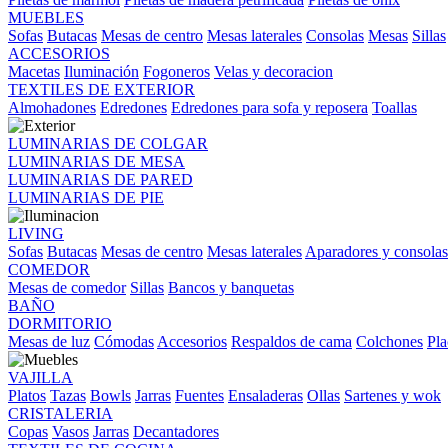
MUEBLES
Sofas
Butacas
Mesas de centro
Mesas laterales
Consolas
Mesas
Sillas
ACCESORIOS
Macetas
Iluminación
Fogoneros
Velas y decoracion
TEXTILES DE EXTERIOR
Almohadones
Edredones
Edredones para sofa y reposera
Toallas
LUMINARIAS DE COLGAR
LUMINARIAS DE MESA
LUMINARIAS DE PARED
LUMINARIAS DE PIE
LIVING
Sofas
Butacas
Mesas de centro
Mesas laterales
Aparadores y consolas
COMEDOR
Mesas de comedor
Sillas
Bancos y banquetas
BAÑO
DORMITORIO
Mesas de luz
Cómodas
Accesorios
Respaldos de cama
Colchones
Pla
VAJILLA
Platos
Tazas
Bowls
Jarras
Fuentes
Ensaladeras
Ollas
Sartenes y wok
CRISTALERIA
Copas
Vasos
Jarras
Decantadores