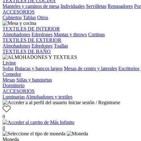
TEXTILES DE COCINA
Manteles y caminos de mesa
Individuales
Servilletas
Repasadores
Por
ACCESORIOS
Cubiertos
Tablas
Otros
TEXTILES DE INTERIOR
Almohadones
Edredones
Mantas y throws
Cortinas
TEXTILES DE EXTERIOR
Almohadones
Edredones
Toallas
TEXTILES DE BAÑO
Living
Sofas
Butacas y bancos largos
Mesas de centro y laterales
Escritorios
Comedor
Mesas
Sillas y banquetas
Dormitorio
ACCESORIOS
Luminarias
Almohadones y textiles
Iniciar sesión / Registrarse
0
0
Moneda