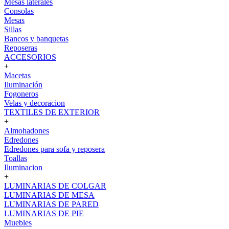
Mesas laterales
Consolas
Mesas
Sillas
Bancos y banquetas
Reposeras
ACCESORIOS
+
Macetas
Iluminación
Fogoneros
Velas y decoracion
TEXTILES DE EXTERIOR
+
Almohadones
Edredones
Edredones para sofa y reposera
Toallas
Iluminacion
+
LUMINARIAS DE COLGAR
LUMINARIAS DE MESA
LUMINARIAS DE PARED
LUMINARIAS DE PIE
Muebles