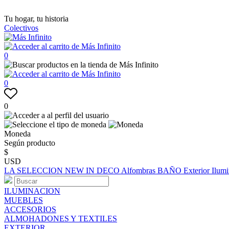
Tu hogar, tu historia
Colectivos
0
0
0
Moneda
Según producto
$
USD
LA SELECCION
NEW IN
DECO
Alfombras
BAÑO
Exterior
Ilum
ILUMINACION
MUEBLES
ACCESORIOS
ALMOHADONES Y TEXTILES
EXTERIOR