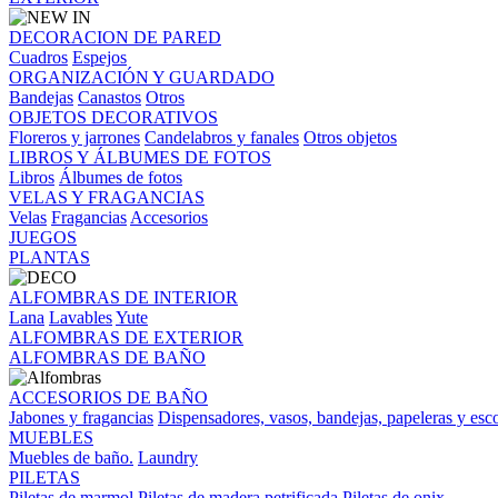
DECORACION DE PARED
Cuadros
Espejos
ORGANIZACIÓN Y GUARDADO
Bandejas
Canastos
Otros
OBJETOS DECORATIVOS
Floreros y jarrones
Candelabros y fanales
Otros objetos
LIBROS Y ÁLBUMES DE FOTOS
Libros
Álbumes de fotos
VELAS Y FRAGANCIAS
Velas
Fragancias
Accesorios
JUEGOS
PLANTAS
ALFOMBRAS DE INTERIOR
Lana
Lavables
Yute
ALFOMBRAS DE EXTERIOR
ALFOMBRAS DE BAÑO
ACCESORIOS DE BAÑO
Jabones y fragancias
Dispensadores, vasos, bandejas, papeleras y esco
MUEBLES
Muebles de baño.
Laundry
PILETAS
Piletas de marmol
Piletas de madera petrificada
Piletas de onix