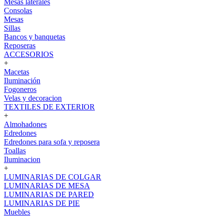
Mesas laterales
Consolas
Mesas
Sillas
Bancos y banquetas
Reposeras
ACCESORIOS
+
Macetas
Iluminación
Fogoneros
Velas y decoracion
TEXTILES DE EXTERIOR
+
Almohadones
Edredones
Edredones para sofa y reposera
Toallas
Iluminacion
+
LUMINARIAS DE COLGAR
LUMINARIAS DE MESA
LUMINARIAS DE PARED
LUMINARIAS DE PIE
Muebles