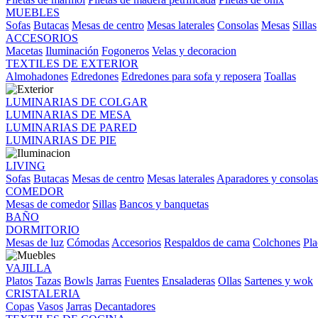
MUEBLES
Sofas
Butacas
Mesas de centro
Mesas laterales
Consolas
Mesas
Sillas
ACCESORIOS
Macetas
Iluminación
Fogoneros
Velas y decoracion
TEXTILES DE EXTERIOR
Almohadones
Edredones
Edredones para sofa y reposera
Toallas
LUMINARIAS DE COLGAR
LUMINARIAS DE MESA
LUMINARIAS DE PARED
LUMINARIAS DE PIE
LIVING
Sofas
Butacas
Mesas de centro
Mesas laterales
Aparadores y consolas
COMEDOR
Mesas de comedor
Sillas
Bancos y banquetas
BAÑO
DORMITORIO
Mesas de luz
Cómodas
Accesorios
Respaldos de cama
Colchones
Pla
VAJILLA
Platos
Tazas
Bowls
Jarras
Fuentes
Ensaladeras
Ollas
Sartenes y wok
CRISTALERIA
Copas
Vasos
Jarras
Decantadores