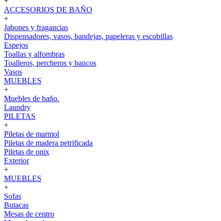
+
ACCESORIOS DE BAÑO
+
Jabones y fragancias
Dispensadores, vasos, bandejas, papeleras y escobillas
Espejos
Toallas y alfombras
Toalleros, percheros y bancos
Vasos
MUEBLES
+
Muebles de baño.
Laundry
PILETAS
+
Piletas de marmol
Piletas de madera petrificada
Piletas de onix
Exterior
+
MUEBLES
+
Sofas
Butacas
Mesas de centro