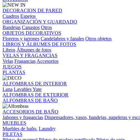
DECORACION DE PARED
Cuadros
Espejos
ORGANIZACIÓN Y GUARDADO
Bandejas
Canastos
Otros
OBJETOS DECORATIVOS
Floreros y jarrones
Candelabros y fanales
Otros objetos
LIBROS Y ÁLBUMES DE FOTOS
Libros
Álbumes de fotos
VELAS Y FRAGANCIAS
Velas
Fragancias
Accesorios
JUEGOS
PLANTAS
ALFOMBRAS DE INTERIOR
Lana
Lavables
Yute
ALFOMBRAS DE EXTERIOR
ALFOMBRAS DE BAÑO
ACCESORIOS DE BAÑO
Jabones y fragancias
Dispensadores, vasos, bandejas, papeleras y esco
MUEBLES
Muebles de baño.
Laundry
PILETAS
Piletas de marmol
Piletas de madera petrificada
Piletas de onix