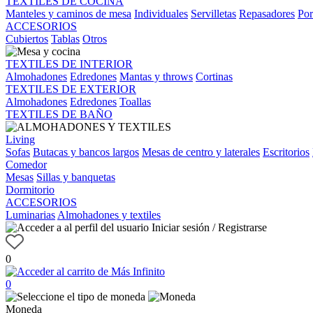
TEXTILES DE COCINA
Manteles y caminos de mesa
Individuales
Servilletas
Repasadores
Por
ACCESORIOS
Cubiertos
Tablas
Otros
TEXTILES DE INTERIOR
Almohadones
Edredones
Mantas y throws
Cortinas
TEXTILES DE EXTERIOR
Almohadones
Edredones
Toallas
TEXTILES DE BAÑO
Living
Sofas
Butacas y bancos largos
Mesas de centro y laterales
Escritorios
Comedor
Mesas
Sillas y banquetas
Dormitorio
ACCESORIOS
Luminarias
Almohadones y textiles
Iniciar sesión / Registrarse
0
0
Moneda