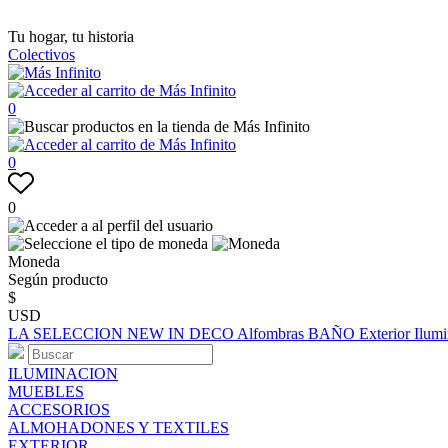
Tu hogar, tu historia
Colectivos
0
0
0
Moneda
Según producto
$
USD
LA SELECCION
NEW IN
DECO
Alfombras
BAÑO
Exterior
Ilum
ILUMINACION
MUEBLES
ACCESORIOS
ALMOHADONES Y TEXTILES
EXTERIOR