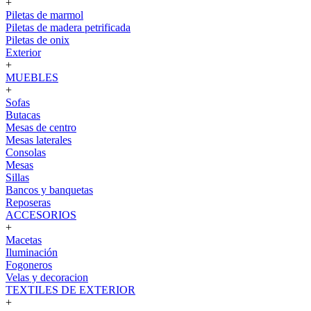
+
Piletas de marmol
Piletas de madera petrificada
Piletas de onix
Exterior
+
MUEBLES
+
Sofas
Butacas
Mesas de centro
Mesas laterales
Consolas
Mesas
Sillas
Bancos y banquetas
Reposeras
ACCESORIOS
+
Macetas
Iluminación
Fogoneros
Velas y decoracion
TEXTILES DE EXTERIOR
+