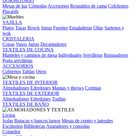
DORMITORIO
Mesas de luz
Cómodas
Accesorios
Respaldos de cama
Colchones
Placards
VAJILLA
Platos
Tazas
Bowls
Jarras
Fuentes
Ensaladeras
Ollas
Sartenes y
wok
CRISTALERIA
Copas
Vasos
Jarras
Decantadores
TEXTILES DE COCINA
Manteles y caminos de mesa
Individuales
Servilletas
Repasadores
Porta servilletas
ACCESORIOS
Cubiertos
Tablas
Otros
TEXTILES DE INTERIOR
Almohadones
Edredones
Mantas y throws
Cortinas
TEXTILES DE EXTERIOR
Almohadones
Edredones
Toallas
TEXTILES DE BAÑO
Living
Sofas
Butacas y bancos largos
Mesas de centro y laterales
Escritorios
Bibliotecas
Aparadores y consolas
Comedor