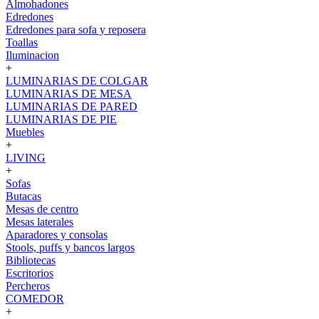
Almohadones
Edredones
Edredones para sofa y reposera
Toallas
Iluminacion
+
LUMINARIAS DE COLGAR
LUMINARIAS DE MESA
LUMINARIAS DE PARED
LUMINARIAS DE PIE
Muebles
+
LIVING
+
Sofas
Butacas
Mesas de centro
Mesas laterales
Aparadores y consolas
Stools, puffs y bancos largos
Bibliotecas
Escritorios
Percheros
COMEDOR
+