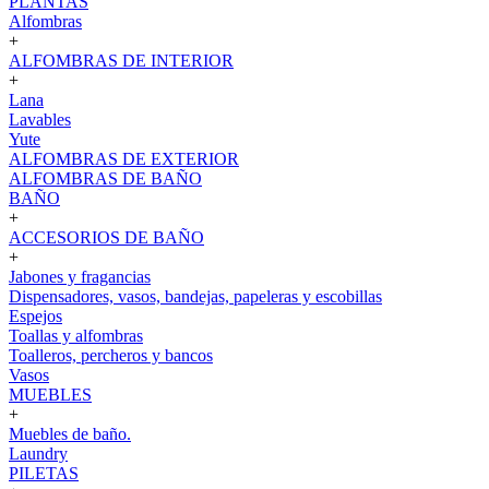
PLANTAS
Alfombras
+
ALFOMBRAS DE INTERIOR
+
Lana
Lavables
Yute
ALFOMBRAS DE EXTERIOR
ALFOMBRAS DE BAÑO
BAÑO
+
ACCESORIOS DE BAÑO
+
Jabones y fragancias
Dispensadores, vasos, bandejas, papeleras y escobillas
Espejos
Toallas y alfombras
Toalleros, percheros y bancos
Vasos
MUEBLES
+
Muebles de baño.
Laundry
PILETAS