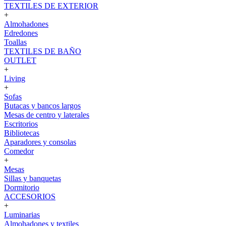
TEXTILES DE EXTERIOR
+
Almohadones
Edredones
Toallas
TEXTILES DE BAÑO
OUTLET
+
Living
+
Sofas
Butacas y bancos largos
Mesas de centro y laterales
Escritorios
Bibliotecas
Aparadores y consolas
Comedor
+
Mesas
Sillas y banquetas
Dormitorio
ACCESORIOS
+
Luminarias
Almohadones y textiles