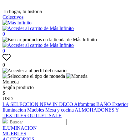
Tu hogar, tu historia
Colectivos
0
0
0
Moneda
Según producto
$
USD
LA SELECCION
NEW IN
DECO
Alfombras
BAÑO
Exterior
Iluminacion
Muebles
Mesa y cocina
ALMOHADONES Y
TEXTILES
OUTLET
SALE
ILUMINACION
MUEBLES
ACCESORIOS