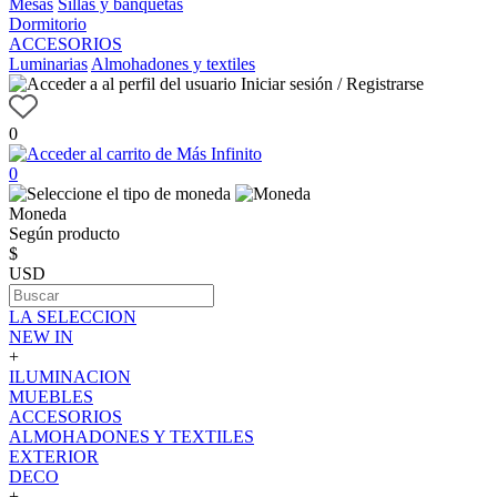
Mesas
Sillas y banquetas
Dormitorio
ACCESORIOS
Luminarias
Almohadones y textiles
Iniciar sesión / Registrarse
0
0
Moneda
Según producto
$
USD
LA SELECCION
NEW IN
+
ILUMINACION
MUEBLES
ACCESORIOS
ALMOHADONES Y TEXTILES
EXTERIOR
DECO
+