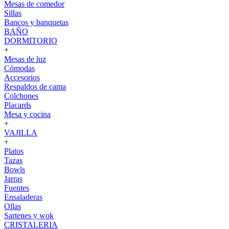
Mesas de comedor
Sillas
Bancos y banquetas
BAÑO
DORMITORIO
+
Mesas de luz
Cómodas
Accesorios
Respaldos de cama
Colchones
Placards
Mesa y cocina
+
VAJILLA
+
Platos
Tazas
Bowls
Jarras
Fuentes
Ensaladeras
Ollas
Sartenes y wok
CRISTALERIA