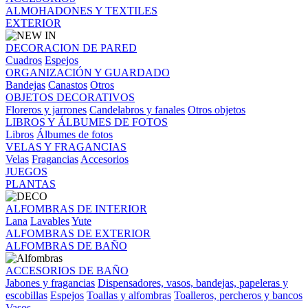
ALMOHADONES Y TEXTILES
EXTERIOR
DECORACION DE PARED
Cuadros
Espejos
ORGANIZACIÓN Y GUARDADO
Bandejas
Canastos
Otros
OBJETOS DECORATIVOS
Floreros y jarrones
Candelabros y fanales
Otros objetos
LIBROS Y ÁLBUMES DE FOTOS
Libros
Álbumes de fotos
VELAS Y FRAGANCIAS
Velas
Fragancias
Accesorios
JUEGOS
PLANTAS
ALFOMBRAS DE INTERIOR
Lana
Lavables
Yute
ALFOMBRAS DE EXTERIOR
ALFOMBRAS DE BAÑO
ACCESORIOS DE BAÑO
Jabones y fragancias
Dispensadores, vasos, bandejas, papeleras y
escobillas
Espejos
Toallas y alfombras
Toalleros, percheros y bancos
Vasos