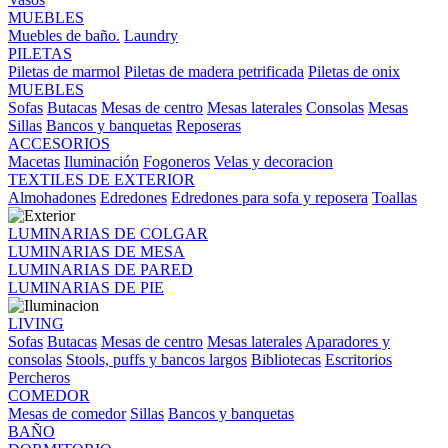
MUEBLES
Muebles de baño.
Laundry
PILETAS
Piletas de marmol
Piletas de madera petrificada
Piletas de onix
MUEBLES
Sofas
Butacas
Mesas de centro
Mesas laterales
Consolas
Mesas
Sillas
Bancos y banquetas
Reposeras
ACCESORIOS
Macetas
Iluminación
Fogoneros
Velas y decoracion
TEXTILES DE EXTERIOR
Almohadones
Edredones
Edredones para sofa y reposera
Toallas
LUMINARIAS DE COLGAR
LUMINARIAS DE MESA
LUMINARIAS DE PARED
LUMINARIAS DE PIE
LIVING
Sofas
Butacas
Mesas de centro
Mesas laterales
Aparadores y
consolas
Stools, puffs y bancos largos
Bibliotecas
Escritorios
Percheros
COMEDOR
Mesas de comedor
Sillas
Bancos y banquetas
BAÑO