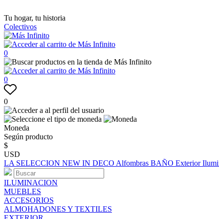
Tu hogar, tu historia
Colectivos
0
0
0
Moneda
Según producto
$
USD
LA SELECCION
NEW IN
DECO
Alfombras
BAÑO
Exterior
Ilum
ILUMINACION
MUEBLES
ACCESORIOS
ALMOHADONES Y TEXTILES
EXTERIOR