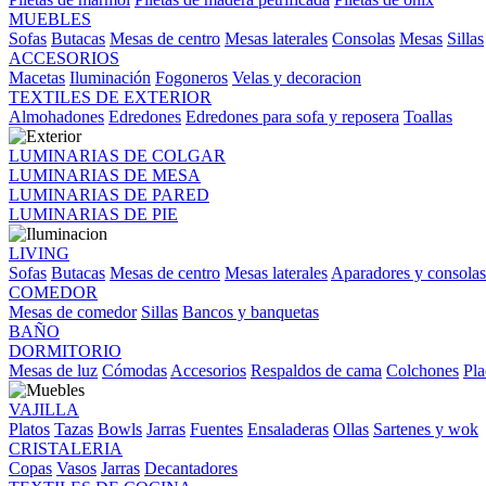
MUEBLES
Sofas
Butacas
Mesas de centro
Mesas laterales
Consolas
Mesas
Sillas
ACCESORIOS
Macetas
Iluminación
Fogoneros
Velas y decoracion
TEXTILES DE EXTERIOR
Almohadones
Edredones
Edredones para sofa y reposera
Toallas
LUMINARIAS DE COLGAR
LUMINARIAS DE MESA
LUMINARIAS DE PARED
LUMINARIAS DE PIE
LIVING
Sofas
Butacas
Mesas de centro
Mesas laterales
Aparadores y consolas
COMEDOR
Mesas de comedor
Sillas
Bancos y banquetas
BAÑO
DORMITORIO
Mesas de luz
Cómodas
Accesorios
Respaldos de cama
Colchones
Pla
VAJILLA
Platos
Tazas
Bowls
Jarras
Fuentes
Ensaladeras
Ollas
Sartenes y wok
CRISTALERIA
Copas
Vasos
Jarras
Decantadores