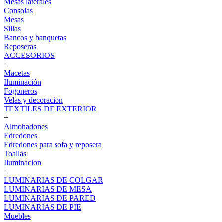
Mesas laterales
Consolas
Mesas
Sillas
Bancos y banquetas
Reposeras
ACCESORIOS
+
Macetas
Iluminación
Fogoneros
Velas y decoracion
TEXTILES DE EXTERIOR
+
Almohadones
Edredones
Edredones para sofa y reposera
Toallas
Iluminacion
+
LUMINARIAS DE COLGAR
LUMINARIAS DE MESA
LUMINARIAS DE PARED
LUMINARIAS DE PIE
Muebles