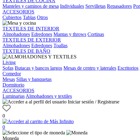
TEXTILES DE COCINA
Manteles y caminos de mesa
Individuales
Servilletas
Repasadores
Por
ACCESORIOS
Cubiertos
Tablas
Otros
TEXTILES DE INTERIOR
Almohadones
Edredones
Mantas y throws
Cortinas
TEXTILES DE EXTERIOR
Almohadones
Edredones
Toallas
TEXTILES DE BAÑO
Living
Sofas
Butacas y bancos largos
Mesas de centro y laterales
Escritorios
Comedor
Mesas
Sillas y banquetas
Dormitorio
ACCESORIOS
Luminarias
Almohadones y textiles
Iniciar sesión / Registrarse
0
0
Moneda