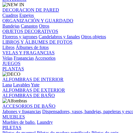
DECORACION DE PARED
Cuadros
Espejos
ORGANIZACIÓN Y GUARDADO
Bandejas
Canastos
Otros
OBJETOS DECORATIVOS
Floreros y jarrones
Candelabros y fanales
Otros objetos
LIBROS Y ÁLBUMES DE FOTOS
Libros
Álbumes de fotos
VELAS Y FRAGANCIAS
Velas
Fragancias
Accesorios
JUEGOS
PLANTAS
ALFOMBRAS DE INTERIOR
Lana
Lavables
Yute
ALFOMBRAS DE EXTERIOR
ALFOMBRAS DE BAÑO
ACCESORIOS DE BAÑO
Jabones y fragancias
Dispensadores, vasos, bandejas, papeleras y esco
MUEBLES
Muebles de baño.
Laundry
PILETAS
Piletas de marmol
Piletas de madera petrificada
Piletas de onix