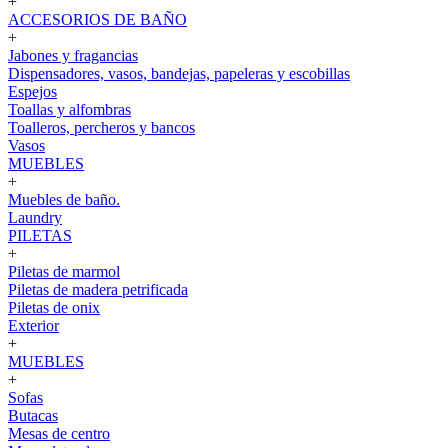
+
ACCESORIOS DE BAÑO
+
Jabones y fragancias
Dispensadores, vasos, bandejas, papeleras y escobillas
Espejos
Toallas y alfombras
Toalleros, percheros y bancos
Vasos
MUEBLES
+
Muebles de baño.
Laundry
PILETAS
+
Piletas de marmol
Piletas de madera petrificada
Piletas de onix
Exterior
+
MUEBLES
+
Sofas
Butacas
Mesas de centro