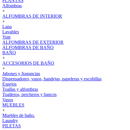
PLANTAS
Alfombras
+
ALFOMBRAS DE INTERIOR
+
Lana
Lavables
Yute
ALFOMBRAS DE EXTERIOR
ALFOMBRAS DE BAÑO
BAÑO
+
ACCESORIOS DE BAÑO
+
Jabones y fragancias
Dispensadores, vasos, bandejas, papeleras y escobillas
Espejos
Toallas y alfombras
Toalleros, percheros y bancos
Vasos
MUEBLES
+
Muebles de baño.
Laundry
PILETAS