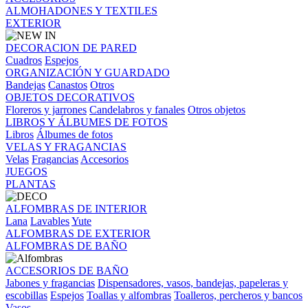
ALMOHADONES Y TEXTILES
EXTERIOR
DECORACION DE PARED
Cuadros
Espejos
ORGANIZACIÓN Y GUARDADO
Bandejas
Canastos
Otros
OBJETOS DECORATIVOS
Floreros y jarrones
Candelabros y fanales
Otros objetos
LIBROS Y ÁLBUMES DE FOTOS
Libros
Álbumes de fotos
VELAS Y FRAGANCIAS
Velas
Fragancias
Accesorios
JUEGOS
PLANTAS
ALFOMBRAS DE INTERIOR
Lana
Lavables
Yute
ALFOMBRAS DE EXTERIOR
ALFOMBRAS DE BAÑO
ACCESORIOS DE BAÑO
Jabones y fragancias
Dispensadores, vasos, bandejas, papeleras y
escobillas
Espejos
Toallas y alfombras
Toalleros, percheros y bancos
Vasos