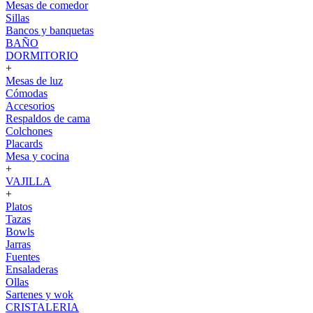
Mesas de comedor
Sillas
Bancos y banquetas
BAÑO
DORMITORIO
+
Mesas de luz
Cómodas
Accesorios
Respaldos de cama
Colchones
Placards
Mesa y cocina
+
VAJILLA
+
Platos
Tazas
Bowls
Jarras
Fuentes
Ensaladeras
Ollas
Sartenes y wok
CRISTALERIA