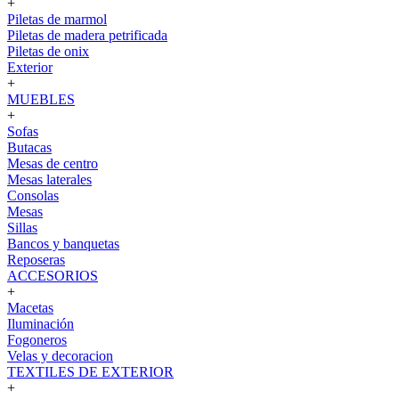
+
Piletas de marmol
Piletas de madera petrificada
Piletas de onix
Exterior
+
MUEBLES
+
Sofas
Butacas
Mesas de centro
Mesas laterales
Consolas
Mesas
Sillas
Bancos y banquetas
Reposeras
ACCESORIOS
+
Macetas
Iluminación
Fogoneros
Velas y decoracion
TEXTILES DE EXTERIOR
+