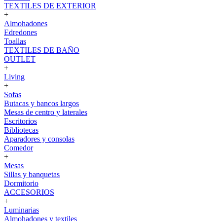
TEXTILES DE EXTERIOR
+
Almohadones
Edredones
Toallas
TEXTILES DE BAÑO
OUTLET
+
Living
+
Sofas
Butacas y bancos largos
Mesas de centro y laterales
Escritorios
Bibliotecas
Aparadores y consolas
Comedor
+
Mesas
Sillas y banquetas
Dormitorio
ACCESORIOS
+
Luminarias
Almohadones y textiles