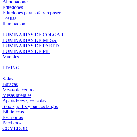
Almohadones
Edredones
Edredones para sofa y reposera
Toallas
Iluminacion
+
LUMINARIAS DE COLGAR
LUMINARIAS DE MESA
LUMINARIAS DE PARED
LUMINARIAS DE PIE
Muebles
+
LIVING
+
Sofas
Butacas
Mesas de centro
Mesas laterales
Aparadores y consolas
Stools, puffs y bancos largos
Bibliotecas
Escritorios
Percheros
COMEDOR
+