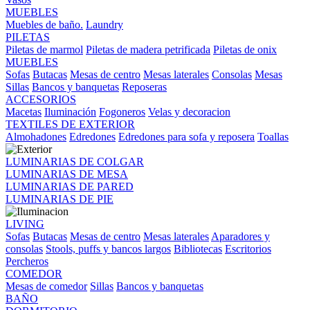
MUEBLES
Muebles de baño.
Laundry
PILETAS
Piletas de marmol
Piletas de madera petrificada
Piletas de onix
MUEBLES
Sofas
Butacas
Mesas de centro
Mesas laterales
Consolas
Mesas
Sillas
Bancos y banquetas
Reposeras
ACCESORIOS
Macetas
Iluminación
Fogoneros
Velas y decoracion
TEXTILES DE EXTERIOR
Almohadones
Edredones
Edredones para sofa y reposera
Toallas
LUMINARIAS DE COLGAR
LUMINARIAS DE MESA
LUMINARIAS DE PARED
LUMINARIAS DE PIE
LIVING
Sofas
Butacas
Mesas de centro
Mesas laterales
Aparadores y
consolas
Stools, puffs y bancos largos
Bibliotecas
Escritorios
Percheros
COMEDOR
Mesas de comedor
Sillas
Bancos y banquetas
BAÑO