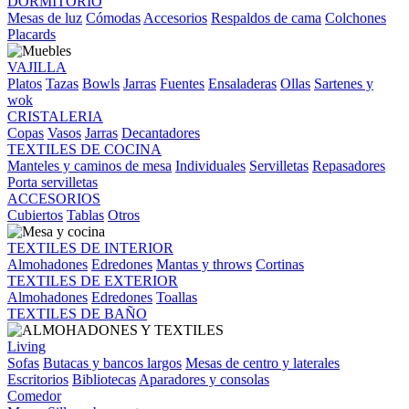
DORMITORIO
Mesas de luz
Cómodas
Accesorios
Respaldos de cama
Colchones
Placards
VAJILLA
Platos
Tazas
Bowls
Jarras
Fuentes
Ensaladeras
Ollas
Sartenes y
wok
CRISTALERIA
Copas
Vasos
Jarras
Decantadores
TEXTILES DE COCINA
Manteles y caminos de mesa
Individuales
Servilletas
Repasadores
Porta servilletas
ACCESORIOS
Cubiertos
Tablas
Otros
TEXTILES DE INTERIOR
Almohadones
Edredones
Mantas y throws
Cortinas
TEXTILES DE EXTERIOR
Almohadones
Edredones
Toallas
TEXTILES DE BAÑO
Living
Sofas
Butacas y bancos largos
Mesas de centro y laterales
Escritorios
Bibliotecas
Aparadores y consolas
Comedor