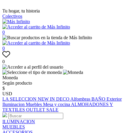
Tu hogar, tu historia
Colectivos
0
0
0
Moneda
Según producto
$
USD
LA SELECCION
NEW IN
DECO
Alfombras
BAÑO
Exterior
Iluminacion
Muebles
Mesa y cocina
ALMOHADONES Y
TEXTILES
OUTLET
SALE
ILUMINACION
MUEBLES
ACCESORIOS