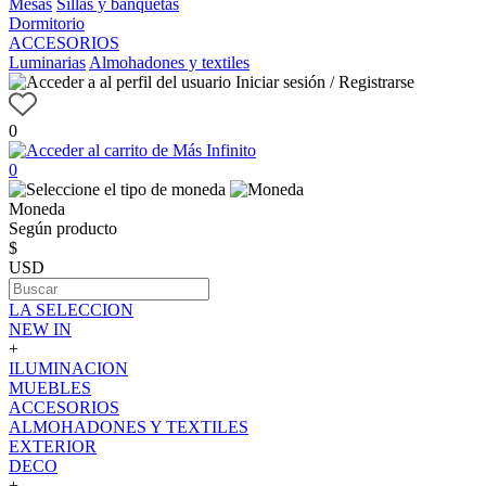
Mesas
Sillas y banquetas
Dormitorio
ACCESORIOS
Luminarias
Almohadones y textiles
Iniciar sesión / Registrarse
0
0
Moneda
Según producto
$
USD
LA SELECCION
NEW IN
+
ILUMINACION
MUEBLES
ACCESORIOS
ALMOHADONES Y TEXTILES
EXTERIOR
DECO
+