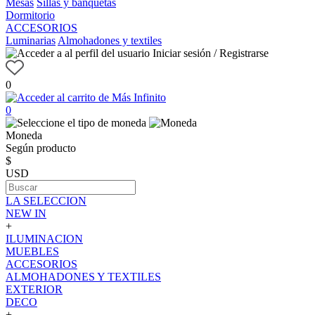
Mesas
Sillas y banquetas
Dormitorio
ACCESORIOS
Luminarias
Almohadones y textiles
Iniciar sesión / Registrarse
0
0
Moneda
Según producto
$
USD
LA SELECCION
NEW IN
+
ILUMINACION
MUEBLES
ACCESORIOS
ALMOHADONES Y TEXTILES
EXTERIOR
DECO
+