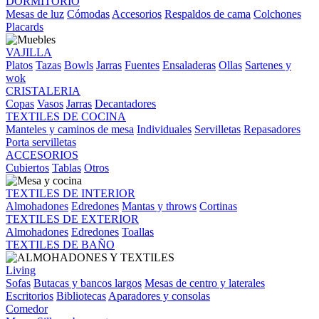
DORMITORIO
Mesas de luz
Cómodas
Accesorios
Respaldos de cama
Colchones
Placards
VAJILLA
Platos
Tazas
Bowls
Jarras
Fuentes
Ensaladeras
Ollas
Sartenes y
wok
CRISTALERIA
Copas
Vasos
Jarras
Decantadores
TEXTILES DE COCINA
Manteles y caminos de mesa
Individuales
Servilletas
Repasadores
Porta servilletas
ACCESORIOS
Cubiertos
Tablas
Otros
TEXTILES DE INTERIOR
Almohadones
Edredones
Mantas y throws
Cortinas
TEXTILES DE EXTERIOR
Almohadones
Edredones
Toallas
TEXTILES DE BAÑO
Living
Sofas
Butacas y bancos largos
Mesas de centro y laterales
Escritorios
Bibliotecas
Aparadores y consolas
Comedor