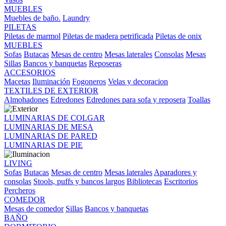
MUEBLES
Muebles de baño.
Laundry
PILETAS
Piletas de marmol
Piletas de madera petrificada
Piletas de onix
MUEBLES
Sofas
Butacas
Mesas de centro
Mesas laterales
Consolas
Mesas
Sillas
Bancos y banquetas
Reposeras
ACCESORIOS
Macetas
Iluminación
Fogoneros
Velas y decoracion
TEXTILES DE EXTERIOR
Almohadones
Edredones
Edredones para sofa y reposera
Toallas
LUMINARIAS DE COLGAR
LUMINARIAS DE MESA
LUMINARIAS DE PARED
LUMINARIAS DE PIE
LIVING
Sofas
Butacas
Mesas de centro
Mesas laterales
Aparadores y
consolas
Stools, puffs y bancos largos
Bibliotecas
Escritorios
Percheros
COMEDOR
Mesas de comedor
Sillas
Bancos y banquetas
BAÑO