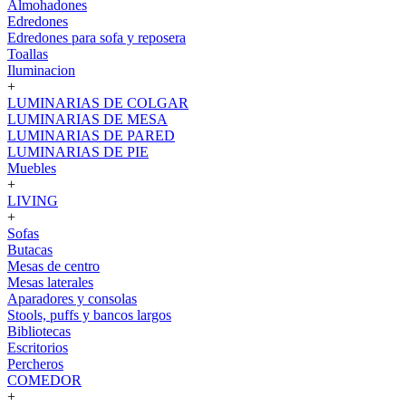
Almohadones
Edredones
Edredones para sofa y reposera
Toallas
Iluminacion
+
LUMINARIAS DE COLGAR
LUMINARIAS DE MESA
LUMINARIAS DE PARED
LUMINARIAS DE PIE
Muebles
+
LIVING
+
Sofas
Butacas
Mesas de centro
Mesas laterales
Aparadores y consolas
Stools, puffs y bancos largos
Bibliotecas
Escritorios
Percheros
COMEDOR
+