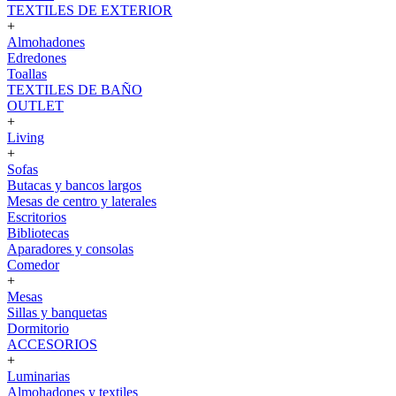
TEXTILES DE EXTERIOR
+
Almohadones
Edredones
Toallas
TEXTILES DE BAÑO
OUTLET
+
Living
+
Sofas
Butacas y bancos largos
Mesas de centro y laterales
Escritorios
Bibliotecas
Aparadores y consolas
Comedor
+
Mesas
Sillas y banquetas
Dormitorio
ACCESORIOS
+
Luminarias
Almohadones y textiles