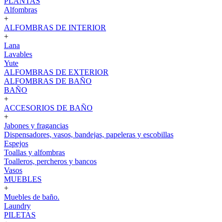
PLANTAS
Alfombras
+
ALFOMBRAS DE INTERIOR
+
Lana
Lavables
Yute
ALFOMBRAS DE EXTERIOR
ALFOMBRAS DE BAÑO
BAÑO
+
ACCESORIOS DE BAÑO
+
Jabones y fragancias
Dispensadores, vasos, bandejas, papeleras y escobillas
Espejos
Toallas y alfombras
Toalleros, percheros y bancos
Vasos
MUEBLES
+
Muebles de baño.
Laundry
PILETAS