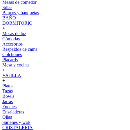
Mesas de comedor
Sillas
Bancos y banquetas
BAÑO
DORMITORIO
+
Mesas de luz
Cómodas
Accesorios
Respaldos de cama
Colchones
Placards
Mesa y cocina
+
VAJILLA
+
Platos
Tazas
Bowls
Jarras
Fuentes
Ensaladeras
Ollas
Sartenes y wok
CRISTALERIA