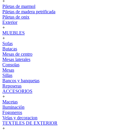
+
Piletas de marmol
Piletas de madera petrificada
Piletas de onix
Exterior
+
MUEBLES
+
Sofas
Butacas
Mesas de centro
Mesas laterales
Consolas
Mesas
Sillas
Bancos y banquetas
Reposeras
ACCESORIOS
+
Macetas
Iluminación
Fogoneros
Velas y decoracion
TEXTILES DE EXTERIOR
+