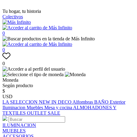
Tu hogar, tu historia
Colectivos
0
0
0
Moneda
Según producto
$
USD
LA SELECCION
NEW IN
DECO
Alfombras
BAÑO
Exterior
Iluminacion
Muebles
Mesa y cocina
ALMOHADONES Y
TEXTILES
OUTLET
SALE
ILUMINACION
MUEBLES
ACCESORIOS