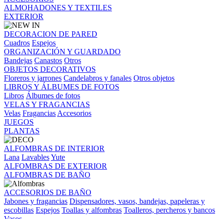
ALMOHADONES Y TEXTILES
EXTERIOR
DECORACION DE PARED
Cuadros
Espejos
ORGANIZACIÓN Y GUARDADO
Bandejas
Canastos
Otros
OBJETOS DECORATIVOS
Floreros y jarrones
Candelabros y fanales
Otros objetos
LIBROS Y ÁLBUMES DE FOTOS
Libros
Álbumes de fotos
VELAS Y FRAGANCIAS
Velas
Fragancias
Accesorios
JUEGOS
PLANTAS
ALFOMBRAS DE INTERIOR
Lana
Lavables
Yute
ALFOMBRAS DE EXTERIOR
ALFOMBRAS DE BAÑO
ACCESORIOS DE BAÑO
Jabones y fragancias
Dispensadores, vasos, bandejas, papeleras y
escobillas
Espejos
Toallas y alfombras
Toalleros, percheros y bancos
Vasos