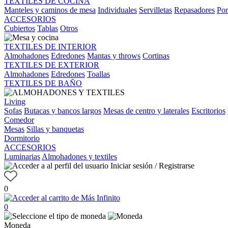
TEXTILES DE COCINA
Manteles y caminos de mesa
Individuales
Servilletas
Repasadores
Por
ACCESORIOS
Cubiertos
Tablas
Otros
TEXTILES DE INTERIOR
Almohadones
Edredones
Mantas y throws
Cortinas
TEXTILES DE EXTERIOR
Almohadones
Edredones
Toallas
TEXTILES DE BAÑO
Living
Sofas
Butacas y bancos largos
Mesas de centro y laterales
Escritorios
Comedor
Mesas
Sillas y banquetas
Dormitorio
ACCESORIOS
Luminarias
Almohadones y textiles
Iniciar sesión / Registrarse
0
0
Moneda