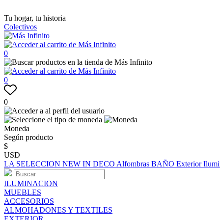
Tu hogar, tu historia
Colectivos
0
0
0
Moneda
Según producto
$
USD
LA SELECCION
NEW IN
DECO
Alfombras
BAÑO
Exterior
Ilum
ILUMINACION
MUEBLES
ACCESORIOS
ALMOHADONES Y TEXTILES
EXTERIOR