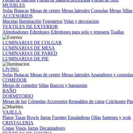
MUEBLES
Sofas
Butacas
Mesas de centro
Mesas laterales
Consolas
Mesas
Sillas
ACCESORIOS
Macetas
Iluminación
Fogoneros
Velas y decoracion
TEXTILES DE EXTERIOR
Almohadones
Edredones
Edredones para sofa y reposera
Toallas
LUMINARIAS DE COLGAR
LUMINARIAS DE MESA
LUMINARIAS DE PARED
LUMINARIAS DE PIE
LIVING
Sofas
Butacas
Mesas de centro
Mesas laterales
Aparadores y consolas
COMEDOR
Mesas de comedor
Sillas
Bancos y banquetas
BAÑO
DORMITORIO
Mesas de luz
Cómodas
Accesorios
Respaldos de cama
Colchones
Pla
VAJILLA
Platos
Tazas
Bowls
Jarras
Fuentes
Ensaladeras
Ollas
Sartenes y wok
CRISTALERIA
Copas
Vasos
Jarras
Decantadores