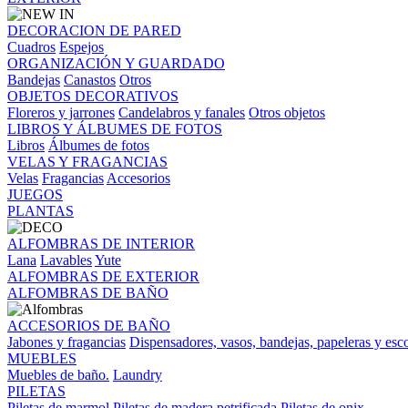
DECORACION DE PARED
Cuadros
Espejos
ORGANIZACIÓN Y GUARDADO
Bandejas
Canastos
Otros
OBJETOS DECORATIVOS
Floreros y jarrones
Candelabros y fanales
Otros objetos
LIBROS Y ÁLBUMES DE FOTOS
Libros
Álbumes de fotos
VELAS Y FRAGANCIAS
Velas
Fragancias
Accesorios
JUEGOS
PLANTAS
ALFOMBRAS DE INTERIOR
Lana
Lavables
Yute
ALFOMBRAS DE EXTERIOR
ALFOMBRAS DE BAÑO
ACCESORIOS DE BAÑO
Jabones y fragancias
Dispensadores, vasos, bandejas, papeleras y esco
MUEBLES
Muebles de baño.
Laundry
PILETAS
Piletas de marmol
Piletas de madera petrificada
Piletas de onix