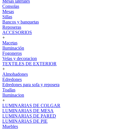
Mesas laterales
Consolas
Mesas
Sillas
Bancos y banquetas
Reposeras
ACCESORIOS
+
Macetas
Iluminación
Fogoneros
Velas y decoracion
TEXTILES DE EXTERIOR
+
Almohadones
Edredones
Edredones para sofa y reposera
Toallas
Iluminacion
+
LUMINARIAS DE COLGAR
LUMINARIAS DE MESA
LUMINARIAS DE PARED
LUMINARIAS DE PIE
Muebles