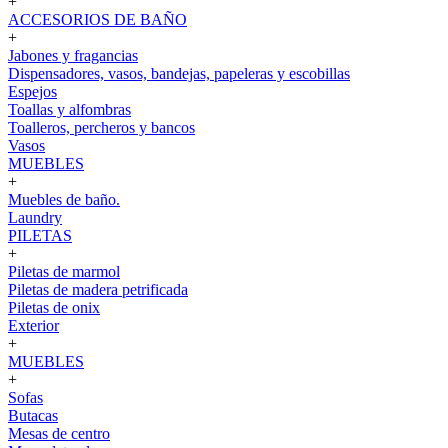
+
ACCESORIOS DE BAÑO
+
Jabones y fragancias
Dispensadores, vasos, bandejas, papeleras y escobillas
Espejos
Toallas y alfombras
Toalleros, percheros y bancos
Vasos
MUEBLES
+
Muebles de baño.
Laundry
PILETAS
+
Piletas de marmol
Piletas de madera petrificada
Piletas de onix
Exterior
+
MUEBLES
+
Sofas
Butacas
Mesas de centro