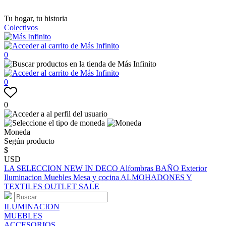
Tu hogar, tu historia
Colectivos
0
0
0
Moneda
Según producto
$
USD
LA SELECCION
NEW IN
DECO
Alfombras
BAÑO
Exterior
Iluminacion
Muebles
Mesa y cocina
ALMOHADONES Y
TEXTILES
OUTLET
SALE
ILUMINACION
MUEBLES
ACCESORIOS