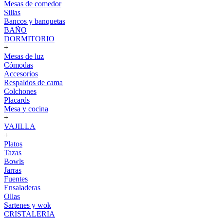
Mesas de comedor
Sillas
Bancos y banquetas
BAÑO
DORMITORIO
+
Mesas de luz
Cómodas
Accesorios
Respaldos de cama
Colchones
Placards
Mesa y cocina
+
VAJILLA
+
Platos
Tazas
Bowls
Jarras
Fuentes
Ensaladeras
Ollas
Sartenes y wok
CRISTALERIA