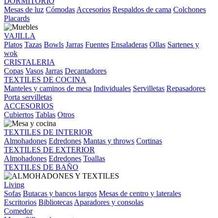
DORMITORIO
Mesas de luz
Cómodas
Accesorios
Respaldos de cama
Colchones
Placards
VAJILLA
Platos
Tazas
Bowls
Jarras
Fuentes
Ensaladeras
Ollas
Sartenes y
wok
CRISTALERIA
Copas
Vasos
Jarras
Decantadores
TEXTILES DE COCINA
Manteles y caminos de mesa
Individuales
Servilletas
Repasadores
Porta servilletas
ACCESORIOS
Cubiertos
Tablas
Otros
TEXTILES DE INTERIOR
Almohadones
Edredones
Mantas y throws
Cortinas
TEXTILES DE EXTERIOR
Almohadones
Edredones
Toallas
TEXTILES DE BAÑO
Living
Sofas
Butacas y bancos largos
Mesas de centro y laterales
Escritorios
Bibliotecas
Aparadores y consolas
Comedor