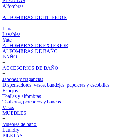
PLANTAS
Alfombras
+
ALFOMBRAS DE INTERIOR
+
Lana
Lavables
Yute
ALFOMBRAS DE EXTERIOR
ALFOMBRAS DE BAÑO
BAÑO
+
ACCESORIOS DE BAÑO
+
Jabones y fragancias
Dispensadores, vasos, bandejas, papeleras y escobillas
Espejos
Toallas y alfombras
Toalleros, percheros y bancos
Vasos
MUEBLES
+
Muebles de baño.
Laundry
PILETAS