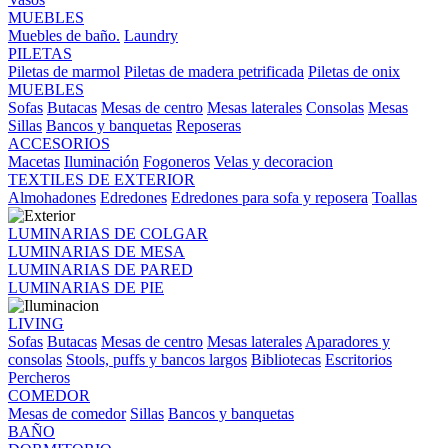
MUEBLES
Muebles de baño.
Laundry
PILETAS
Piletas de marmol
Piletas de madera petrificada
Piletas de onix
MUEBLES
Sofas
Butacas
Mesas de centro
Mesas laterales
Consolas
Mesas
Sillas
Bancos y banquetas
Reposeras
ACCESORIOS
Macetas
Iluminación
Fogoneros
Velas y decoracion
TEXTILES DE EXTERIOR
Almohadones
Edredones
Edredones para sofa y reposera
Toallas
LUMINARIAS DE COLGAR
LUMINARIAS DE MESA
LUMINARIAS DE PARED
LUMINARIAS DE PIE
LIVING
Sofas
Butacas
Mesas de centro
Mesas laterales
Aparadores y
consolas
Stools, puffs y bancos largos
Bibliotecas
Escritorios
Percheros
COMEDOR
Mesas de comedor
Sillas
Bancos y banquetas
BAÑO