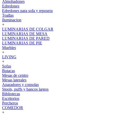
Almohadones
Edredones
Edredones para sofa y reposera
Toallas
Iluminacion
+
LUMINARIAS DE COLGAR
LUMINARIAS DE MESA
LUMINARIAS DE PARED
LUMINARIAS DE PIE
Muebles
+
LIVING
+
Sofas
Butacas
Mesas de centro
Mesas laterales
Aparadores y consolas
Stools, puffs y bancos largos
Bibliotecas
Escritorios
Percheros
COMEDOR
+