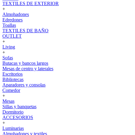
TEXTILES DE EXTERIOR
+
Almohadones
Edredones
Toallas
TEXTILES DE BAÑO
OUTLET
+
Living
+
Sofas
Butacas y bancos largos
Mesas de centro y laterales
Escritorios
Bibliotecas
Aparadores y consolas
Comedor
+
Mesas
Sillas y banquetas
Dormitorio
ACCESORIOS
+
Luminarias
Almohadones y textiles