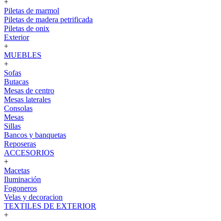
+
Piletas de marmol
Piletas de madera petrificada
Piletas de onix
Exterior
+
MUEBLES
+
Sofas
Butacas
Mesas de centro
Mesas laterales
Consolas
Mesas
Sillas
Bancos y banquetas
Reposeras
ACCESORIOS
+
Macetas
Iluminación
Fogoneros
Velas y decoracion
TEXTILES DE EXTERIOR
+