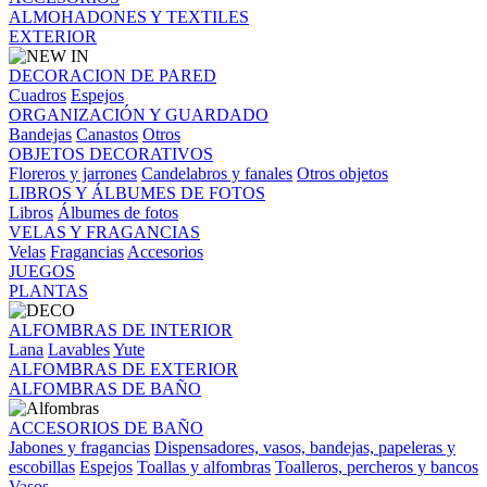
ALMOHADONES Y TEXTILES
EXTERIOR
DECORACION DE PARED
Cuadros
Espejos
ORGANIZACIÓN Y GUARDADO
Bandejas
Canastos
Otros
OBJETOS DECORATIVOS
Floreros y jarrones
Candelabros y fanales
Otros objetos
LIBROS Y ÁLBUMES DE FOTOS
Libros
Álbumes de fotos
VELAS Y FRAGANCIAS
Velas
Fragancias
Accesorios
JUEGOS
PLANTAS
ALFOMBRAS DE INTERIOR
Lana
Lavables
Yute
ALFOMBRAS DE EXTERIOR
ALFOMBRAS DE BAÑO
ACCESORIOS DE BAÑO
Jabones y fragancias
Dispensadores, vasos, bandejas, papeleras y
escobillas
Espejos
Toallas y alfombras
Toalleros, percheros y bancos
Vasos