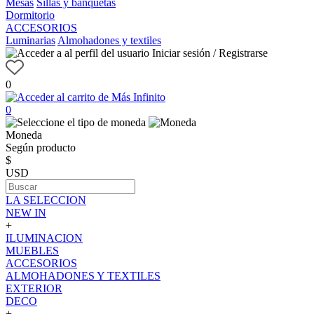
Mesas
Sillas y banquetas
Dormitorio
ACCESORIOS
Luminarias
Almohadones y textiles
Iniciar sesión / Registrarse
0
0
Moneda
Según producto
$
USD
LA SELECCION
NEW IN
+
ILUMINACION
MUEBLES
ACCESORIOS
ALMOHADONES Y TEXTILES
EXTERIOR
DECO
+