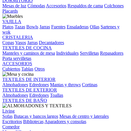
DORMITORIO
Mesas de luz
Cómodas
Accesorios
Respaldos de cama
Colchones
Placards
VAJILLA
Platos
Tazas
Bowls
Jarras
Fuentes
Ensaladeras
Ollas
Sartenes y
wok
CRISTALERIA
Copas
Vasos
Jarras
Decantadores
TEXTILES DE COCINA
Manteles y caminos de mesa
Individuales
Servilletas
Repasadores
Porta servilletas
ACCESORIOS
Cubiertos
Tablas
Otros
TEXTILES DE INTERIOR
Almohadones
Edredones
Mantas y throws
Cortinas
TEXTILES DE EXTERIOR
Almohadones
Edredones
Toallas
TEXTILES DE BAÑO
Living
Sofas
Butacas y bancos largos
Mesas de centro y laterales
Escritorios
Bibliotecas
Aparadores y consolas
Comedor