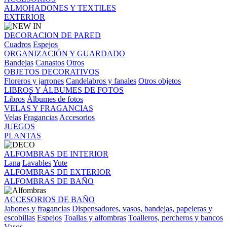
ALMOHADONES Y TEXTILES
EXTERIOR
DECORACION DE PARED
Cuadros
Espejos
ORGANIZACIÓN Y GUARDADO
Bandejas
Canastos
Otros
OBJETOS DECORATIVOS
Floreros y jarrones
Candelabros y fanales
Otros objetos
LIBROS Y ÁLBUMES DE FOTOS
Libros
Álbumes de fotos
VELAS Y FRAGANCIAS
Velas
Fragancias
Accesorios
JUEGOS
PLANTAS
ALFOMBRAS DE INTERIOR
Lana
Lavables
Yute
ALFOMBRAS DE EXTERIOR
ALFOMBRAS DE BAÑO
ACCESORIOS DE BAÑO
Jabones y fragancias
Dispensadores, vasos, bandejas, papeleras y
escobillas
Espejos
Toallas y alfombras
Toalleros, percheros y bancos
Vasos