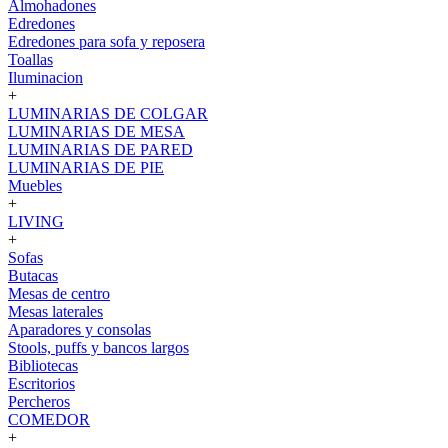
Almohadones
Edredones
Edredones para sofa y reposera
Toallas
Iluminacion
+
LUMINARIAS DE COLGAR
LUMINARIAS DE MESA
LUMINARIAS DE PARED
LUMINARIAS DE PIE
Muebles
+
LIVING
+
Sofas
Butacas
Mesas de centro
Mesas laterales
Aparadores y consolas
Stools, puffs y bancos largos
Bibliotecas
Escritorios
Percheros
COMEDOR
+