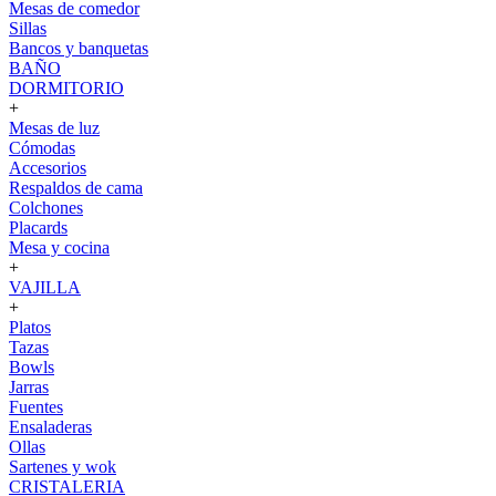
Mesas de comedor
Sillas
Bancos y banquetas
BAÑO
DORMITORIO
+
Mesas de luz
Cómodas
Accesorios
Respaldos de cama
Colchones
Placards
Mesa y cocina
+
VAJILLA
+
Platos
Tazas
Bowls
Jarras
Fuentes
Ensaladeras
Ollas
Sartenes y wok
CRISTALERIA