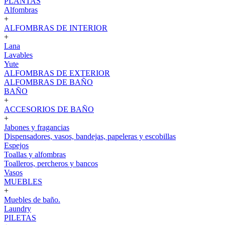
PLANTAS
Alfombras
+
ALFOMBRAS DE INTERIOR
+
Lana
Lavables
Yute
ALFOMBRAS DE EXTERIOR
ALFOMBRAS DE BAÑO
BAÑO
+
ACCESORIOS DE BAÑO
+
Jabones y fragancias
Dispensadores, vasos, bandejas, papeleras y escobillas
Espejos
Toallas y alfombras
Toalleros, percheros y bancos
Vasos
MUEBLES
+
Muebles de baño.
Laundry
PILETAS