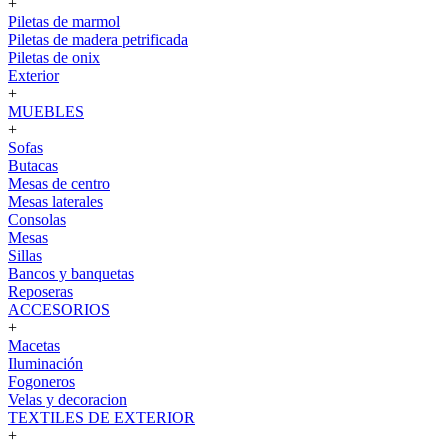
+
Piletas de marmol
Piletas de madera petrificada
Piletas de onix
Exterior
+
MUEBLES
+
Sofas
Butacas
Mesas de centro
Mesas laterales
Consolas
Mesas
Sillas
Bancos y banquetas
Reposeras
ACCESORIOS
+
Macetas
Iluminación
Fogoneros
Velas y decoracion
TEXTILES DE EXTERIOR
+