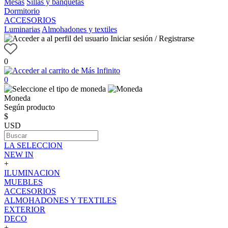
Mesas
Sillas y banquetas
Dormitorio
ACCESORIOS
Luminarias
Almohadones y textiles
Iniciar sesión / Registrarse
0
0
Moneda
Según producto
$
USD
LA SELECCION
NEW IN
+
ILUMINACION
MUEBLES
ACCESORIOS
ALMOHADONES Y TEXTILES
EXTERIOR
DECO
+