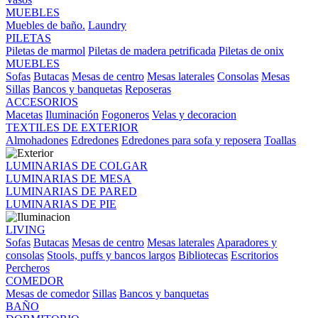
MUEBLES
Muebles de baño.
Laundry
PILETAS
Piletas de marmol
Piletas de madera petrificada
Piletas de onix
MUEBLES
Sofas
Butacas
Mesas de centro
Mesas laterales
Consolas
Mesas
Sillas
Bancos y banquetas
Reposeras
ACCESORIOS
Macetas
Iluminación
Fogoneros
Velas y decoracion
TEXTILES DE EXTERIOR
Almohadones
Edredones
Edredones para sofa y reposera
Toallas
LUMINARIAS DE COLGAR
LUMINARIAS DE MESA
LUMINARIAS DE PARED
LUMINARIAS DE PIE
LIVING
Sofas
Butacas
Mesas de centro
Mesas laterales
Aparadores y
consolas
Stools, puffs y bancos largos
Bibliotecas
Escritorios
Percheros
COMEDOR
Mesas de comedor
Sillas
Bancos y banquetas
BAÑO