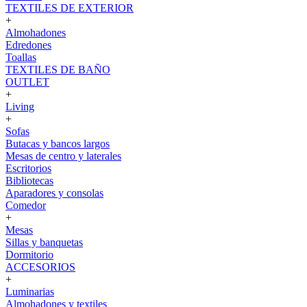
TEXTILES DE EXTERIOR
+
Almohadones
Edredones
Toallas
TEXTILES DE BAÑO
OUTLET
+
Living
+
Sofas
Butacas y bancos largos
Mesas de centro y laterales
Escritorios
Bibliotecas
Aparadores y consolas
Comedor
+
Mesas
Sillas y banquetas
Dormitorio
ACCESORIOS
+
Luminarias
Almohadones y textiles