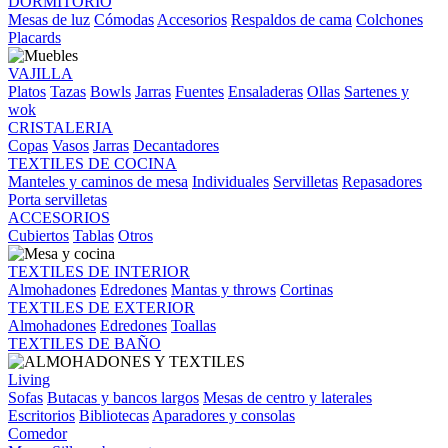
DORMITORIO
Mesas de luz
Cómodas
Accesorios
Respaldos de cama
Colchones
Placards
VAJILLA
Platos
Tazas
Bowls
Jarras
Fuentes
Ensaladeras
Ollas
Sartenes y
wok
CRISTALERIA
Copas
Vasos
Jarras
Decantadores
TEXTILES DE COCINA
Manteles y caminos de mesa
Individuales
Servilletas
Repasadores
Porta servilletas
ACCESORIOS
Cubiertos
Tablas
Otros
TEXTILES DE INTERIOR
Almohadones
Edredones
Mantas y throws
Cortinas
TEXTILES DE EXTERIOR
Almohadones
Edredones
Toallas
TEXTILES DE BAÑO
Living
Sofas
Butacas y bancos largos
Mesas de centro y laterales
Escritorios
Bibliotecas
Aparadores y consolas
Comedor