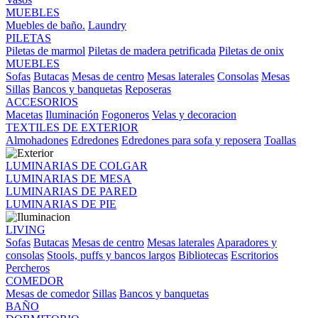
MUEBLES
Muebles de baño.
Laundry
PILETAS
Piletas de marmol
Piletas de madera petrificada
Piletas de onix
MUEBLES
Sofas
Butacas
Mesas de centro
Mesas laterales
Consolas
Mesas
Sillas
Bancos y banquetas
Reposeras
ACCESORIOS
Macetas
Iluminación
Fogoneros
Velas y decoracion
TEXTILES DE EXTERIOR
Almohadones
Edredones
Edredones para sofa y reposera
Toallas
LUMINARIAS DE COLGAR
LUMINARIAS DE MESA
LUMINARIAS DE PARED
LUMINARIAS DE PIE
LIVING
Sofas
Butacas
Mesas de centro
Mesas laterales
Aparadores y
consolas
Stools, puffs y bancos largos
Bibliotecas
Escritorios
Percheros
COMEDOR
Mesas de comedor
Sillas
Bancos y banquetas
BAÑO