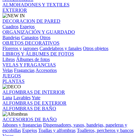
ALMOHADONES Y TEXTILES
EXTERIOR
DECORACION DE PARED
Cuadros
Espejos
ORGANIZACIÓN Y GUARDADO
Bandejas
Canastos
Otros
OBJETOS DECORATIVOS
Floreros y jarrones
Candelabros y fanales
Otros objetos
LIBROS Y ÁLBUMES DE FOTOS
Libros
Álbumes de fotos
VELAS Y FRAGANCIAS
Velas
Fragancias
Accesorios
JUEGOS
PLANTAS
ALFOMBRAS DE INTERIOR
Lana
Lavables
Yute
ALFOMBRAS DE EXTERIOR
ALFOMBRAS DE BAÑO
ACCESORIOS DE BAÑO
Jabones y fragancias
Dispensadores, vasos, bandejas, papeleras y
escobillas
Espejos
Toallas y alfombras
Toalleros, percheros y bancos
Vasos