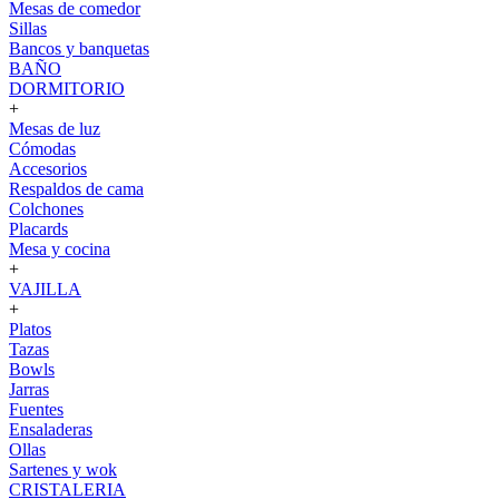
Mesas de comedor
Sillas
Bancos y banquetas
BAÑO
DORMITORIO
+
Mesas de luz
Cómodas
Accesorios
Respaldos de cama
Colchones
Placards
Mesa y cocina
+
VAJILLA
+
Platos
Tazas
Bowls
Jarras
Fuentes
Ensaladeras
Ollas
Sartenes y wok
CRISTALERIA