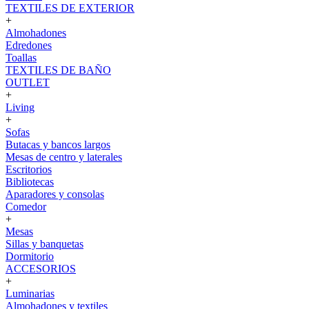
TEXTILES DE EXTERIOR
+
Almohadones
Edredones
Toallas
TEXTILES DE BAÑO
OUTLET
+
Living
+
Sofas
Butacas y bancos largos
Mesas de centro y laterales
Escritorios
Bibliotecas
Aparadores y consolas
Comedor
+
Mesas
Sillas y banquetas
Dormitorio
ACCESORIOS
+
Luminarias
Almohadones y textiles