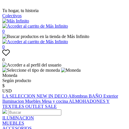
Tu hogar, tu historia
Colectivos
0
0
0
Moneda
Según producto
$
USD
LA SELECCION
NEW IN
DECO
Alfombras
BAÑO
Exterior
Iluminacion
Muebles
Mesa y cocina
ALMOHADONES Y
TEXTILES
OUTLET
SALE
ILUMINACION
MUEBLES
ACCESORIOS