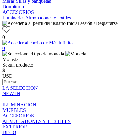
Mesas
Sillas y banquetas
Dormitorio
ACCESORIOS
Luminarias
Almohadones y textiles
Iniciar sesión / Registrarse
0
0
Moneda
Según producto
$
USD
LA SELECCION
NEW IN
+
ILUMINACION
MUEBLES
ACCESORIOS
ALMOHADONES Y TEXTILES
EXTERIOR
DECO
+