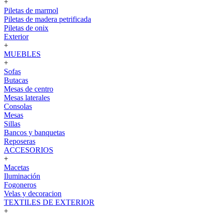
+
Piletas de marmol
Piletas de madera petrificada
Piletas de onix
Exterior
+
MUEBLES
+
Sofas
Butacas
Mesas de centro
Mesas laterales
Consolas
Mesas
Sillas
Bancos y banquetas
Reposeras
ACCESORIOS
+
Macetas
Iluminación
Fogoneros
Velas y decoracion
TEXTILES DE EXTERIOR
+