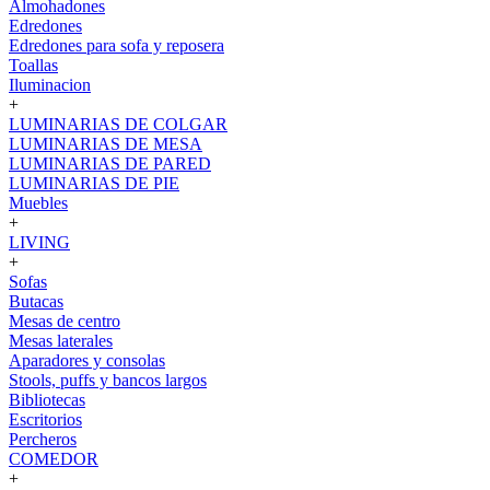
Almohadones
Edredones
Edredones para sofa y reposera
Toallas
Iluminacion
+
LUMINARIAS DE COLGAR
LUMINARIAS DE MESA
LUMINARIAS DE PARED
LUMINARIAS DE PIE
Muebles
+
LIVING
+
Sofas
Butacas
Mesas de centro
Mesas laterales
Aparadores y consolas
Stools, puffs y bancos largos
Bibliotecas
Escritorios
Percheros
COMEDOR
+