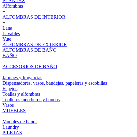
PLANTAS
Alfombras
+
ALFOMBRAS DE INTERIOR
+
Lana
Lavables
Yute
ALFOMBRAS DE EXTERIOR
ALFOMBRAS DE BAÑO
BAÑO
+
ACCESORIOS DE BAÑO
+
Jabones y fragancias
Dispensadores, vasos, bandejas, papeleras y escobillas
Espejos
Toallas y alfombras
Toalleros, percheros y bancos
Vasos
MUEBLES
+
Muebles de baño.
Laundry
PILETAS