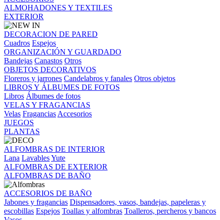
ALMOHADONES Y TEXTILES
EXTERIOR
DECORACION DE PARED
Cuadros
Espejos
ORGANIZACIÓN Y GUARDADO
Bandejas
Canastos
Otros
OBJETOS DECORATIVOS
Floreros y jarrones
Candelabros y fanales
Otros objetos
LIBROS Y ÁLBUMES DE FOTOS
Libros
Álbumes de fotos
VELAS Y FRAGANCIAS
Velas
Fragancias
Accesorios
JUEGOS
PLANTAS
ALFOMBRAS DE INTERIOR
Lana
Lavables
Yute
ALFOMBRAS DE EXTERIOR
ALFOMBRAS DE BAÑO
ACCESORIOS DE BAÑO
Jabones y fragancias
Dispensadores, vasos, bandejas, papeleras y
escobillas
Espejos
Toallas y alfombras
Toalleros, percheros y bancos
Vasos