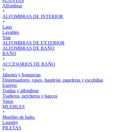
PLANTAS
Alfombras
+
ALFOMBRAS DE INTERIOR
+
Lana
Lavables
Yute
ALFOMBRAS DE EXTERIOR
ALFOMBRAS DE BAÑO
BAÑO
+
ACCESORIOS DE BAÑO
+
Jabones y fragancias
Dispensadores, vasos, bandejas, papeleras y escobillas
Espejos
Toallas y alfombras
Toalleros, percheros y bancos
Vasos
MUEBLES
+
Muebles de baño.
Laundry
PILETAS