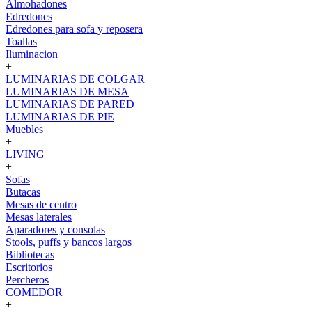
Almohadones
Edredones
Edredones para sofa y reposera
Toallas
Iluminacion
+
LUMINARIAS DE COLGAR
LUMINARIAS DE MESA
LUMINARIAS DE PARED
LUMINARIAS DE PIE
Muebles
+
LIVING
+
Sofas
Butacas
Mesas de centro
Mesas laterales
Aparadores y consolas
Stools, puffs y bancos largos
Bibliotecas
Escritorios
Percheros
COMEDOR
+