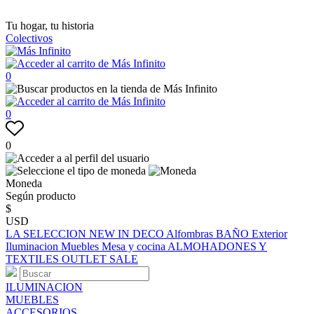
Tu hogar, tu historia
Colectivos
0
0
0
Moneda
Según producto
$
USD
LA SELECCION
NEW IN
DECO
Alfombras
BAÑO
Exterior
Iluminacion
Muebles
Mesa y cocina
ALMOHADONES Y
TEXTILES
OUTLET
SALE
ILUMINACION
MUEBLES
ACCESORIOS