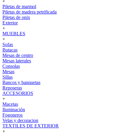
+
Piletas de marmol
Piletas de madera petrificada
Piletas de onix
Exterior
+
MUEBLES
+
Sofas
Butacas
Mesas de centro
Mesas laterales
Consolas
Mesas
Sillas
Bancos y banquetas
Reposeras
ACCESORIOS
+
Macetas
Iluminación
Fogoneros
Velas y decoracion
TEXTILES DE EXTERIOR
+