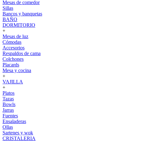
Mesas de comedor
Sillas
Bancos y banquetas
BAÑO
DORMITORIO
+
Mesas de luz
Cómodas
Accesorios
Respaldos de cama
Colchones
Placards
Mesa y cocina
+
VAJILLA
+
Platos
Tazas
Bowls
Jarras
Fuentes
Ensaladeras
Ollas
Sartenes y wok
CRISTALERIA