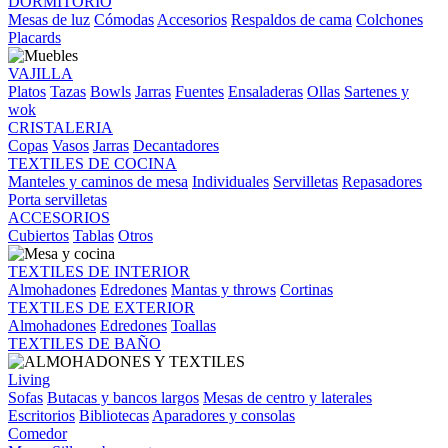
DORMITORIO
Mesas de luz
Cómodas
Accesorios
Respaldos de cama
Colchones
Placards
VAJILLA
Platos
Tazas
Bowls
Jarras
Fuentes
Ensaladeras
Ollas
Sartenes y
wok
CRISTALERIA
Copas
Vasos
Jarras
Decantadores
TEXTILES DE COCINA
Manteles y caminos de mesa
Individuales
Servilletas
Repasadores
Porta servilletas
ACCESORIOS
Cubiertos
Tablas
Otros
TEXTILES DE INTERIOR
Almohadones
Edredones
Mantas y throws
Cortinas
TEXTILES DE EXTERIOR
Almohadones
Edredones
Toallas
TEXTILES DE BAÑO
Living
Sofas
Butacas y bancos largos
Mesas de centro y laterales
Escritorios
Bibliotecas
Aparadores y consolas
Comedor