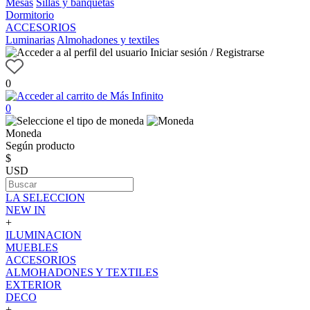
Mesas
Sillas y banquetas
Dormitorio
ACCESORIOS
Luminarias
Almohadones y textiles
Iniciar sesión / Registrarse
0
0
Moneda
Según producto
$
USD
LA SELECCION
NEW IN
+
ILUMINACION
MUEBLES
ACCESORIOS
ALMOHADONES Y TEXTILES
EXTERIOR
DECO
+