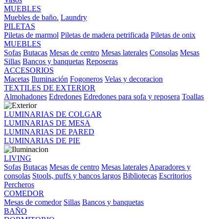
MUEBLES
Muebles de baño.
Laundry
PILETAS
Piletas de marmol
Piletas de madera petrificada
Piletas de onix
MUEBLES
Sofas
Butacas
Mesas de centro
Mesas laterales
Consolas
Mesas
Sillas
Bancos y banquetas
Reposeras
ACCESORIOS
Macetas
Iluminación
Fogoneros
Velas y decoracion
TEXTILES DE EXTERIOR
Almohadones
Edredones
Edredones para sofa y reposera
Toallas
LUMINARIAS DE COLGAR
LUMINARIAS DE MESA
LUMINARIAS DE PARED
LUMINARIAS DE PIE
LIVING
Sofas
Butacas
Mesas de centro
Mesas laterales
Aparadores y
consolas
Stools, puffs y bancos largos
Bibliotecas
Escritorios
Percheros
COMEDOR
Mesas de comedor
Sillas
Bancos y banquetas
BAÑO