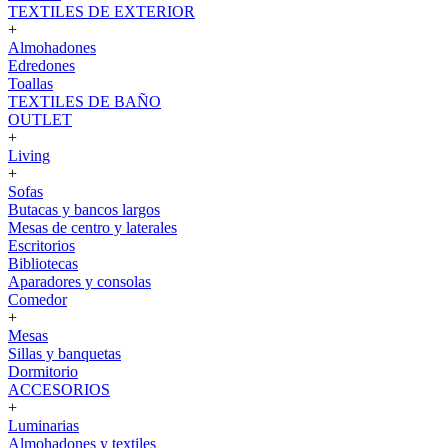
TEXTILES DE EXTERIOR
+
Almohadones
Edredones
Toallas
TEXTILES DE BAÑO
OUTLET
+
Living
+
Sofas
Butacas y bancos largos
Mesas de centro y laterales
Escritorios
Bibliotecas
Aparadores y consolas
Comedor
+
Mesas
Sillas y banquetas
Dormitorio
ACCESORIOS
+
Luminarias
Almohadones y textiles