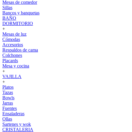
Mesas de comedor
Sillas
Bancos y banquetas
BAÑO
DORMITORIO
+
Mesas de luz
Cómodas
Accesorios
Respaldos de cama
Colchones
Placards
Mesa y cocina
+
VAJILLA
+
Platos
Tazas
Bowls
Jarras
Fuentes
Ensaladeras
Ollas
Sartenes y wok
CRISTALERIA