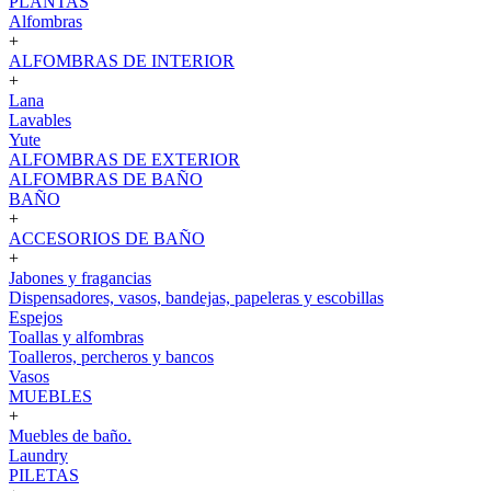
PLANTAS
Alfombras
+
ALFOMBRAS DE INTERIOR
+
Lana
Lavables
Yute
ALFOMBRAS DE EXTERIOR
ALFOMBRAS DE BAÑO
BAÑO
+
ACCESORIOS DE BAÑO
+
Jabones y fragancias
Dispensadores, vasos, bandejas, papeleras y escobillas
Espejos
Toallas y alfombras
Toalleros, percheros y bancos
Vasos
MUEBLES
+
Muebles de baño.
Laundry
PILETAS