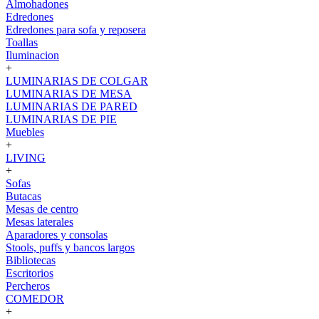
Almohadones
Edredones
Edredones para sofa y reposera
Toallas
Iluminacion
+
LUMINARIAS DE COLGAR
LUMINARIAS DE MESA
LUMINARIAS DE PARED
LUMINARIAS DE PIE
Muebles
+
LIVING
+
Sofas
Butacas
Mesas de centro
Mesas laterales
Aparadores y consolas
Stools, puffs y bancos largos
Bibliotecas
Escritorios
Percheros
COMEDOR
+