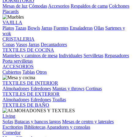
DORMITORIO
Mesas de luz
Cómodas
Accesorios
Respaldos de cama
Colchones
Placards
VAJILLA
Platos
Tazas
Bowls
Jarras
Fuentes
Ensaladeras
Ollas
Sartenes y
wok
CRISTALERIA
Copas
Vasos
Jarras
Decantadores
TEXTILES DE COCINA
Manteles y caminos de mesa
Individuales
Servilletas
Repasadores
Porta servilletas
ACCESORIOS
Cubiertos
Tablas
Otros
TEXTILES DE INTERIOR
Almohadones
Edredones
Mantas y throws
Cortinas
TEXTILES DE EXTERIOR
Almohadones
Edredones
Toallas
TEXTILES DE BAÑO
Living
Sofas
Butacas y bancos largos
Mesas de centro y laterales
Escritorios
Bibliotecas
Aparadores y consolas
Comedor