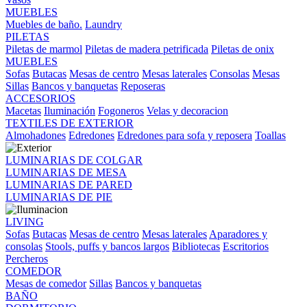
MUEBLES
Muebles de baño.
Laundry
PILETAS
Piletas de marmol
Piletas de madera petrificada
Piletas de onix
MUEBLES
Sofas
Butacas
Mesas de centro
Mesas laterales
Consolas
Mesas
Sillas
Bancos y banquetas
Reposeras
ACCESORIOS
Macetas
Iluminación
Fogoneros
Velas y decoracion
TEXTILES DE EXTERIOR
Almohadones
Edredones
Edredones para sofa y reposera
Toallas
LUMINARIAS DE COLGAR
LUMINARIAS DE MESA
LUMINARIAS DE PARED
LUMINARIAS DE PIE
LIVING
Sofas
Butacas
Mesas de centro
Mesas laterales
Aparadores y
consolas
Stools, puffs y bancos largos
Bibliotecas
Escritorios
Percheros
COMEDOR
Mesas de comedor
Sillas
Bancos y banquetas
BAÑO