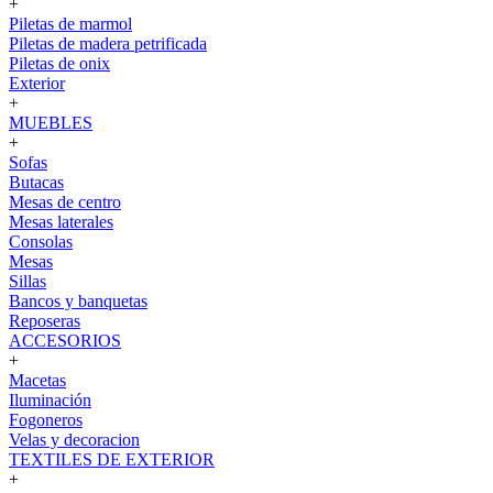
+
Piletas de marmol
Piletas de madera petrificada
Piletas de onix
Exterior
+
MUEBLES
+
Sofas
Butacas
Mesas de centro
Mesas laterales
Consolas
Mesas
Sillas
Bancos y banquetas
Reposeras
ACCESORIOS
+
Macetas
Iluminación
Fogoneros
Velas y decoracion
TEXTILES DE EXTERIOR
+