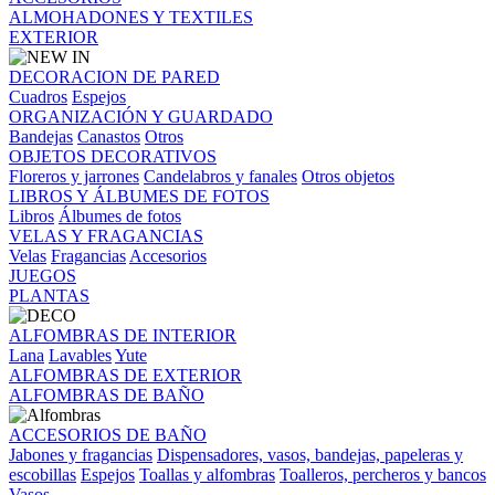
ALMOHADONES Y TEXTILES
EXTERIOR
DECORACION DE PARED
Cuadros
Espejos
ORGANIZACIÓN Y GUARDADO
Bandejas
Canastos
Otros
OBJETOS DECORATIVOS
Floreros y jarrones
Candelabros y fanales
Otros objetos
LIBROS Y ÁLBUMES DE FOTOS
Libros
Álbumes de fotos
VELAS Y FRAGANCIAS
Velas
Fragancias
Accesorios
JUEGOS
PLANTAS
ALFOMBRAS DE INTERIOR
Lana
Lavables
Yute
ALFOMBRAS DE EXTERIOR
ALFOMBRAS DE BAÑO
ACCESORIOS DE BAÑO
Jabones y fragancias
Dispensadores, vasos, bandejas, papeleras y
escobillas
Espejos
Toallas y alfombras
Toalleros, percheros y bancos
Vasos