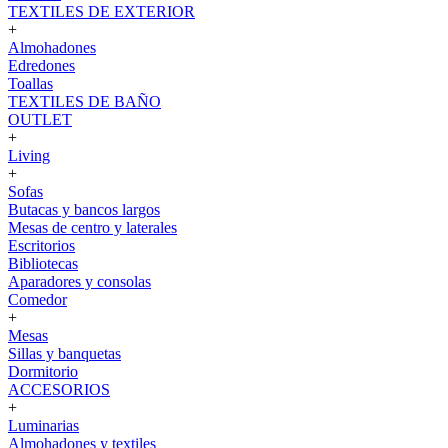
TEXTILES DE EXTERIOR
+
Almohadones
Edredones
Toallas
TEXTILES DE BAÑO
OUTLET
+
Living
+
Sofas
Butacas y bancos largos
Mesas de centro y laterales
Escritorios
Bibliotecas
Aparadores y consolas
Comedor
+
Mesas
Sillas y banquetas
Dormitorio
ACCESORIOS
+
Luminarias
Almohadones y textiles