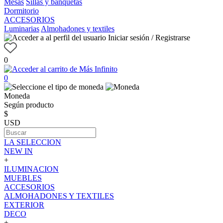
Mesas
Sillas y banquetas
Dormitorio
ACCESORIOS
Luminarias
Almohadones y textiles
Iniciar sesión / Registrarse
0
0
Moneda
Según producto
$
USD
LA SELECCION
NEW IN
+
ILUMINACION
MUEBLES
ACCESORIOS
ALMOHADONES Y TEXTILES
EXTERIOR
DECO
+