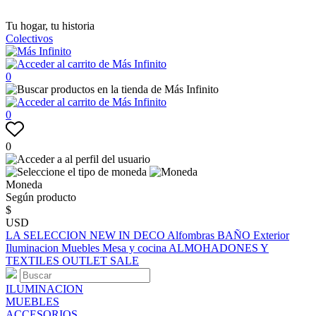
Tu hogar, tu historia
Colectivos
0
0
0
Moneda
Según producto
$
USD
LA SELECCION
NEW IN
DECO
Alfombras
BAÑO
Exterior
Iluminacion
Muebles
Mesa y cocina
ALMOHADONES Y
TEXTILES
OUTLET
SALE
ILUMINACION
MUEBLES
ACCESORIOS