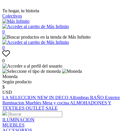
Tu hogar, tu historia
Colectivos
0
0
0
Moneda
Según producto
$
USD
LA SELECCION
NEW IN
DECO
Alfombras
BAÑO
Exterior
Iluminacion
Muebles
Mesa y cocina
ALMOHADONES Y
TEXTILES
OUTLET
SALE
ILUMINACION
MUEBLES
ACCESORIOS