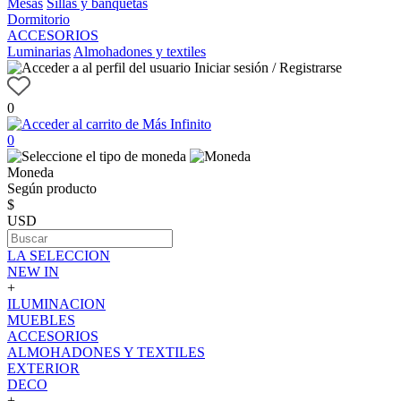
Mesas
Sillas y banquetas
Dormitorio
ACCESORIOS
Luminarias
Almohadones y textiles
Iniciar sesión / Registrarse
0
0
Moneda
Según producto
$
USD
LA SELECCION
NEW IN
+
ILUMINACION
MUEBLES
ACCESORIOS
ALMOHADONES Y TEXTILES
EXTERIOR
DECO
+