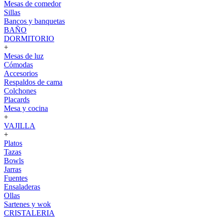
Mesas de comedor
Sillas
Bancos y banquetas
BAÑO
DORMITORIO
+
Mesas de luz
Cómodas
Accesorios
Respaldos de cama
Colchones
Placards
Mesa y cocina
+
VAJILLA
+
Platos
Tazas
Bowls
Jarras
Fuentes
Ensaladeras
Ollas
Sartenes y wok
CRISTALERIA