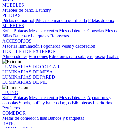
MUEBLES
Muebles de baño.
Laundry
PILETAS
Piletas de marmol
Piletas de madera petrificada
Piletas de onix
MUEBLES
Sofas
Butacas
Mesas de centro
Mesas laterales
Consolas
Mesas
Sillas
Bancos y banquetas
Reposeras
ACCESORIOS
Macetas
Iluminación
Fogoneros
Velas y decoracion
TEXTILES DE EXTERIOR
Almohadones
Edredones
Edredones para sofa y reposera
Toallas
LUMINARIAS DE COLGAR
LUMINARIAS DE MESA
LUMINARIAS DE PARED
LUMINARIAS DE PIE
LIVING
Sofas
Butacas
Mesas de centro
Mesas laterales
Aparadores y
consolas
Stools, puffs y bancos largos
Bibliotecas
Escritorios
Percheros
COMEDOR
Mesas de comedor
Sillas
Bancos y banquetas
BAÑO