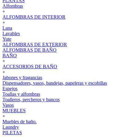
PLANTAS
Alfombras
+
ALFOMBRAS DE INTERIOR
+
Lana
Lavables
Yute
ALFOMBRAS DE EXTERIOR
ALFOMBRAS DE BAÑO
BAÑO
+
ACCESORIOS DE BAÑO
+
Jabones y fragancias
Dispensadores, vasos, bandejas, papeleras y escobillas
Espejos
Toallas y alfombras
Toalleros, percheros y bancos
Vasos
MUEBLES
+
Muebles de baño.
Laundry
PILETAS