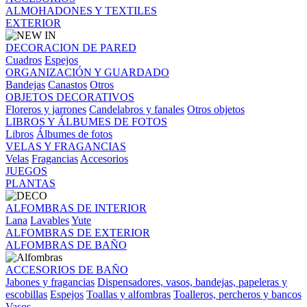
ALMOHADONES Y TEXTILES
EXTERIOR
DECORACION DE PARED
Cuadros
Espejos
ORGANIZACIÓN Y GUARDADO
Bandejas
Canastos
Otros
OBJETOS DECORATIVOS
Floreros y jarrones
Candelabros y fanales
Otros objetos
LIBROS Y ÁLBUMES DE FOTOS
Libros
Álbumes de fotos
VELAS Y FRAGANCIAS
Velas
Fragancias
Accesorios
JUEGOS
PLANTAS
ALFOMBRAS DE INTERIOR
Lana
Lavables
Yute
ALFOMBRAS DE EXTERIOR
ALFOMBRAS DE BAÑO
ACCESORIOS DE BAÑO
Jabones y fragancias
Dispensadores, vasos, bandejas, papeleras y
escobillas
Espejos
Toallas y alfombras
Toalleros, percheros y bancos
Vasos