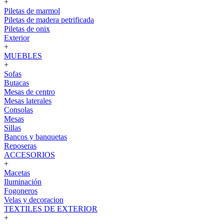
+
Piletas de marmol
Piletas de madera petrificada
Piletas de onix
Exterior
+
MUEBLES
+
Sofas
Butacas
Mesas de centro
Mesas laterales
Consolas
Mesas
Sillas
Bancos y banquetas
Reposeras
ACCESORIOS
+
Macetas
Iluminación
Fogoneros
Velas y decoracion
TEXTILES DE EXTERIOR
+