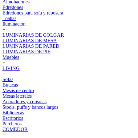
Almohadones
Edredones
Edredones para sofa y reposera
Toallas
Iluminacion
+
LUMINARIAS DE COLGAR
LUMINARIAS DE MESA
LUMINARIAS DE PARED
LUMINARIAS DE PIE
Muebles
+
LIVING
+
Sofas
Butacas
Mesas de centro
Mesas laterales
Aparadores y consolas
Stools, puffs y bancos largos
Bibliotecas
Escritorios
Percheros
COMEDOR
+