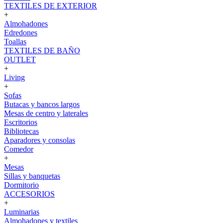
TEXTILES DE EXTERIOR
+
Almohadones
Edredones
Toallas
TEXTILES DE BAÑO
OUTLET
+
Living
+
Sofas
Butacas y bancos largos
Mesas de centro y laterales
Escritorios
Bibliotecas
Aparadores y consolas
Comedor
+
Mesas
Sillas y banquetas
Dormitorio
ACCESORIOS
+
Luminarias
Almohadones y textiles