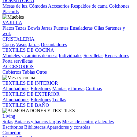
DORMITORIO
Mesas de luz
Cómodas
Accesorios
Respaldos de cama
Colchones
Placards
VAJILLA
Platos
Tazas
Bowls
Jarras
Fuentes
Ensaladeras
Ollas
Sartenes y
wok
CRISTALERIA
Copas
Vasos
Jarras
Decantadores
TEXTILES DE COCINA
Manteles y caminos de mesa
Individuales
Servilletas
Repasadores
Porta servilletas
ACCESORIOS
Cubiertos
Tablas
Otros
TEXTILES DE INTERIOR
Almohadones
Edredones
Mantas y throws
Cortinas
TEXTILES DE EXTERIOR
Almohadones
Edredones
Toallas
TEXTILES DE BAÑO
Living
Sofas
Butacas y bancos largos
Mesas de centro y laterales
Escritorios
Bibliotecas
Aparadores y consolas
Comedor