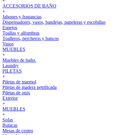
+
ACCESORIOS DE BAÑO
+
Jabones y fragancias
Dispensadores, vasos, bandejas, papeleras y escobillas
Espejos
Toallas y alfombras
Toalleros, percheros y bancos
Vasos
MUEBLES
+
Muebles de baño.
Laundry
PILETAS
+
Piletas de marmol
Piletas de madera petrificada
Piletas de onix
Exterior
+
MUEBLES
+
Sofas
Butacas
Mesas de centro