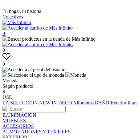
Tu hogar, tu historia
Colectivos
0
0
0
Moneda
Según producto
$
USD
LA SELECCION
NEW IN
DECO
Alfombras
BAÑO
Exterior
Ilum
ILUMINACION
MUEBLES
ACCESORIOS
ALMOHADONES Y TEXTILES
EXTERIOR