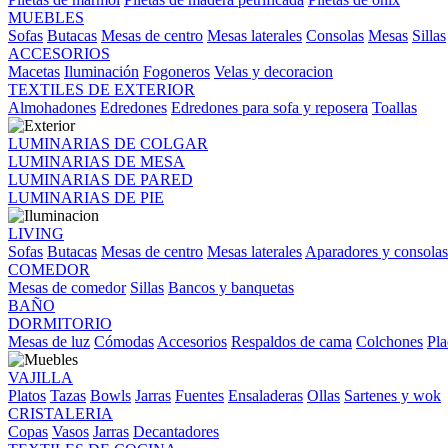
MUEBLES
Sofas
Butacas
Mesas de centro
Mesas laterales
Consolas
Mesas
Sillas
ACCESORIOS
Macetas
Iluminación
Fogoneros
Velas y decoracion
TEXTILES DE EXTERIOR
Almohadones
Edredones
Edredones para sofa y reposera
Toallas
LUMINARIAS DE COLGAR
LUMINARIAS DE MESA
LUMINARIAS DE PARED
LUMINARIAS DE PIE
LIVING
Sofas
Butacas
Mesas de centro
Mesas laterales
Aparadores y consolas
COMEDOR
Mesas de comedor
Sillas
Bancos y banquetas
BAÑO
DORMITORIO
Mesas de luz
Cómodas
Accesorios
Respaldos de cama
Colchones
Pla
VAJILLA
Platos
Tazas
Bowls
Jarras
Fuentes
Ensaladeras
Ollas
Sartenes y wok
CRISTALERIA
Copas
Vasos
Jarras
Decantadores