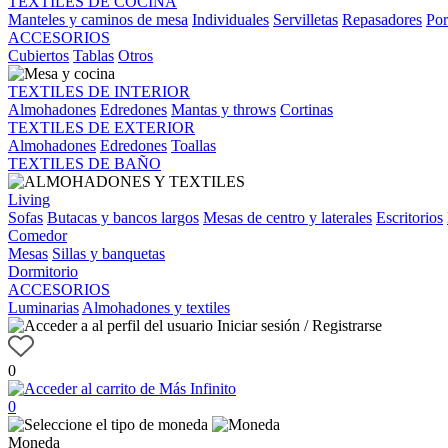
TEXTILES DE COCINA
Manteles y caminos de mesa
Individuales
Servilletas
Repasadores
Por
ACCESORIOS
Cubiertos
Tablas
Otros
TEXTILES DE INTERIOR
Almohadones
Edredones
Mantas y throws
Cortinas
TEXTILES DE EXTERIOR
Almohadones
Edredones
Toallas
TEXTILES DE BAÑO
Living
Sofas
Butacas y bancos largos
Mesas de centro y laterales
Escritorios
Comedor
Mesas
Sillas y banquetas
Dormitorio
ACCESORIOS
Luminarias
Almohadones y textiles
Iniciar sesión / Registrarse
0
0
Moneda