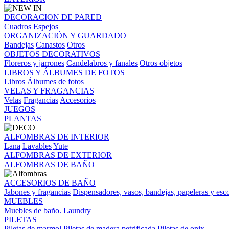
DECORACION DE PARED
Cuadros
Espejos
ORGANIZACIÓN Y GUARDADO
Bandejas
Canastos
Otros
OBJETOS DECORATIVOS
Floreros y jarrones
Candelabros y fanales
Otros objetos
LIBROS Y ÁLBUMES DE FOTOS
Libros
Álbumes de fotos
VELAS Y FRAGANCIAS
Velas
Fragancias
Accesorios
JUEGOS
PLANTAS
ALFOMBRAS DE INTERIOR
Lana
Lavables
Yute
ALFOMBRAS DE EXTERIOR
ALFOMBRAS DE BAÑO
ACCESORIOS DE BAÑO
Jabones y fragancias
Dispensadores, vasos, bandejas, papeleras y esco
MUEBLES
Muebles de baño.
Laundry
PILETAS
Piletas de marmol
Piletas de madera petrificada
Piletas de onix