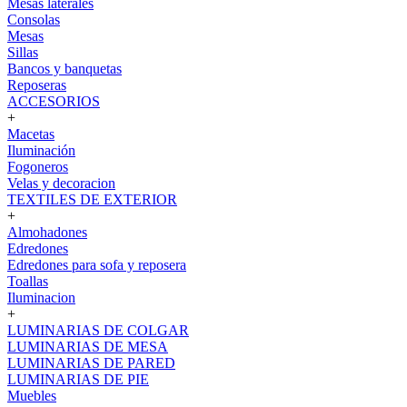
Mesas laterales
Consolas
Mesas
Sillas
Bancos y banquetas
Reposeras
ACCESORIOS
+
Macetas
Iluminación
Fogoneros
Velas y decoracion
TEXTILES DE EXTERIOR
+
Almohadones
Edredones
Edredones para sofa y reposera
Toallas
Iluminacion
+
LUMINARIAS DE COLGAR
LUMINARIAS DE MESA
LUMINARIAS DE PARED
LUMINARIAS DE PIE
Muebles