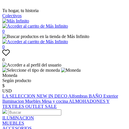
Tu hogar, tu historia
Colectivos
0
0
0
Moneda
Según producto
$
USD
LA SELECCION
NEW IN
DECO
Alfombras
BAÑO
Exterior
Iluminacion
Muebles
Mesa y cocina
ALMOHADONES Y
TEXTILES
OUTLET
SALE
ILUMINACION
MUEBLES
ACCESORIOS