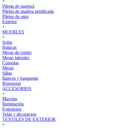
+
Piletas de marmol
Piletas de madera petrificada
Piletas de onix
Exterior
+
MUEBLES
+
Sofas
Butacas
Mesas de centro
Mesas laterales
Consolas
Mesas
Sillas
Bancos y banquetas
Reposeras
ACCESORIOS
+
Macetas
Iluminación
Fogoneros
Velas y decoracion
TEXTILES DE EXTERIOR
+