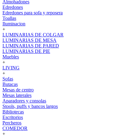
Almohadones
Edredones
Edredones para sofa y reposera
Toallas
Iluminacion
+
LUMINARIAS DE COLGAR
LUMINARIAS DE MESA
LUMINARIAS DE PARED
LUMINARIAS DE PIE
Muebles
+
LIVING
+
Sofas
Butacas
Mesas de centro
Mesas laterales
Aparadores y consolas
Stools, puffs y bancos largos
Bibliotecas
Escritorios
Percheros
COMEDOR
+