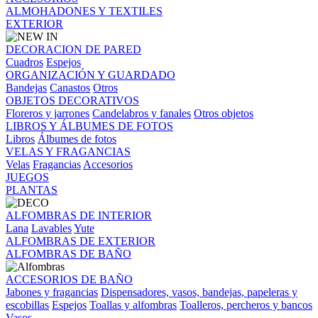
ALMOHADONES Y TEXTILES
EXTERIOR
DECORACION DE PARED
Cuadros
Espejos
ORGANIZACIÓN Y GUARDADO
Bandejas
Canastos
Otros
OBJETOS DECORATIVOS
Floreros y jarrones
Candelabros y fanales
Otros objetos
LIBROS Y ÁLBUMES DE FOTOS
Libros
Álbumes de fotos
VELAS Y FRAGANCIAS
Velas
Fragancias
Accesorios
JUEGOS
PLANTAS
ALFOMBRAS DE INTERIOR
Lana
Lavables
Yute
ALFOMBRAS DE EXTERIOR
ALFOMBRAS DE BAÑO
ACCESORIOS DE BAÑO
Jabones y fragancias
Dispensadores, vasos, bandejas, papeleras y
escobillas
Espejos
Toallas y alfombras
Toalleros, percheros y bancos
Vasos