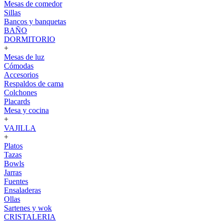
Mesas de comedor
Sillas
Bancos y banquetas
BAÑO
DORMITORIO
+
Mesas de luz
Cómodas
Accesorios
Respaldos de cama
Colchones
Placards
Mesa y cocina
+
VAJILLA
+
Platos
Tazas
Bowls
Jarras
Fuentes
Ensaladeras
Ollas
Sartenes y wok
CRISTALERIA