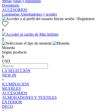
Mesas
Sillas y banquetas
Dormitorio
ACCESORIOS
Luminarias
Almohadones y textiles
Iniciar sesión / Registrarse
0
0
Moneda
Según producto
$
USD
LA SELECCION
NEW IN
+
ILUMINACION
MUEBLES
ACCESORIOS
ALMOHADONES Y TEXTILES
EXTERIOR
DECO
+