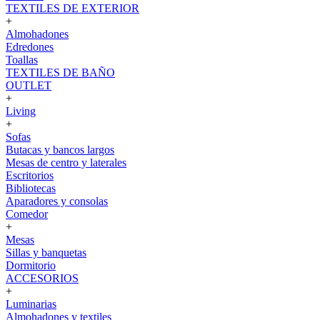
TEXTILES DE EXTERIOR
+
Almohadones
Edredones
Toallas
TEXTILES DE BAÑO
OUTLET
+
Living
+
Sofas
Butacas y bancos largos
Mesas de centro y laterales
Escritorios
Bibliotecas
Aparadores y consolas
Comedor
+
Mesas
Sillas y banquetas
Dormitorio
ACCESORIOS
+
Luminarias
Almohadones y textiles