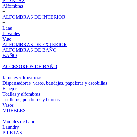
PLANTAS
Alfombras
+
ALFOMBRAS DE INTERIOR
+
Lana
Lavables
Yute
ALFOMBRAS DE EXTERIOR
ALFOMBRAS DE BAÑO
BAÑO
+
ACCESORIOS DE BAÑO
+
Jabones y fragancias
Dispensadores, vasos, bandejas, papeleras y escobillas
Espejos
Toallas y alfombras
Toalleros, percheros y bancos
Vasos
MUEBLES
+
Muebles de baño.
Laundry
PILETAS