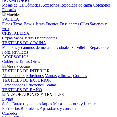
DORMITORIO
Mesas de luz
Cómodas
Accesorios
Respaldos de cama
Colchones
Placards
VAJILLA
Platos
Tazas
Bowls
Jarras
Fuentes
Ensaladeras
Ollas
Sartenes y
wok
CRISTALERIA
Copas
Vasos
Jarras
Decantadores
TEXTILES DE COCINA
Manteles y caminos de mesa
Individuales
Servilletas
Repasadores
Porta servilletas
ACCESORIOS
Cubiertos
Tablas
Otros
TEXTILES DE INTERIOR
Almohadones
Edredones
Mantas y throws
Cortinas
TEXTILES DE EXTERIOR
Almohadones
Edredones
Toallas
TEXTILES DE BAÑO
Living
Sofas
Butacas y bancos largos
Mesas de centro y laterales
Escritorios
Bibliotecas
Aparadores y consolas
Comedor