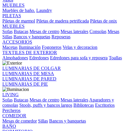
MUEBLES
Muebles de baño.
Laundry
PILETAS
Piletas de marmol
Piletas de madera petrificada
Piletas de onix
MUEBLES
Sofas
Butacas
Mesas de centro
Mesas laterales
Consolas
Mesas
Sillas
Bancos y banquetas
Reposeras
ACCESORIOS
Macetas
Iluminación
Fogoneros
Velas y decoracion
TEXTILES DE EXTERIOR
Almohadones
Edredones
Edredones para sofa y reposera
Toallas
LUMINARIAS DE COLGAR
LUMINARIAS DE MESA
LUMINARIAS DE PARED
LUMINARIAS DE PIE
LIVING
Sofas
Butacas
Mesas de centro
Mesas laterales
Aparadores y
consolas
Stools, puffs y bancos largos
Bibliotecas
Escritorios
Percheros
COMEDOR
Mesas de comedor
Sillas
Bancos y banquetas
BAÑO