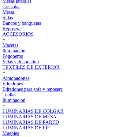
Mesas laterales
Consolas
Mesas
Sillas
Bancos y banquetas
Reposeras
ACCESORIOS
+
Macetas
Iluminación
Fogoneros
Velas y decoracion
TEXTILES DE EXTERIOR
+
Almohadones
Edredones
Edredones para sofa y reposera
Toallas
Iluminacion
+
LUMINARIAS DE COLGAR
LUMINARIAS DE MESA
LUMINARIAS DE PARED
LUMINARIAS DE PIE
Muebles