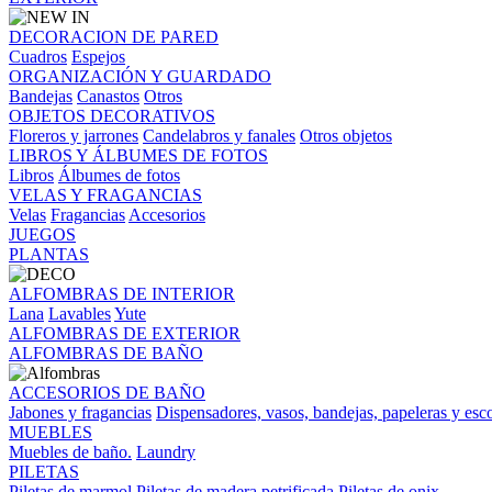
DECORACION DE PARED
Cuadros
Espejos
ORGANIZACIÓN Y GUARDADO
Bandejas
Canastos
Otros
OBJETOS DECORATIVOS
Floreros y jarrones
Candelabros y fanales
Otros objetos
LIBROS Y ÁLBUMES DE FOTOS
Libros
Álbumes de fotos
VELAS Y FRAGANCIAS
Velas
Fragancias
Accesorios
JUEGOS
PLANTAS
ALFOMBRAS DE INTERIOR
Lana
Lavables
Yute
ALFOMBRAS DE EXTERIOR
ALFOMBRAS DE BAÑO
ACCESORIOS DE BAÑO
Jabones y fragancias
Dispensadores, vasos, bandejas, papeleras y esco
MUEBLES
Muebles de baño.
Laundry
PILETAS
Piletas de marmol
Piletas de madera petrificada
Piletas de onix