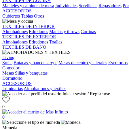
TEXTILES DE COCINA
Manteles y caminos de mesa
Individuales
Servilletas
Repasadores
Por
ACCESORIOS
Cubiertos
Tablas
Otros
TEXTILES DE INTERIOR
Almohadones
Edredones
Mantas y throws
Cortinas
TEXTILES DE EXTERIOR
Almohadones
Edredones
Toallas
TEXTILES DE BAÑO
Living
Sofas
Butacas y bancos largos
Mesas de centro y laterales
Escritorios
Comedor
Mesas
Sillas y banquetas
Dormitorio
ACCESORIOS
Luminarias
Almohadones y textiles
Iniciar sesión / Registrarse
0
0
Moneda