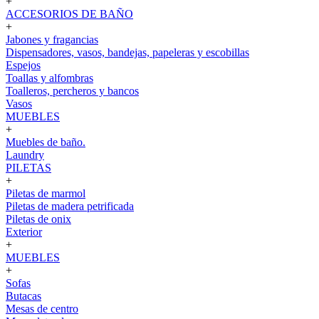
+
ACCESORIOS DE BAÑO
+
Jabones y fragancias
Dispensadores, vasos, bandejas, papeleras y escobillas
Espejos
Toallas y alfombras
Toalleros, percheros y bancos
Vasos
MUEBLES
+
Muebles de baño.
Laundry
PILETAS
+
Piletas de marmol
Piletas de madera petrificada
Piletas de onix
Exterior
+
MUEBLES
+
Sofas
Butacas
Mesas de centro