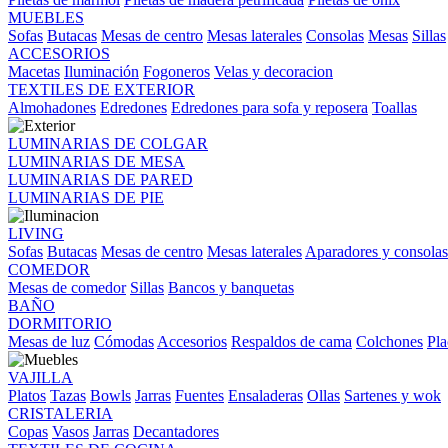
MUEBLES
Sofas
Butacas
Mesas de centro
Mesas laterales
Consolas
Mesas
Sillas
ACCESORIOS
Macetas
Iluminación
Fogoneros
Velas y decoracion
TEXTILES DE EXTERIOR
Almohadones
Edredones
Edredones para sofa y reposera
Toallas
LUMINARIAS DE COLGAR
LUMINARIAS DE MESA
LUMINARIAS DE PARED
LUMINARIAS DE PIE
LIVING
Sofas
Butacas
Mesas de centro
Mesas laterales
Aparadores y consolas
COMEDOR
Mesas de comedor
Sillas
Bancos y banquetas
BAÑO
DORMITORIO
Mesas de luz
Cómodas
Accesorios
Respaldos de cama
Colchones
Pla
VAJILLA
Platos
Tazas
Bowls
Jarras
Fuentes
Ensaladeras
Ollas
Sartenes y wok
CRISTALERIA
Copas
Vasos
Jarras
Decantadores