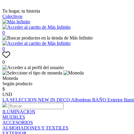
Tu hogar, tu historia
Colectivos
0
0
0
Moneda
Según producto
$
USD
LA SELECCION
NEW IN
DECO
Alfombras
BAÑO
Exterior
Ilum
ILUMINACION
MUEBLES
ACCESORIOS
ALMOHADONES Y TEXTILES
EXTERIOR