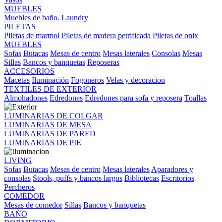
MUEBLES
Muebles de baño.
Laundry
PILETAS
Piletas de marmol
Piletas de madera petrificada
Piletas de onix
MUEBLES
Sofas
Butacas
Mesas de centro
Mesas laterales
Consolas
Mesas
Sillas
Bancos y banquetas
Reposeras
ACCESORIOS
Macetas
Iluminación
Fogoneros
Velas y decoracion
TEXTILES DE EXTERIOR
Almohadones
Edredones
Edredones para sofa y reposera
Toallas
LUMINARIAS DE COLGAR
LUMINARIAS DE MESA
LUMINARIAS DE PARED
LUMINARIAS DE PIE
LIVING
Sofas
Butacas
Mesas de centro
Mesas laterales
Aparadores y
consolas
Stools, puffs y bancos largos
Bibliotecas
Escritorios
Percheros
COMEDOR
Mesas de comedor
Sillas
Bancos y banquetas
BAÑO