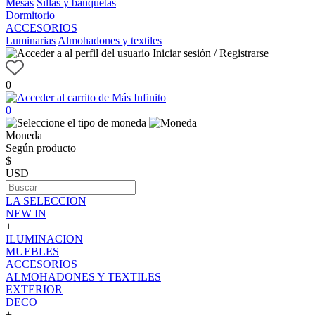
Mesas
Sillas y banquetas
Dormitorio
ACCESORIOS
Luminarias
Almohadones y textiles
Iniciar sesión / Registrarse
0
0
Moneda
Según producto
$
USD
LA SELECCION
NEW IN
+
ILUMINACION
MUEBLES
ACCESORIOS
ALMOHADONES Y TEXTILES
EXTERIOR
DECO
+