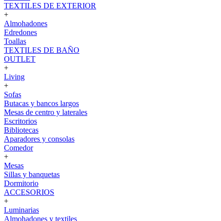
TEXTILES DE EXTERIOR
+
Almohadones
Edredones
Toallas
TEXTILES DE BAÑO
OUTLET
+
Living
+
Sofas
Butacas y bancos largos
Mesas de centro y laterales
Escritorios
Bibliotecas
Aparadores y consolas
Comedor
+
Mesas
Sillas y banquetas
Dormitorio
ACCESORIOS
+
Luminarias
Almohadones y textiles