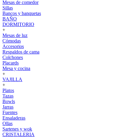
Mesas de comedor
Sillas
Bancos y banquetas
BAÑO
DORMITORIO
+
Mesas de luz
Cómodas
Accesorios
Respaldos de cama
Colchones
Placards
Mesa y cocina
+
VAJILLA
+
Platos
Tazas
Bowls
Jarras
Fuentes
Ensaladeras
Ollas
Sartenes y wok
CRISTALERIA