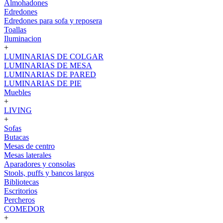
Almohadones
Edredones
Edredones para sofa y reposera
Toallas
Iluminacion
+
LUMINARIAS DE COLGAR
LUMINARIAS DE MESA
LUMINARIAS DE PARED
LUMINARIAS DE PIE
Muebles
+
LIVING
+
Sofas
Butacas
Mesas de centro
Mesas laterales
Aparadores y consolas
Stools, puffs y bancos largos
Bibliotecas
Escritorios
Percheros
COMEDOR
+