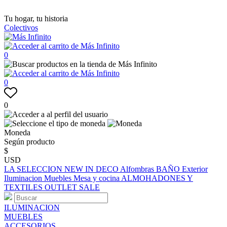
Tu hogar, tu historia
Colectivos
0
0
0
Moneda
Según producto
$
USD
LA SELECCION
NEW IN
DECO
Alfombras
BAÑO
Exterior
Iluminacion
Muebles
Mesa y cocina
ALMOHADONES Y
TEXTILES
OUTLET
SALE
ILUMINACION
MUEBLES
ACCESORIOS