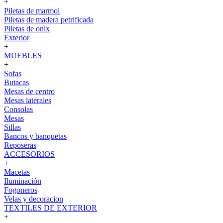
+
Piletas de marmol
Piletas de madera petrificada
Piletas de onix
Exterior
+
MUEBLES
+
Sofas
Butacas
Mesas de centro
Mesas laterales
Consolas
Mesas
Sillas
Bancos y banquetas
Reposeras
ACCESORIOS
+
Macetas
Iluminación
Fogoneros
Velas y decoracion
TEXTILES DE EXTERIOR
+