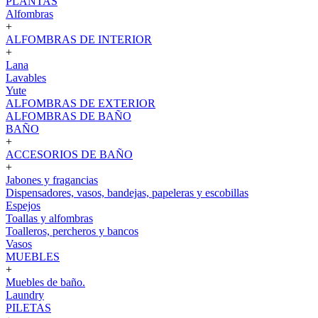
PLANTAS
Alfombras
+
ALFOMBRAS DE INTERIOR
+
Lana
Lavables
Yute
ALFOMBRAS DE EXTERIOR
ALFOMBRAS DE BAÑO
BAÑO
+
ACCESORIOS DE BAÑO
+
Jabones y fragancias
Dispensadores, vasos, bandejas, papeleras y escobillas
Espejos
Toallas y alfombras
Toalleros, percheros y bancos
Vasos
MUEBLES
+
Muebles de baño.
Laundry
PILETAS