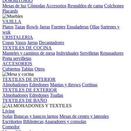
DORMITORIO
Mesas de luz
Cómodas
Accesorios
Respaldos de cama
Colchones
Placards
VAJILLA
Platos
Tazas
Bowls
Jarras
Fuentes
Ensaladeras
Ollas
Sartenes y
wok
CRISTALERIA
Copas
Vasos
Jarras
Decantadores
TEXTILES DE COCINA
Manteles y caminos de mesa
Individuales
Servilletas
Repasadores
Porta servilletas
ACCESORIOS
Cubiertos
Tablas
Otros
TEXTILES DE INTERIOR
Almohadones
Edredones
Mantas y throws
Cortinas
TEXTILES DE EXTERIOR
Almohadones
Edredones
Toallas
TEXTILES DE BAÑO
Living
Sofas
Butacas y bancos largos
Mesas de centro y laterales
Escritorios
Bibliotecas
Aparadores y consolas
Comedor