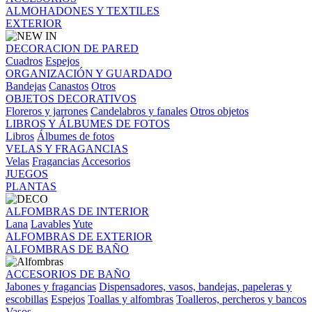
ALMOHADONES Y TEXTILES
EXTERIOR
DECORACION DE PARED
Cuadros
Espejos
ORGANIZACIÓN Y GUARDADO
Bandejas
Canastos
Otros
OBJETOS DECORATIVOS
Floreros y jarrones
Candelabros y fanales
Otros objetos
LIBROS Y ÁLBUMES DE FOTOS
Libros
Álbumes de fotos
VELAS Y FRAGANCIAS
Velas
Fragancias
Accesorios
JUEGOS
PLANTAS
ALFOMBRAS DE INTERIOR
Lana
Lavables
Yute
ALFOMBRAS DE EXTERIOR
ALFOMBRAS DE BAÑO
ACCESORIOS DE BAÑO
Jabones y fragancias
Dispensadores, vasos, bandejas, papeleras y
escobillas
Espejos
Toallas y alfombras
Toalleros, percheros y bancos
Vasos