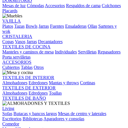
DORMITORIO
Mesas de luz
Cómodas
Accesorios
Respaldos de cama
Colchones
Placards
VAJILLA
Platos
Tazas
Bowls
Jarras
Fuentes
Ensaladeras
Ollas
Sartenes y
wok
CRISTALERIA
Copas
Vasos
Jarras
Decantadores
TEXTILES DE COCINA
Manteles y caminos de mesa
Individuales
Servilletas
Repasadores
Porta servilletas
ACCESORIOS
Cubiertos
Tablas
Otros
TEXTILES DE INTERIOR
Almohadones
Edredones
Mantas y throws
Cortinas
TEXTILES DE EXTERIOR
Almohadones
Edredones
Toallas
TEXTILES DE BAÑO
Living
Sofas
Butacas y bancos largos
Mesas de centro y laterales
Escritorios
Bibliotecas
Aparadores y consolas
Comedor