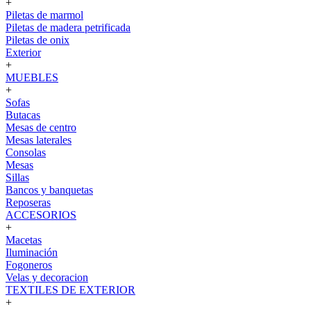
+
Piletas de marmol
Piletas de madera petrificada
Piletas de onix
Exterior
+
MUEBLES
+
Sofas
Butacas
Mesas de centro
Mesas laterales
Consolas
Mesas
Sillas
Bancos y banquetas
Reposeras
ACCESORIOS
+
Macetas
Iluminación
Fogoneros
Velas y decoracion
TEXTILES DE EXTERIOR
+