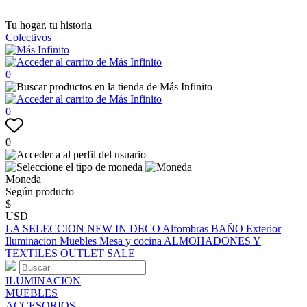
Tu hogar, tu historia
Colectivos
0
0
0
Moneda
Según producto
$
USD
LA SELECCION
NEW IN
DECO
Alfombras
BAÑO
Exterior
Iluminacion
Muebles
Mesa y cocina
ALMOHADONES Y
TEXTILES
OUTLET
SALE
ILUMINACION
MUEBLES
ACCESORIOS