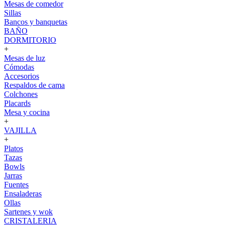
Mesas de comedor
Sillas
Bancos y banquetas
BAÑO
DORMITORIO
+
Mesas de luz
Cómodas
Accesorios
Respaldos de cama
Colchones
Placards
Mesa y cocina
+
VAJILLA
+
Platos
Tazas
Bowls
Jarras
Fuentes
Ensaladeras
Ollas
Sartenes y wok
CRISTALERIA