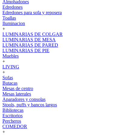
Almohadones
Edredones
Edredones para sofa y reposera
Toallas
Iluminacion
+
LUMINARIAS DE COLGAR
LUMINARIAS DE MESA
LUMINARIAS DE PARED
LUMINARIAS DE PIE
Muebles
+
LIVING
+
Sofas
Butacas
Mesas de centro
Mesas laterales
Aparadores y consolas
Stools, puffs y bancos largos
Bibliotecas
Escritorios
Percheros
COMEDOR
+