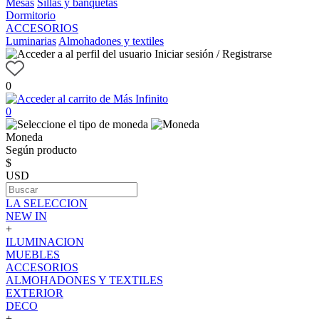
Mesas
Sillas y banquetas
Dormitorio
ACCESORIOS
Luminarias
Almohadones y textiles
Iniciar sesión / Registrarse
0
0
Moneda
Según producto
$
USD
LA SELECCION
NEW IN
+
ILUMINACION
MUEBLES
ACCESORIOS
ALMOHADONES Y TEXTILES
EXTERIOR
DECO
+