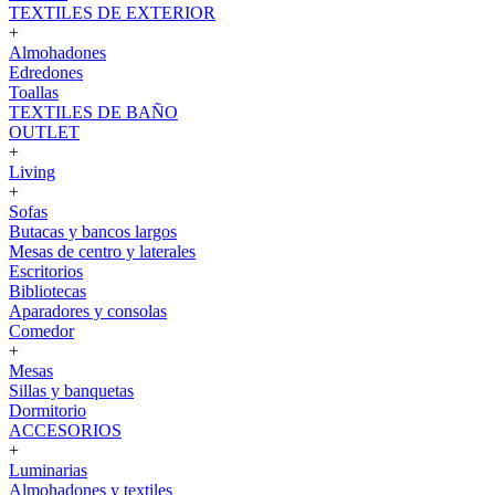
TEXTILES DE EXTERIOR
+
Almohadones
Edredones
Toallas
TEXTILES DE BAÑO
OUTLET
+
Living
+
Sofas
Butacas y bancos largos
Mesas de centro y laterales
Escritorios
Bibliotecas
Aparadores y consolas
Comedor
+
Mesas
Sillas y banquetas
Dormitorio
ACCESORIOS
+
Luminarias
Almohadones y textiles