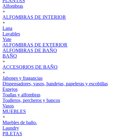
PLANTAS
Alfombras
+
ALFOMBRAS DE INTERIOR
+
Lana
Lavables
Yute
ALFOMBRAS DE EXTERIOR
ALFOMBRAS DE BAÑO
BAÑO
+
ACCESORIOS DE BAÑO
+
Jabones y fragancias
Dispensadores, vasos, bandejas, papeleras y escobillas
Espejos
Toallas y alfombras
Toalleros, percheros y bancos
Vasos
MUEBLES
+
Muebles de baño.
Laundry
PILETAS