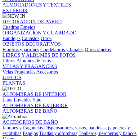
ALMOHADONES Y TEXTILES
EXTERIOR
DECORACION DE PARED
Cuadros
Espejos
ORGANIZACIÓN Y GUARDADO
Bandejas
Canastos
Otros
OBJETOS DECORATIVOS
Floreros y jarrones
Candelabros y fanales
Otros objetos
LIBROS Y ÁLBUMES DE FOTOS
Libros
Álbumes de fotos
VELAS Y FRAGANCIAS
Velas
Fragancias
Accesorios
JUEGOS
PLANTAS
ALFOMBRAS DE INTERIOR
Lana
Lavables
Yute
ALFOMBRAS DE EXTERIOR
ALFOMBRAS DE BAÑO
ACCESORIOS DE BAÑO
Jabones y fragancias
Dispensadores, vasos, bandejas, papeleras y
escobillas
Espejos
Toallas y alfombras
Toalleros, percheros y bancos
Vasos