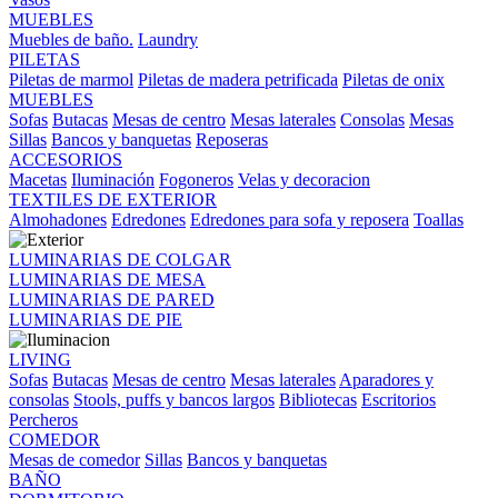
MUEBLES
Muebles de baño.
Laundry
PILETAS
Piletas de marmol
Piletas de madera petrificada
Piletas de onix
MUEBLES
Sofas
Butacas
Mesas de centro
Mesas laterales
Consolas
Mesas
Sillas
Bancos y banquetas
Reposeras
ACCESORIOS
Macetas
Iluminación
Fogoneros
Velas y decoracion
TEXTILES DE EXTERIOR
Almohadones
Edredones
Edredones para sofa y reposera
Toallas
LUMINARIAS DE COLGAR
LUMINARIAS DE MESA
LUMINARIAS DE PARED
LUMINARIAS DE PIE
LIVING
Sofas
Butacas
Mesas de centro
Mesas laterales
Aparadores y
consolas
Stools, puffs y bancos largos
Bibliotecas
Escritorios
Percheros
COMEDOR
Mesas de comedor
Sillas
Bancos y banquetas
BAÑO