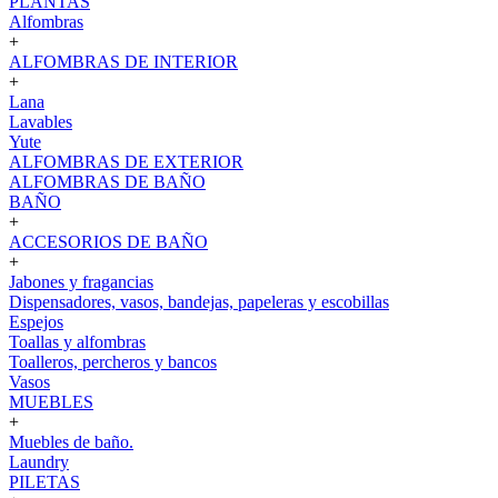
PLANTAS
Alfombras
+
ALFOMBRAS DE INTERIOR
+
Lana
Lavables
Yute
ALFOMBRAS DE EXTERIOR
ALFOMBRAS DE BAÑO
BAÑO
+
ACCESORIOS DE BAÑO
+
Jabones y fragancias
Dispensadores, vasos, bandejas, papeleras y escobillas
Espejos
Toallas y alfombras
Toalleros, percheros y bancos
Vasos
MUEBLES
+
Muebles de baño.
Laundry
PILETAS