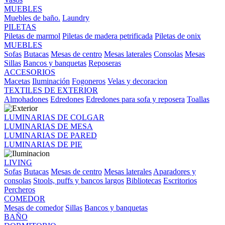
MUEBLES
Muebles de baño.
Laundry
PILETAS
Piletas de marmol
Piletas de madera petrificada
Piletas de onix
MUEBLES
Sofas
Butacas
Mesas de centro
Mesas laterales
Consolas
Mesas
Sillas
Bancos y banquetas
Reposeras
ACCESORIOS
Macetas
Iluminación
Fogoneros
Velas y decoracion
TEXTILES DE EXTERIOR
Almohadones
Edredones
Edredones para sofa y reposera
Toallas
LUMINARIAS DE COLGAR
LUMINARIAS DE MESA
LUMINARIAS DE PARED
LUMINARIAS DE PIE
LIVING
Sofas
Butacas
Mesas de centro
Mesas laterales
Aparadores y
consolas
Stools, puffs y bancos largos
Bibliotecas
Escritorios
Percheros
COMEDOR
Mesas de comedor
Sillas
Bancos y banquetas
BAÑO