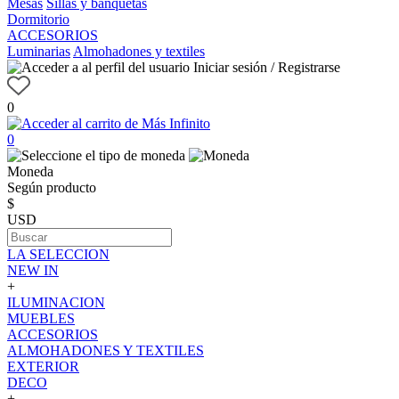
Mesas
Sillas y banquetas
Dormitorio
ACCESORIOS
Luminarias
Almohadones y textiles
Iniciar sesión / Registrarse
0
0
Moneda
Según producto
$
USD
LA SELECCION
NEW IN
+
ILUMINACION
MUEBLES
ACCESORIOS
ALMOHADONES Y TEXTILES
EXTERIOR
DECO
+