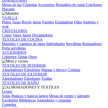
DORMITORIO
Mesas de luz
Cómodas
Accesorios
Respaldos de cama
Colchones
Placards
VAJILLA
Platos
Tazas
Bowls
Jarras
Fuentes
Ensaladeras
Ollas
Sartenes y
wok
CRISTALERIA
Copas
Vasos
Jarras
Decantadores
TEXTILES DE COCINA
Manteles y caminos de mesa
Individuales
Servilletas
Repasadores
Porta servilletas
ACCESORIOS
Cubiertos
Tablas
Otros
TEXTILES DE INTERIOR
Almohadones
Edredones
Mantas y throws
Cortinas
TEXTILES DE EXTERIOR
Almohadones
Edredones
Toallas
TEXTILES DE BAÑO
Living
Sofas
Butacas y bancos largos
Mesas de centro y laterales
Escritorios
Bibliotecas
Aparadores y consolas
Comedor