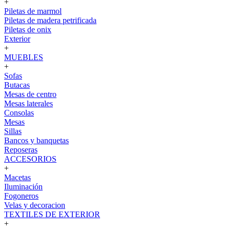
+
Piletas de marmol
Piletas de madera petrificada
Piletas de onix
Exterior
+
MUEBLES
+
Sofas
Butacas
Mesas de centro
Mesas laterales
Consolas
Mesas
Sillas
Bancos y banquetas
Reposeras
ACCESORIOS
+
Macetas
Iluminación
Fogoneros
Velas y decoracion
TEXTILES DE EXTERIOR
+