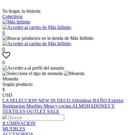
Tu hogar, tu historia
Colectivos
0
0
0
Moneda
Según producto
$
USD
LA SELECCION
NEW IN
DECO
Alfombras
BAÑO
Exterior
Iluminacion
Muebles
Mesa y cocina
ALMOHADONES Y
TEXTILES
OUTLET
SALE
ILUMINACION
MUEBLES
ACCESORIOS