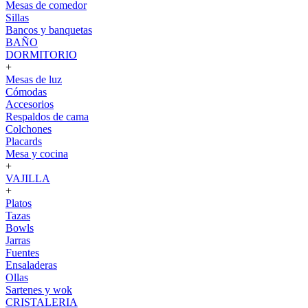
Mesas de comedor
Sillas
Bancos y banquetas
BAÑO
DORMITORIO
+
Mesas de luz
Cómodas
Accesorios
Respaldos de cama
Colchones
Placards
Mesa y cocina
+
VAJILLA
+
Platos
Tazas
Bowls
Jarras
Fuentes
Ensaladeras
Ollas
Sartenes y wok
CRISTALERIA