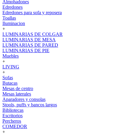
Almohadones
Edredones
Edredones para sofa y reposera
Toallas
Iluminacion
+
LUMINARIAS DE COLGAR
LUMINARIAS DE MESA
LUMINARIAS DE PARED
LUMINARIAS DE PIE
Muebles
+
LIVING
+
Sofas
Butacas
Mesas de centro
Mesas laterales
Aparadores y consolas
Stools, puffs y bancos largos
Bibliotecas
Escritorios
Percheros
COMEDOR
+