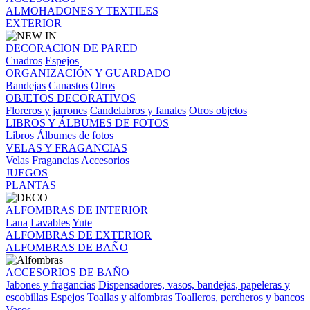
ALMOHADONES Y TEXTILES
EXTERIOR
DECORACION DE PARED
Cuadros
Espejos
ORGANIZACIÓN Y GUARDADO
Bandejas
Canastos
Otros
OBJETOS DECORATIVOS
Floreros y jarrones
Candelabros y fanales
Otros objetos
LIBROS Y ÁLBUMES DE FOTOS
Libros
Álbumes de fotos
VELAS Y FRAGANCIAS
Velas
Fragancias
Accesorios
JUEGOS
PLANTAS
ALFOMBRAS DE INTERIOR
Lana
Lavables
Yute
ALFOMBRAS DE EXTERIOR
ALFOMBRAS DE BAÑO
ACCESORIOS DE BAÑO
Jabones y fragancias
Dispensadores, vasos, bandejas, papeleras y
escobillas
Espejos
Toallas y alfombras
Toalleros, percheros y bancos
Vasos