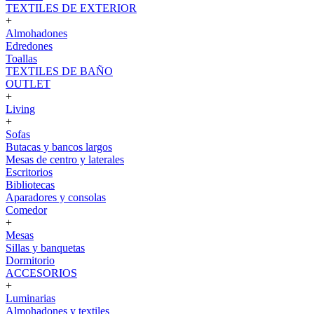
TEXTILES DE EXTERIOR
+
Almohadones
Edredones
Toallas
TEXTILES DE BAÑO
OUTLET
+
Living
+
Sofas
Butacas y bancos largos
Mesas de centro y laterales
Escritorios
Bibliotecas
Aparadores y consolas
Comedor
+
Mesas
Sillas y banquetas
Dormitorio
ACCESORIOS
+
Luminarias
Almohadones y textiles