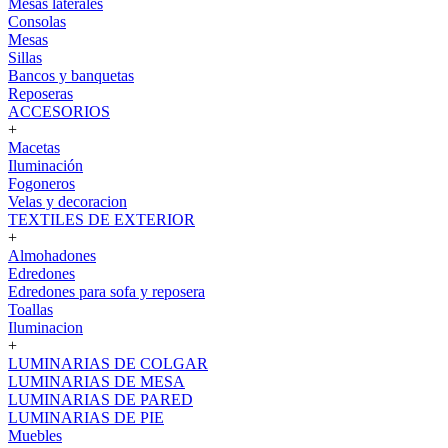
Mesas laterales
Consolas
Mesas
Sillas
Bancos y banquetas
Reposeras
ACCESORIOS
+
Macetas
Iluminación
Fogoneros
Velas y decoracion
TEXTILES DE EXTERIOR
+
Almohadones
Edredones
Edredones para sofa y reposera
Toallas
Iluminacion
+
LUMINARIAS DE COLGAR
LUMINARIAS DE MESA
LUMINARIAS DE PARED
LUMINARIAS DE PIE
Muebles