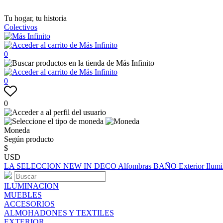
Tu hogar, tu historia
Colectivos
0
0
0
Moneda
Según producto
$
USD
LA SELECCION
NEW IN
DECO
Alfombras
BAÑO
Exterior
Ilum
ILUMINACION
MUEBLES
ACCESORIOS
ALMOHADONES Y TEXTILES
EXTERIOR