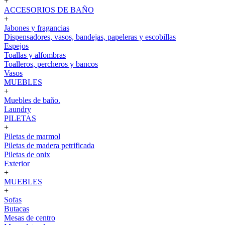
+
ACCESORIOS DE BAÑO
+
Jabones y fragancias
Dispensadores, vasos, bandejas, papeleras y escobillas
Espejos
Toallas y alfombras
Toalleros, percheros y bancos
Vasos
MUEBLES
+
Muebles de baño.
Laundry
PILETAS
+
Piletas de marmol
Piletas de madera petrificada
Piletas de onix
Exterior
+
MUEBLES
+
Sofas
Butacas
Mesas de centro