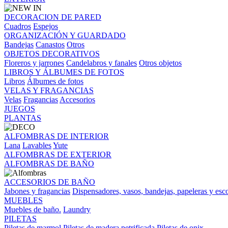
DECORACION DE PARED
Cuadros
Espejos
ORGANIZACIÓN Y GUARDADO
Bandejas
Canastos
Otros
OBJETOS DECORATIVOS
Floreros y jarrones
Candelabros y fanales
Otros objetos
LIBROS Y ÁLBUMES DE FOTOS
Libros
Álbumes de fotos
VELAS Y FRAGANCIAS
Velas
Fragancias
Accesorios
JUEGOS
PLANTAS
ALFOMBRAS DE INTERIOR
Lana
Lavables
Yute
ALFOMBRAS DE EXTERIOR
ALFOMBRAS DE BAÑO
ACCESORIOS DE BAÑO
Jabones y fragancias
Dispensadores, vasos, bandejas, papeleras y esco
MUEBLES
Muebles de baño.
Laundry
PILETAS
Piletas de marmol
Piletas de madera petrificada
Piletas de onix