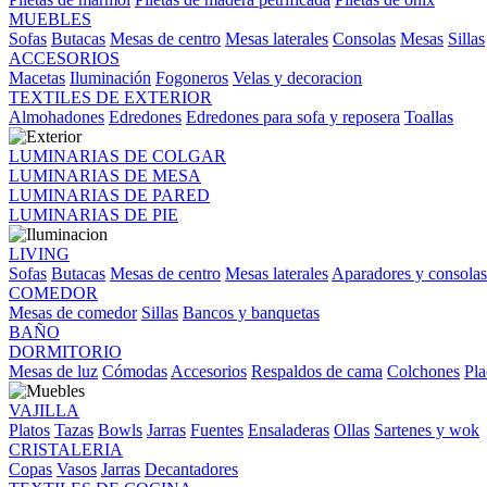
MUEBLES
Sofas
Butacas
Mesas de centro
Mesas laterales
Consolas
Mesas
Sillas
ACCESORIOS
Macetas
Iluminación
Fogoneros
Velas y decoracion
TEXTILES DE EXTERIOR
Almohadones
Edredones
Edredones para sofa y reposera
Toallas
LUMINARIAS DE COLGAR
LUMINARIAS DE MESA
LUMINARIAS DE PARED
LUMINARIAS DE PIE
LIVING
Sofas
Butacas
Mesas de centro
Mesas laterales
Aparadores y consolas
COMEDOR
Mesas de comedor
Sillas
Bancos y banquetas
BAÑO
DORMITORIO
Mesas de luz
Cómodas
Accesorios
Respaldos de cama
Colchones
Pla
VAJILLA
Platos
Tazas
Bowls
Jarras
Fuentes
Ensaladeras
Ollas
Sartenes y wok
CRISTALERIA
Copas
Vasos
Jarras
Decantadores