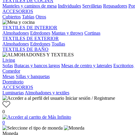
TEXTILES DE COCINA
Manteles y caminos de mesa
Individuales
Servilletas
Repasadores
Por
ACCESORIOS
Cubiertos
Tablas
Otros
TEXTILES DE INTERIOR
Almohadones
Edredones
Mantas y throws
Cortinas
TEXTILES DE EXTERIOR
Almohadones
Edredones
Toallas
TEXTILES DE BAÑO
Living
Sofas
Butacas y bancos largos
Mesas de centro y laterales
Escritorios
Comedor
Mesas
Sillas y banquetas
Dormitorio
ACCESORIOS
Luminarias
Almohadones y textiles
Iniciar sesión / Registrarse
0
0
Moneda