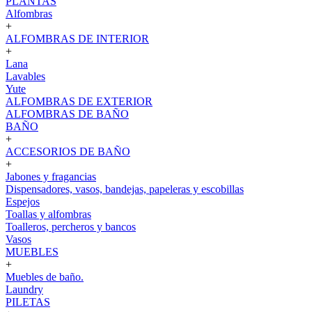
PLANTAS
Alfombras
+
ALFOMBRAS DE INTERIOR
+
Lana
Lavables
Yute
ALFOMBRAS DE EXTERIOR
ALFOMBRAS DE BAÑO
BAÑO
+
ACCESORIOS DE BAÑO
+
Jabones y fragancias
Dispensadores, vasos, bandejas, papeleras y escobillas
Espejos
Toallas y alfombras
Toalleros, percheros y bancos
Vasos
MUEBLES
+
Muebles de baño.
Laundry
PILETAS