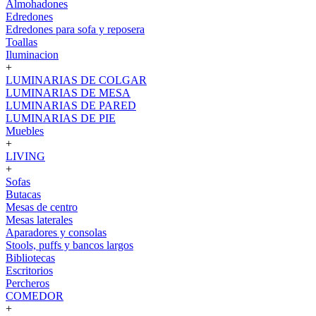
Almohadones
Edredones
Edredones para sofa y reposera
Toallas
Iluminacion
+
LUMINARIAS DE COLGAR
LUMINARIAS DE MESA
LUMINARIAS DE PARED
LUMINARIAS DE PIE
Muebles
+
LIVING
+
Sofas
Butacas
Mesas de centro
Mesas laterales
Aparadores y consolas
Stools, puffs y bancos largos
Bibliotecas
Escritorios
Percheros
COMEDOR
+