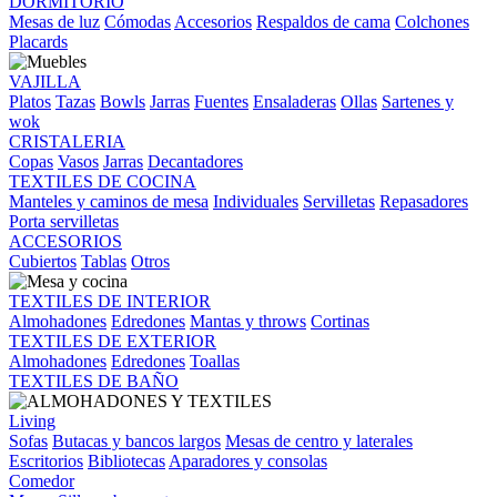
DORMITORIO
Mesas de luz
Cómodas
Accesorios
Respaldos de cama
Colchones
Placards
VAJILLA
Platos
Tazas
Bowls
Jarras
Fuentes
Ensaladeras
Ollas
Sartenes y
wok
CRISTALERIA
Copas
Vasos
Jarras
Decantadores
TEXTILES DE COCINA
Manteles y caminos de mesa
Individuales
Servilletas
Repasadores
Porta servilletas
ACCESORIOS
Cubiertos
Tablas
Otros
TEXTILES DE INTERIOR
Almohadones
Edredones
Mantas y throws
Cortinas
TEXTILES DE EXTERIOR
Almohadones
Edredones
Toallas
TEXTILES DE BAÑO
Living
Sofas
Butacas y bancos largos
Mesas de centro y laterales
Escritorios
Bibliotecas
Aparadores y consolas
Comedor