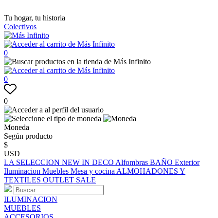
Tu hogar, tu historia
Colectivos
0
0
0
Moneda
Según producto
$
USD
LA SELECCION
NEW IN
DECO
Alfombras
BAÑO
Exterior
Iluminacion
Muebles
Mesa y cocina
ALMOHADONES Y
TEXTILES
OUTLET
SALE
ILUMINACION
MUEBLES
ACCESORIOS