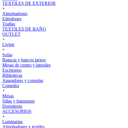
TEXTILES DE EXTERIOR
+
Almohadones
Edredones
Toallas
TEXTILES DE BAÑO
OUTLET
+
Living
+
Sofas
Butacas y bancos largos
Mesas de centro y laterales
Escritorios
Bibliotecas
Aparadores y consolas
Comedor
+
Mesas
Sillas y banquetas
Dormitorio
ACCESORIOS
+
Luminarias
Almohadones y textiles