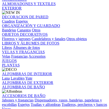
ALMOHADONES Y TEXTILES
EXTERIOR
DECORACION DE PARED
Cuadros
Espejos
ORGANIZACIÓN Y GUARDADO
Bandejas
Canastos
Otros
OBJETOS DECORATIVOS
Floreros y jarrones
Candelabros y fanales
Otros objetos
LIBROS Y ÁLBUMES DE FOTOS
Libros
Álbumes de fotos
VELAS Y FRAGANCIAS
Velas
Fragancias
Accesorios
JUEGOS
PLANTAS
ALFOMBRAS DE INTERIOR
Lana
Lavables
Yute
ALFOMBRAS DE EXTERIOR
ALFOMBRAS DE BAÑO
ACCESORIOS DE BAÑO
Jabones y fragancias
Dispensadores, vasos, bandejas, papeleras y
escobillas
Espejos
Toallas y alfombras
Toalleros, percheros y bancos
Vasos