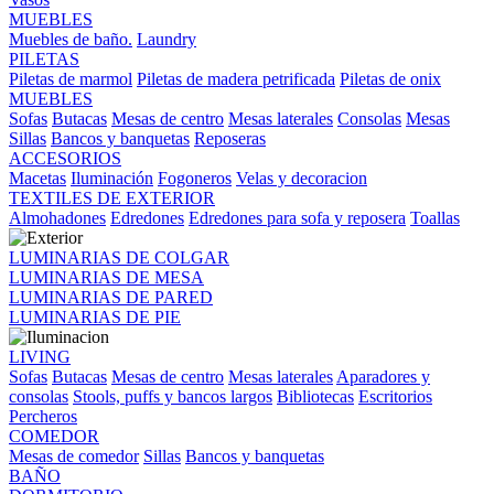
MUEBLES
Muebles de baño.
Laundry
PILETAS
Piletas de marmol
Piletas de madera petrificada
Piletas de onix
MUEBLES
Sofas
Butacas
Mesas de centro
Mesas laterales
Consolas
Mesas
Sillas
Bancos y banquetas
Reposeras
ACCESORIOS
Macetas
Iluminación
Fogoneros
Velas y decoracion
TEXTILES DE EXTERIOR
Almohadones
Edredones
Edredones para sofa y reposera
Toallas
LUMINARIAS DE COLGAR
LUMINARIAS DE MESA
LUMINARIAS DE PARED
LUMINARIAS DE PIE
LIVING
Sofas
Butacas
Mesas de centro
Mesas laterales
Aparadores y
consolas
Stools, puffs y bancos largos
Bibliotecas
Escritorios
Percheros
COMEDOR
Mesas de comedor
Sillas
Bancos y banquetas
BAÑO