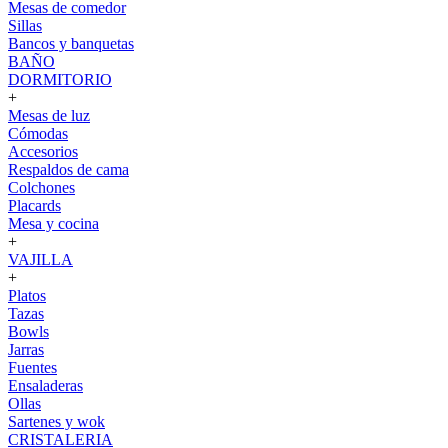
Mesas de comedor
Sillas
Bancos y banquetas
BAÑO
DORMITORIO
+
Mesas de luz
Cómodas
Accesorios
Respaldos de cama
Colchones
Placards
Mesa y cocina
+
VAJILLA
+
Platos
Tazas
Bowls
Jarras
Fuentes
Ensaladeras
Ollas
Sartenes y wok
CRISTALERIA