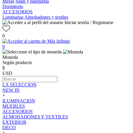
Mesas
Sillas y banquetas
Dormitorio
ACCESORIOS
Luminarias
Almohadones y textiles
Iniciar sesión / Registrarse
0
0
Moneda
Según producto
$
USD
LA SELECCION
NEW IN
+
ILUMINACION
MUEBLES
ACCESORIOS
ALMOHADONES Y TEXTILES
EXTERIOR
DECO
+