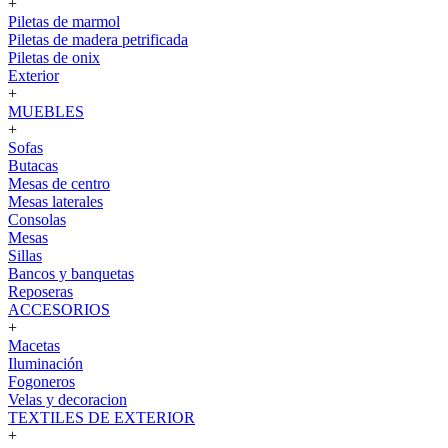
+
Piletas de marmol
Piletas de madera petrificada
Piletas de onix
Exterior
+
MUEBLES
+
Sofas
Butacas
Mesas de centro
Mesas laterales
Consolas
Mesas
Sillas
Bancos y banquetas
Reposeras
ACCESORIOS
+
Macetas
Iluminación
Fogoneros
Velas y decoracion
TEXTILES DE EXTERIOR
+