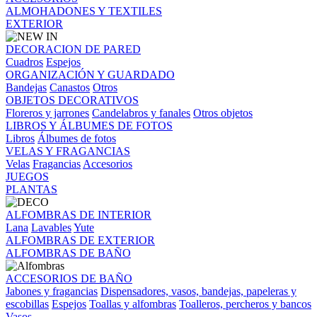
ALMOHADONES Y TEXTILES
EXTERIOR
DECORACION DE PARED
Cuadros
Espejos
ORGANIZACIÓN Y GUARDADO
Bandejas
Canastos
Otros
OBJETOS DECORATIVOS
Floreros y jarrones
Candelabros y fanales
Otros objetos
LIBROS Y ÁLBUMES DE FOTOS
Libros
Álbumes de fotos
VELAS Y FRAGANCIAS
Velas
Fragancias
Accesorios
JUEGOS
PLANTAS
ALFOMBRAS DE INTERIOR
Lana
Lavables
Yute
ALFOMBRAS DE EXTERIOR
ALFOMBRAS DE BAÑO
ACCESORIOS DE BAÑO
Jabones y fragancias
Dispensadores, vasos, bandejas, papeleras y
escobillas
Espejos
Toallas y alfombras
Toalleros, percheros y bancos
Vasos