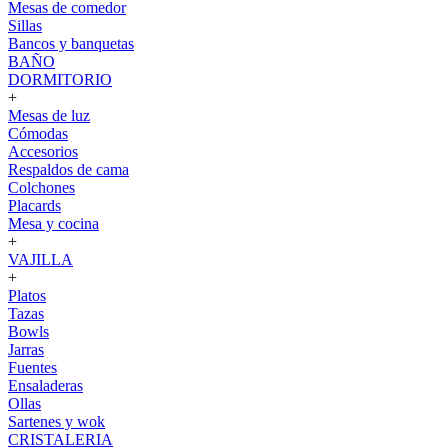
Mesas de comedor
Sillas
Bancos y banquetas
BAÑO
DORMITORIO
+
Mesas de luz
Cómodas
Accesorios
Respaldos de cama
Colchones
Placards
Mesa y cocina
+
VAJILLA
+
Platos
Tazas
Bowls
Jarras
Fuentes
Ensaladeras
Ollas
Sartenes y wok
CRISTALERIA