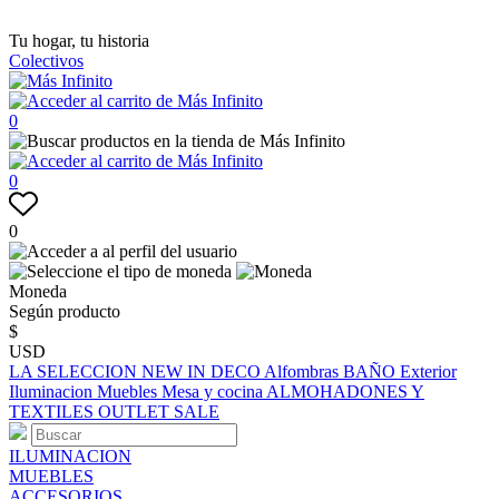
Tu hogar, tu historia
Colectivos
0
0
0
Moneda
Según producto
$
USD
LA SELECCION
NEW IN
DECO
Alfombras
BAÑO
Exterior
Iluminacion
Muebles
Mesa y cocina
ALMOHADONES Y
TEXTILES
OUTLET
SALE
ILUMINACION
MUEBLES
ACCESORIOS