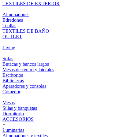
TEXTILES DE EXTERIOR
+
Almohadones
Edredones
Toallas
TEXTILES DE BAÑO
OUTLET
+
Living
+
Sofas
Butacas y bancos largos
Mesas de centro y laterales
Escritorios
Bibliotecas
Aparadores y consolas
Comedor
+
Mesas
Sillas y banquetas
Dormitorio
ACCESORIOS
+
Luminarias
Almohadones y textiles