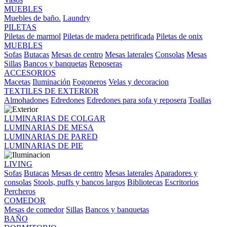
MUEBLES
Muebles de baño.
Laundry
PILETAS
Piletas de marmol
Piletas de madera petrificada
Piletas de onix
MUEBLES
Sofas
Butacas
Mesas de centro
Mesas laterales
Consolas
Mesas
Sillas
Bancos y banquetas
Reposeras
ACCESORIOS
Macetas
Iluminación
Fogoneros
Velas y decoracion
TEXTILES DE EXTERIOR
Almohadones
Edredones
Edredones para sofa y reposera
Toallas
LUMINARIAS DE COLGAR
LUMINARIAS DE MESA
LUMINARIAS DE PARED
LUMINARIAS DE PIE
LIVING
Sofas
Butacas
Mesas de centro
Mesas laterales
Aparadores y
consolas
Stools, puffs y bancos largos
Bibliotecas
Escritorios
Percheros
COMEDOR
Mesas de comedor
Sillas
Bancos y banquetas
BAÑO