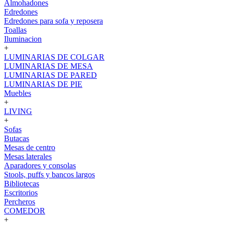
Almohadones
Edredones
Edredones para sofa y reposera
Toallas
Iluminacion
+
LUMINARIAS DE COLGAR
LUMINARIAS DE MESA
LUMINARIAS DE PARED
LUMINARIAS DE PIE
Muebles
+
LIVING
+
Sofas
Butacas
Mesas de centro
Mesas laterales
Aparadores y consolas
Stools, puffs y bancos largos
Bibliotecas
Escritorios
Percheros
COMEDOR
+