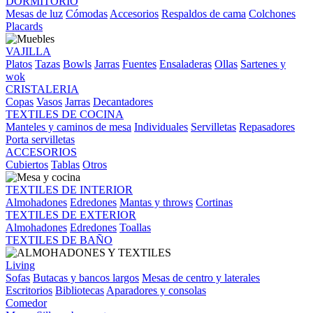
DORMITORIO
Mesas de luz
Cómodas
Accesorios
Respaldos de cama
Colchones
Placards
VAJILLA
Platos
Tazas
Bowls
Jarras
Fuentes
Ensaladeras
Ollas
Sartenes y
wok
CRISTALERIA
Copas
Vasos
Jarras
Decantadores
TEXTILES DE COCINA
Manteles y caminos de mesa
Individuales
Servilletas
Repasadores
Porta servilletas
ACCESORIOS
Cubiertos
Tablas
Otros
TEXTILES DE INTERIOR
Almohadones
Edredones
Mantas y throws
Cortinas
TEXTILES DE EXTERIOR
Almohadones
Edredones
Toallas
TEXTILES DE BAÑO
Living
Sofas
Butacas y bancos largos
Mesas de centro y laterales
Escritorios
Bibliotecas
Aparadores y consolas
Comedor