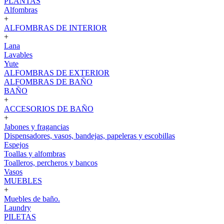
PLANTAS
Alfombras
+
ALFOMBRAS DE INTERIOR
+
Lana
Lavables
Yute
ALFOMBRAS DE EXTERIOR
ALFOMBRAS DE BAÑO
BAÑO
+
ACCESORIOS DE BAÑO
+
Jabones y fragancias
Dispensadores, vasos, bandejas, papeleras y escobillas
Espejos
Toallas y alfombras
Toalleros, percheros y bancos
Vasos
MUEBLES
+
Muebles de baño.
Laundry
PILETAS