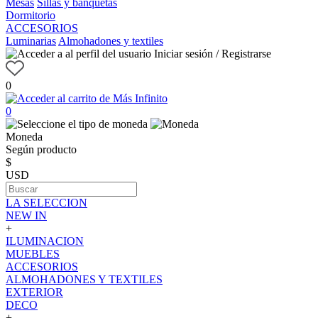
Mesas
Sillas y banquetas
Dormitorio
ACCESORIOS
Luminarias
Almohadones y textiles
Iniciar sesión / Registrarse
0
0
Moneda
Según producto
$
USD
LA SELECCION
NEW IN
+
ILUMINACION
MUEBLES
ACCESORIOS
ALMOHADONES Y TEXTILES
EXTERIOR
DECO
+