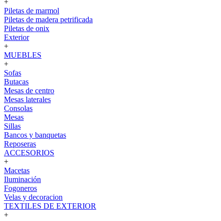
+
Piletas de marmol
Piletas de madera petrificada
Piletas de onix
Exterior
+
MUEBLES
+
Sofas
Butacas
Mesas de centro
Mesas laterales
Consolas
Mesas
Sillas
Bancos y banquetas
Reposeras
ACCESORIOS
+
Macetas
Iluminación
Fogoneros
Velas y decoracion
TEXTILES DE EXTERIOR
+