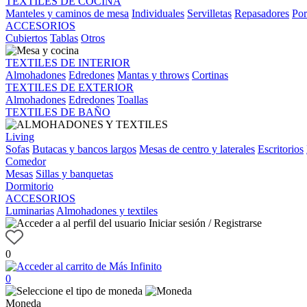
TEXTILES DE COCINA
Manteles y caminos de mesa
Individuales
Servilletas
Repasadores
Por
ACCESORIOS
Cubiertos
Tablas
Otros
TEXTILES DE INTERIOR
Almohadones
Edredones
Mantas y throws
Cortinas
TEXTILES DE EXTERIOR
Almohadones
Edredones
Toallas
TEXTILES DE BAÑO
Living
Sofas
Butacas y bancos largos
Mesas de centro y laterales
Escritorios
Comedor
Mesas
Sillas y banquetas
Dormitorio
ACCESORIOS
Luminarias
Almohadones y textiles
Iniciar sesión / Registrarse
0
0
Moneda