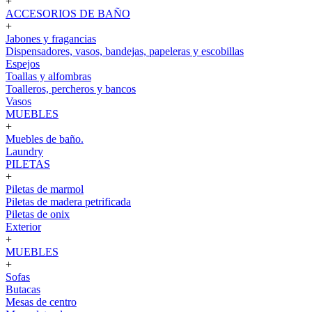
+
ACCESORIOS DE BAÑO
+
Jabones y fragancias
Dispensadores, vasos, bandejas, papeleras y escobillas
Espejos
Toallas y alfombras
Toalleros, percheros y bancos
Vasos
MUEBLES
+
Muebles de baño.
Laundry
PILETAS
+
Piletas de marmol
Piletas de madera petrificada
Piletas de onix
Exterior
+
MUEBLES
+
Sofas
Butacas
Mesas de centro