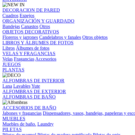
DECORACION DE PARED
Cuadros
Espejos
ORGANIZACIÓN Y GUARDADO
Bandejas
Canastos
Otros
OBJETOS DECORATIVOS
Floreros y jarrones
Candelabros y fanales
Otros objetos
LIBROS Y ÁLBUMES DE FOTOS
Libros
Álbumes de fotos
VELAS Y FRAGANCIAS
Velas
Fragancias
Accesorios
JUEGOS
PLANTAS
ALFOMBRAS DE INTERIOR
Lana
Lavables
Yute
ALFOMBRAS DE EXTERIOR
ALFOMBRAS DE BAÑO
ACCESORIOS DE BAÑO
Jabones y fragancias
Dispensadores, vasos, bandejas, papeleras y esco
MUEBLES
Muebles de baño.
Laundry
PILETAS
Piletas de marmol
Piletas de madera petrificada
Piletas de onix