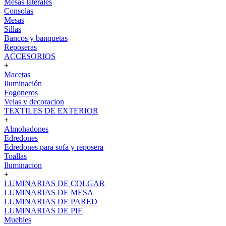
Mesas laterales
Consolas
Mesas
Sillas
Bancos y banquetas
Reposeras
ACCESORIOS
+
Macetas
Iluminación
Fogoneros
Velas y decoracion
TEXTILES DE EXTERIOR
+
Almohadones
Edredones
Edredones para sofa y reposera
Toallas
Iluminacion
+
LUMINARIAS DE COLGAR
LUMINARIAS DE MESA
LUMINARIAS DE PARED
LUMINARIAS DE PIE
Muebles