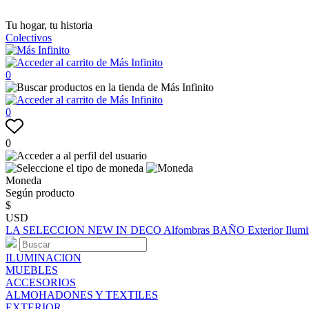
Tu hogar, tu historia
Colectivos
0
0
0
Moneda
Según producto
$
USD
LA SELECCION
NEW IN
DECO
Alfombras
BAÑO
Exterior
Ilum
ILUMINACION
MUEBLES
ACCESORIOS
ALMOHADONES Y TEXTILES
EXTERIOR