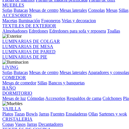
MUEBLES
Sofas
Butacas
Mesas de centro
Mesas laterales
Consolas
Mesas
Sillas
ACCESORIOS
Macetas
Iluminación
Fogoneros
Velas y decoracion
TEXTILES DE EXTERIOR
Almohadones
Edredones
Edredones para sofa y reposera
Toallas
LUMINARIAS DE COLGAR
LUMINARIAS DE MESA
LUMINARIAS DE PARED
LUMINARIAS DE PIE
LIVING
Sofas
Butacas
Mesas de centro
Mesas laterales
Aparadores y consolas
COMEDOR
Mesas de comedor
Sillas
Bancos y banquetas
BAÑO
DORMITORIO
Mesas de luz
Cómodas
Accesorios
Respaldos de cama
Colchones
Pla
VAJILLA
Platos
Tazas
Bowls
Jarras
Fuentes
Ensaladeras
Ollas
Sartenes y wok
CRISTALERIA
Copas
Vasos
Jarras
Decantadores