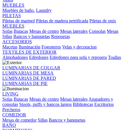
MUEBLES
Muebles de baño.
Laundry
PILETAS
Piletas de marmol
Piletas de madera petrificada
Piletas de onix
MUEBLES
Sofas
Butacas
Mesas de centro
Mesas laterales
Consolas
Mesas
Sillas
Bancos y banquetas
Reposeras
ACCESORIOS
Macetas
Iluminación
Fogoneros
Velas y decoracion
TEXTILES DE EXTERIOR
Almohadones
Edredones
Edredones para sofa y reposera
Toallas
LUMINARIAS DE COLGAR
LUMINARIAS DE MESA
LUMINARIAS DE PARED
LUMINARIAS DE PIE
LIVING
Sofas
Butacas
Mesas de centro
Mesas laterales
Aparadores y
consolas
Stools, puffs y bancos largos
Bibliotecas
Escritorios
Percheros
COMEDOR
Mesas de comedor
Sillas
Bancos y banquetas
BAÑO