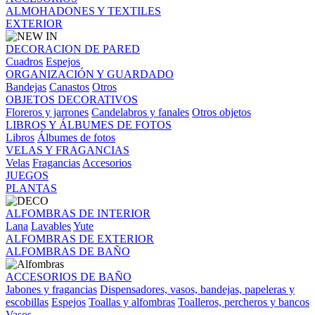
ALMOHADONES Y TEXTILES
EXTERIOR
DECORACION DE PARED
Cuadros
Espejos
ORGANIZACIÓN Y GUARDADO
Bandejas
Canastos
Otros
OBJETOS DECORATIVOS
Floreros y jarrones
Candelabros y fanales
Otros objetos
LIBROS Y ÁLBUMES DE FOTOS
Libros
Álbumes de fotos
VELAS Y FRAGANCIAS
Velas
Fragancias
Accesorios
JUEGOS
PLANTAS
ALFOMBRAS DE INTERIOR
Lana
Lavables
Yute
ALFOMBRAS DE EXTERIOR
ALFOMBRAS DE BAÑO
ACCESORIOS DE BAÑO
Jabones y fragancias
Dispensadores, vasos, bandejas, papeleras y
escobillas
Espejos
Toallas y alfombras
Toalleros, percheros y bancos
Vasos