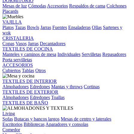
DORMITORIO
Mesas de luz
Cómodas
Accesorios
Respaldos de cama
Colchones
Placards
VAJILLA
Platos
Tazas
Bowls
Jarras
Fuentes
Ensaladeras
Ollas
Sartenes y
wok
CRISTALERIA
Copas
Vasos
Jarras
Decantadores
TEXTILES DE COCINA
Manteles y caminos de mesa
Individuales
Servilletas
Repasadores
Porta servilletas
ACCESORIOS
Cubiertos
Tablas
Otros
TEXTILES DE INTERIOR
Almohadones
Edredones
Mantas y throws
Cortinas
TEXTILES DE EXTERIOR
Almohadones
Edredones
Toallas
TEXTILES DE BAÑO
Living
Sofas
Butacas y bancos largos
Mesas de centro y laterales
Escritorios
Bibliotecas
Aparadores y consolas
Comedor