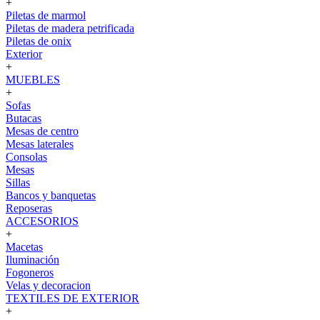
+
Piletas de marmol
Piletas de madera petrificada
Piletas de onix
Exterior
+
MUEBLES
+
Sofas
Butacas
Mesas de centro
Mesas laterales
Consolas
Mesas
Sillas
Bancos y banquetas
Reposeras
ACCESORIOS
+
Macetas
Iluminación
Fogoneros
Velas y decoracion
TEXTILES DE EXTERIOR
+