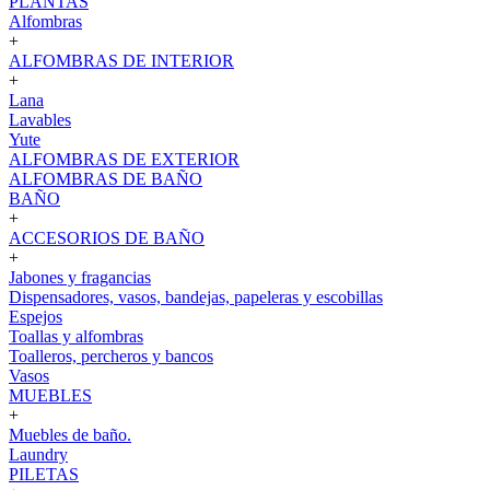
PLANTAS
Alfombras
+
ALFOMBRAS DE INTERIOR
+
Lana
Lavables
Yute
ALFOMBRAS DE EXTERIOR
ALFOMBRAS DE BAÑO
BAÑO
+
ACCESORIOS DE BAÑO
+
Jabones y fragancias
Dispensadores, vasos, bandejas, papeleras y escobillas
Espejos
Toallas y alfombras
Toalleros, percheros y bancos
Vasos
MUEBLES
+
Muebles de baño.
Laundry
PILETAS