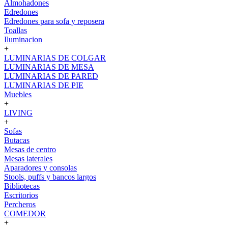
Almohadones
Edredones
Edredones para sofa y reposera
Toallas
Iluminacion
+
LUMINARIAS DE COLGAR
LUMINARIAS DE MESA
LUMINARIAS DE PARED
LUMINARIAS DE PIE
Muebles
+
LIVING
+
Sofas
Butacas
Mesas de centro
Mesas laterales
Aparadores y consolas
Stools, puffs y bancos largos
Bibliotecas
Escritorios
Percheros
COMEDOR
+