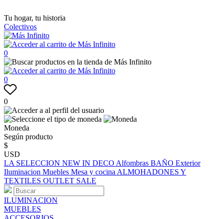
Tu hogar, tu historia
Colectivos
0
0
0
Moneda
Según producto
$
USD
LA SELECCION
NEW IN
DECO
Alfombras
BAÑO
Exterior
Iluminacion
Muebles
Mesa y cocina
ALMOHADONES Y
TEXTILES
OUTLET
SALE
ILUMINACION
MUEBLES
ACCESORIOS