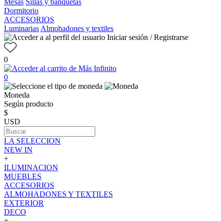
Mesas
Sillas y banquetas
Dormitorio
ACCESORIOS
Luminarias
Almohadones y textiles
Iniciar sesión / Registrarse
0
0
Moneda
Según producto
$
USD
LA SELECCION
NEW IN
+
ILUMINACION
MUEBLES
ACCESORIOS
ALMOHADONES Y TEXTILES
EXTERIOR
DECO
+