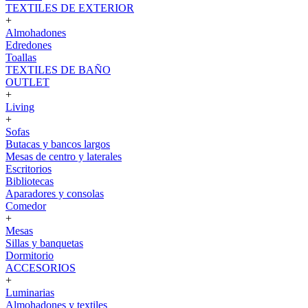
TEXTILES DE EXTERIOR
+
Almohadones
Edredones
Toallas
TEXTILES DE BAÑO
OUTLET
+
Living
+
Sofas
Butacas y bancos largos
Mesas de centro y laterales
Escritorios
Bibliotecas
Aparadores y consolas
Comedor
+
Mesas
Sillas y banquetas
Dormitorio
ACCESORIOS
+
Luminarias
Almohadones y textiles