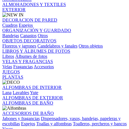
ALMOHADONES Y TEXTILES
EXTERIOR
DECORACION DE PARED
Cuadros
Espejos
ORGANIZACIÓN Y GUARDADO
Bandejas
Canastos
Otros
OBJETOS DECORATIVOS
Floreros y jarrones
Candelabros y fanales
Otros objetos
LIBROS Y ÁLBUMES DE FOTOS
Libros
Álbumes de fotos
VELAS Y FRAGANCIAS
Velas
Fragancias
Accesorios
JUEGOS
PLANTAS
ALFOMBRAS DE INTERIOR
Lana
Lavables
Yute
ALFOMBRAS DE EXTERIOR
ALFOMBRAS DE BAÑO
ACCESORIOS DE BAÑO
Jabones y fragancias
Dispensadores, vasos, bandejas, papeleras y
escobillas
Espejos
Toallas y alfombras
Toalleros, percheros y bancos
Vasos