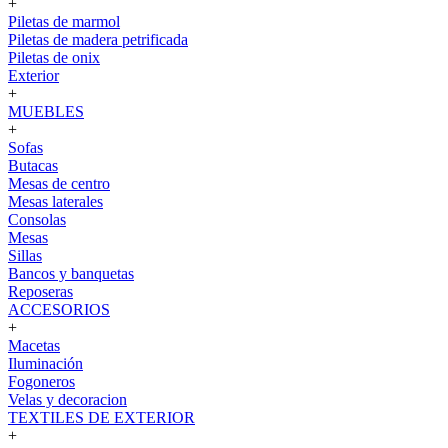
+
Piletas de marmol
Piletas de madera petrificada
Piletas de onix
Exterior
+
MUEBLES
+
Sofas
Butacas
Mesas de centro
Mesas laterales
Consolas
Mesas
Sillas
Bancos y banquetas
Reposeras
ACCESORIOS
+
Macetas
Iluminación
Fogoneros
Velas y decoracion
TEXTILES DE EXTERIOR
+