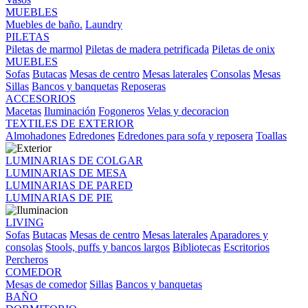
MUEBLES
Muebles de baño.
Laundry
PILETAS
Piletas de marmol
Piletas de madera petrificada
Piletas de onix
MUEBLES
Sofas
Butacas
Mesas de centro
Mesas laterales
Consolas
Mesas
Sillas
Bancos y banquetas
Reposeras
ACCESORIOS
Macetas
Iluminación
Fogoneros
Velas y decoracion
TEXTILES DE EXTERIOR
Almohadones
Edredones
Edredones para sofa y reposera
Toallas
LUMINARIAS DE COLGAR
LUMINARIAS DE MESA
LUMINARIAS DE PARED
LUMINARIAS DE PIE
LIVING
Sofas
Butacas
Mesas de centro
Mesas laterales
Aparadores y
consolas
Stools, puffs y bancos largos
Bibliotecas
Escritorios
Percheros
COMEDOR
Mesas de comedor
Sillas
Bancos y banquetas
BAÑO