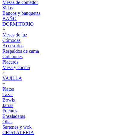
Mesas de comedor
Sillas
Bancos y banquetas
BAÑO
DORMITORIO
+
Mesas de luz
Cómodas
Accesorios
Respaldos de cama
Colchones
Placards
Mesa y cocina
+
VAJILLA
+
Platos
Tazas
Bowls
Jarras
Fuentes
Ensaladeras
Ollas
Sartenes y wok
CRISTALERIA