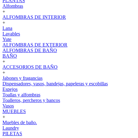
PLANTAS
Alfombras
+
ALFOMBRAS DE INTERIOR
+
Lana
Lavables
Yute
ALFOMBRAS DE EXTERIOR
ALFOMBRAS DE BAÑO
BAÑO
+
ACCESORIOS DE BAÑO
+
Jabones y fragancias
Dispensadores, vasos, bandejas, papeleras y escobillas
Espejos
Toallas y alfombras
Toalleros, percheros y bancos
Vasos
MUEBLES
+
Muebles de baño.
Laundry
PILETAS