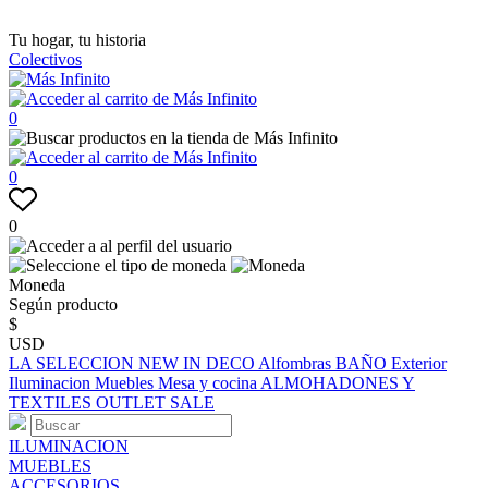
Tu hogar, tu historia
Colectivos
0
0
0
Moneda
Según producto
$
USD
LA SELECCION
NEW IN
DECO
Alfombras
BAÑO
Exterior
Iluminacion
Muebles
Mesa y cocina
ALMOHADONES Y
TEXTILES
OUTLET
SALE
ILUMINACION
MUEBLES
ACCESORIOS