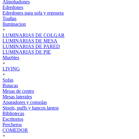
Almohadones
Edredones
Edredones para sofa y reposera
Toallas
Iluminacion
+
LUMINARIAS DE COLGAR
LUMINARIAS DE MESA
LUMINARIAS DE PARED
LUMINARIAS DE PIE
Muebles
+
LIVING
+
Sofas
Butacas
Mesas de centro
Mesas laterales
Aparadores y consolas
Stools, puffs y bancos largos
Bibliotecas
Escritorios
Percheros
COMEDOR
+