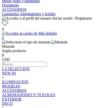
Mesas
Sillas y banquetas
Dormitorio
ACCESORIOS
Luminarias
Almohadones y textiles
Iniciar sesión / Registrarse
0
0
Moneda
Según producto
$
USD
LA SELECCION
NEW IN
+
ILUMINACION
MUEBLES
ACCESORIOS
ALMOHADONES Y TEXTILES
EXTERIOR
DECO
+