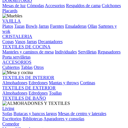
DORMITORIO
Mesas de luz
Cómodas
Accesorios
Respaldos de cama
Colchones
Placards
VAJILLA
Platos
Tazas
Bowls
Jarras
Fuentes
Ensaladeras
Ollas
Sartenes y
wok
CRISTALERIA
Copas
Vasos
Jarras
Decantadores
TEXTILES DE COCINA
Manteles y caminos de mesa
Individuales
Servilletas
Repasadores
Porta servilletas
ACCESORIOS
Cubiertos
Tablas
Otros
TEXTILES DE INTERIOR
Almohadones
Edredones
Mantas y throws
Cortinas
TEXTILES DE EXTERIOR
Almohadones
Edredones
Toallas
TEXTILES DE BAÑO
Living
Sofas
Butacas y bancos largos
Mesas de centro y laterales
Escritorios
Bibliotecas
Aparadores y consolas
Comedor