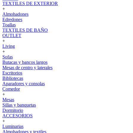
TEXTILES DE EXTERIOR
+
Almohadones
Edredones
Toallas
TEXTILES DE BAÑO
OUTLET
+
Living
+
Sofas
Butacas y bancos largos
Mesas de centro y laterales
Escritorios
Bibliotecas
Aparadores y consolas
Comedor
+
Mesas
Sillas y banquetas
Dormitorio
ACCESORIOS
+
Luminarias
Almohadones y textiles