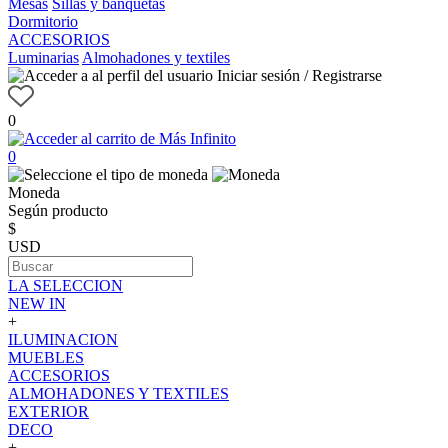
Mesas
Sillas y banquetas
Dormitorio
ACCESORIOS
Luminarias
Almohadones y textiles
Iniciar sesión / Registrarse
0
0
Moneda
Según producto
$
USD
LA SELECCION
NEW IN
+
ILUMINACION
MUEBLES
ACCESORIOS
ALMOHADONES Y TEXTILES
EXTERIOR
DECO
+