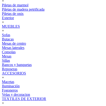
+
Piletas de marmol
Piletas de madera petrificada
Piletas de onix
Exterior
+
MUEBLES
+
Sofas
Butacas
Mesas de centro
Mesas laterales
Consolas
Mesas
Sillas
Bancos y banquetas
Reposeras
ACCESORIOS
+
Macetas
Iluminación
Fogoneros
Velas y decoracion
TEXTILES DE EXTERIOR
+