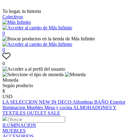
Tu hogar, tu historia
Colectivos
0
0
0
Moneda
Según producto
$
USD
LA SELECCION
NEW IN
DECO
Alfombras
BAÑO
Exterior
Iluminacion
Muebles
Mesa y cocina
ALMOHADONES Y
TEXTILES
OUTLET
SALE
ILUMINACION
MUEBLES
ACCESORIOS