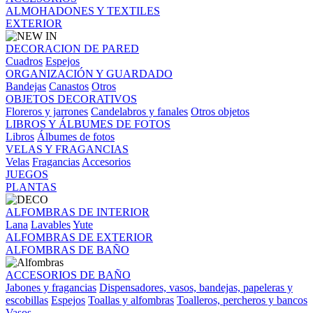
ALMOHADONES Y TEXTILES
EXTERIOR
DECORACION DE PARED
Cuadros
Espejos
ORGANIZACIÓN Y GUARDADO
Bandejas
Canastos
Otros
OBJETOS DECORATIVOS
Floreros y jarrones
Candelabros y fanales
Otros objetos
LIBROS Y ÁLBUMES DE FOTOS
Libros
Álbumes de fotos
VELAS Y FRAGANCIAS
Velas
Fragancias
Accesorios
JUEGOS
PLANTAS
ALFOMBRAS DE INTERIOR
Lana
Lavables
Yute
ALFOMBRAS DE EXTERIOR
ALFOMBRAS DE BAÑO
ACCESORIOS DE BAÑO
Jabones y fragancias
Dispensadores, vasos, bandejas, papeleras y
escobillas
Espejos
Toallas y alfombras
Toalleros, percheros y bancos
Vasos