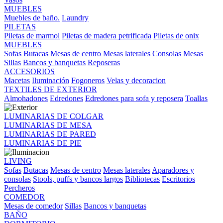
MUEBLES
Muebles de baño.
Laundry
PILETAS
Piletas de marmol
Piletas de madera petrificada
Piletas de onix
MUEBLES
Sofas
Butacas
Mesas de centro
Mesas laterales
Consolas
Mesas
Sillas
Bancos y banquetas
Reposeras
ACCESORIOS
Macetas
Iluminación
Fogoneros
Velas y decoracion
TEXTILES DE EXTERIOR
Almohadones
Edredones
Edredones para sofa y reposera
Toallas
LUMINARIAS DE COLGAR
LUMINARIAS DE MESA
LUMINARIAS DE PARED
LUMINARIAS DE PIE
LIVING
Sofas
Butacas
Mesas de centro
Mesas laterales
Aparadores y
consolas
Stools, puffs y bancos largos
Bibliotecas
Escritorios
Percheros
COMEDOR
Mesas de comedor
Sillas
Bancos y banquetas
BAÑO