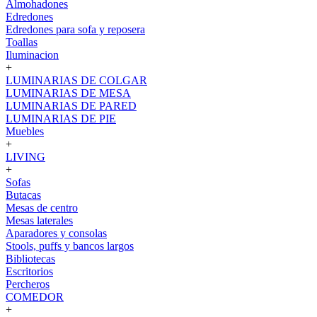
Almohadones
Edredones
Edredones para sofa y reposera
Toallas
Iluminacion
+
LUMINARIAS DE COLGAR
LUMINARIAS DE MESA
LUMINARIAS DE PARED
LUMINARIAS DE PIE
Muebles
+
LIVING
+
Sofas
Butacas
Mesas de centro
Mesas laterales
Aparadores y consolas
Stools, puffs y bancos largos
Bibliotecas
Escritorios
Percheros
COMEDOR
+