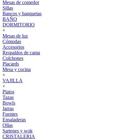
Mesas de comedor
Sillas
Bancos y banquetas
BAÑO
DORMITORIO
+
Mesas de luz
Cómodas
Accesorios
Respaldos de cama
Colchones
Placards
Mesa y cocina
+
VAJILLA
+
Platos
Tazas
Bowls
Jarras
Fuentes
Ensaladeras
Ollas
Sartenes y wok
CRISTALERIA