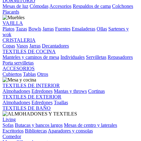
DORMITORIO
Mesas de luz
Cómodas
Accesorios
Respaldos de cama
Colchones
Placards
VAJILLA
Platos
Tazas
Bowls
Jarras
Fuentes
Ensaladeras
Ollas
Sartenes y
wok
CRISTALERIA
Copas
Vasos
Jarras
Decantadores
TEXTILES DE COCINA
Manteles y caminos de mesa
Individuales
Servilletas
Repasadores
Porta servilletas
ACCESORIOS
Cubiertos
Tablas
Otros
TEXTILES DE INTERIOR
Almohadones
Edredones
Mantas y throws
Cortinas
TEXTILES DE EXTERIOR
Almohadones
Edredones
Toallas
TEXTILES DE BAÑO
Living
Sofas
Butacas y bancos largos
Mesas de centro y laterales
Escritorios
Bibliotecas
Aparadores y consolas
Comedor