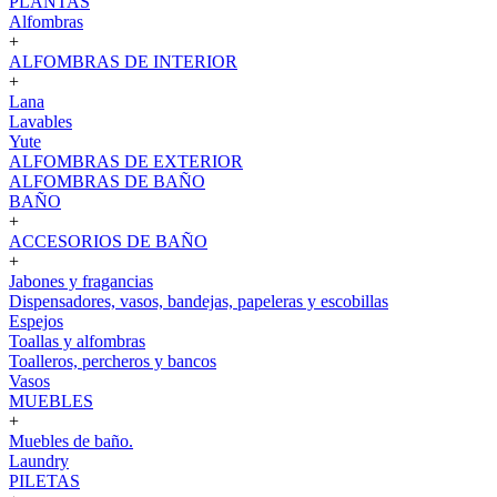
PLANTAS
Alfombras
+
ALFOMBRAS DE INTERIOR
+
Lana
Lavables
Yute
ALFOMBRAS DE EXTERIOR
ALFOMBRAS DE BAÑO
BAÑO
+
ACCESORIOS DE BAÑO
+
Jabones y fragancias
Dispensadores, vasos, bandejas, papeleras y escobillas
Espejos
Toallas y alfombras
Toalleros, percheros y bancos
Vasos
MUEBLES
+
Muebles de baño.
Laundry
PILETAS