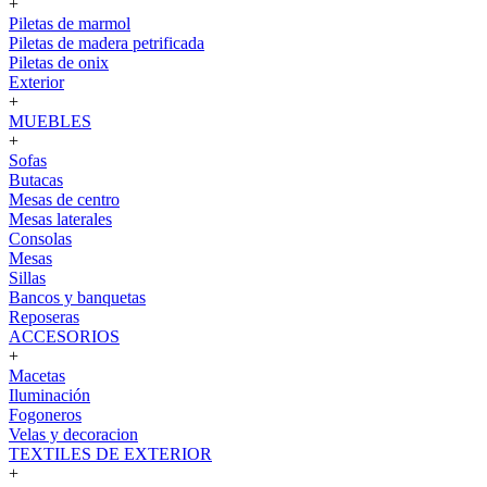
+
Piletas de marmol
Piletas de madera petrificada
Piletas de onix
Exterior
+
MUEBLES
+
Sofas
Butacas
Mesas de centro
Mesas laterales
Consolas
Mesas
Sillas
Bancos y banquetas
Reposeras
ACCESORIOS
+
Macetas
Iluminación
Fogoneros
Velas y decoracion
TEXTILES DE EXTERIOR
+