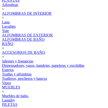
PLANTAS
Alfombras
+
ALFOMBRAS DE INTERIOR
+
Lana
Lavables
Yute
ALFOMBRAS DE EXTERIOR
ALFOMBRAS DE BAÑO
BAÑO
+
ACCESORIOS DE BAÑO
+
Jabones y fragancias
Dispensadores, vasos, bandejas, papeleras y escobillas
Espejos
Toallas y alfombras
Toalleros, percheros y bancos
Vasos
MUEBLES
+
Muebles de baño.
Laundry
PILETAS