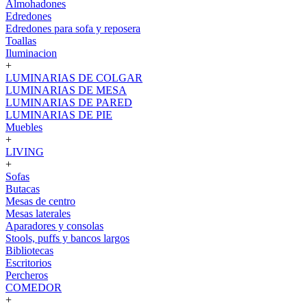
Almohadones
Edredones
Edredones para sofa y reposera
Toallas
Iluminacion
+
LUMINARIAS DE COLGAR
LUMINARIAS DE MESA
LUMINARIAS DE PARED
LUMINARIAS DE PIE
Muebles
+
LIVING
+
Sofas
Butacas
Mesas de centro
Mesas laterales
Aparadores y consolas
Stools, puffs y bancos largos
Bibliotecas
Escritorios
Percheros
COMEDOR
+