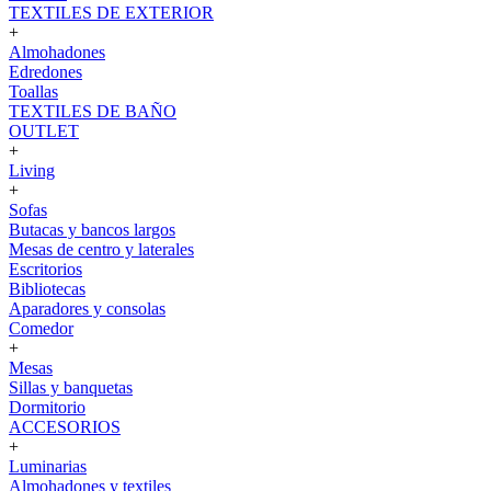
TEXTILES DE EXTERIOR
+
Almohadones
Edredones
Toallas
TEXTILES DE BAÑO
OUTLET
+
Living
+
Sofas
Butacas y bancos largos
Mesas de centro y laterales
Escritorios
Bibliotecas
Aparadores y consolas
Comedor
+
Mesas
Sillas y banquetas
Dormitorio
ACCESORIOS
+
Luminarias
Almohadones y textiles