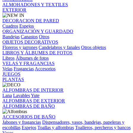
ALMOHADONES Y TEXTILES
EXTERIOR
DECORACION DE PARED
Cuadros
Espejos
ORGANIZACIÓN Y GUARDADO
Bandejas
Canastos
Otros
OBJETOS DECORATIVOS
Floreros y jarrones
Candelabros y fanales
Otros objetos
LIBROS Y ÁLBUMES DE FOTOS
Libros
Álbumes de fotos
VELAS Y FRAGANCIAS
Velas
Fragancias
Accesorios
JUEGOS
PLANTAS
ALFOMBRAS DE INTERIOR
Lana
Lavables
Yute
ALFOMBRAS DE EXTERIOR
ALFOMBRAS DE BAÑO
ACCESORIOS DE BAÑO
Jabones y fragancias
Dispensadores, vasos, bandejas, papeleras y
escobillas
Espejos
Toallas y alfombras
Toalleros, percheros y bancos
Vasos