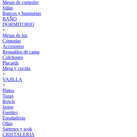
Mesas de comedor
Sillas
Bancos y banquetas
BAÑO
DORMITORIO
+
Mesas de luz
Cómodas
Accesorios
Respaldos de cama
Colchones
Placards
Mesa y cocina
+
VAJILLA
+
Platos
Tazas
Bowls
Jarras
Fuentes
Ensaladeras
Ollas
Sartenes y wok
CRISTALERIA