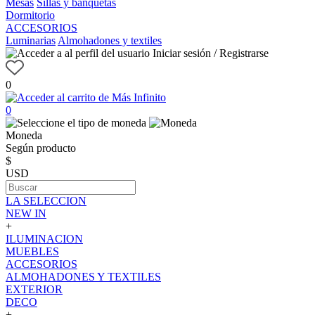
Mesas
Sillas y banquetas
Dormitorio
ACCESORIOS
Luminarias
Almohadones y textiles
Iniciar sesión / Registrarse
0
0
Moneda
Según producto
$
USD
LA SELECCION
NEW IN
+
ILUMINACION
MUEBLES
ACCESORIOS
ALMOHADONES Y TEXTILES
EXTERIOR
DECO
+