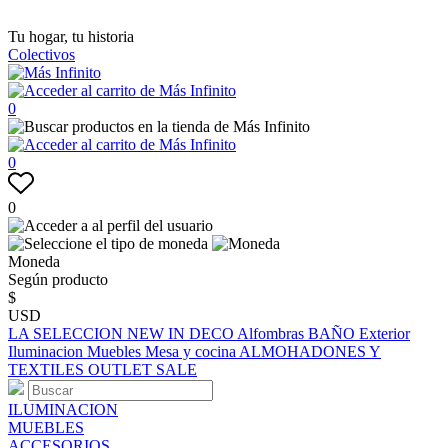
Tu hogar, tu historia
Colectivos
0
0
0
Moneda
Según producto
$
USD
LA SELECCION
NEW IN
DECO
Alfombras
BAÑO
Exterior
Iluminacion
Muebles
Mesa y cocina
ALMOHADONES Y
TEXTILES
OUTLET
SALE
ILUMINACION
MUEBLES
ACCESORIOS