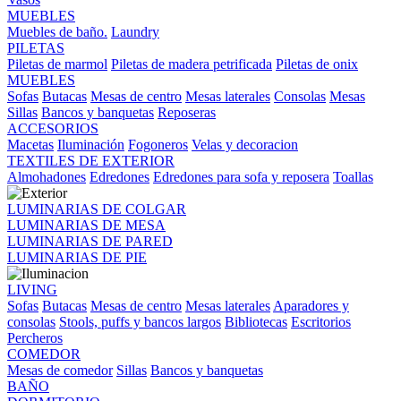
MUEBLES
Muebles de baño.
Laundry
PILETAS
Piletas de marmol
Piletas de madera petrificada
Piletas de onix
MUEBLES
Sofas
Butacas
Mesas de centro
Mesas laterales
Consolas
Mesas
Sillas
Bancos y banquetas
Reposeras
ACCESORIOS
Macetas
Iluminación
Fogoneros
Velas y decoracion
TEXTILES DE EXTERIOR
Almohadones
Edredones
Edredones para sofa y reposera
Toallas
LUMINARIAS DE COLGAR
LUMINARIAS DE MESA
LUMINARIAS DE PARED
LUMINARIAS DE PIE
LIVING
Sofas
Butacas
Mesas de centro
Mesas laterales
Aparadores y
consolas
Stools, puffs y bancos largos
Bibliotecas
Escritorios
Percheros
COMEDOR
Mesas de comedor
Sillas
Bancos y banquetas
BAÑO