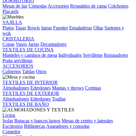
DORMITORIO
Mesas de luz
Cómodas
Accesorios
Respaldos de cama
Colchones
Placards
VAJILLA
Platos
Tazas
Bowls
Jarras
Fuentes
Ensaladeras
Ollas
Sartenes y
wok
CRISTALERIA
Copas
Vasos
Jarras
Decantadores
TEXTILES DE COCINA
Manteles y caminos de mesa
Individuales
Servilletas
Repasadores
Porta servilletas
ACCESORIOS
Cubiertos
Tablas
Otros
TEXTILES DE INTERIOR
Almohadones
Edredones
Mantas y throws
Cortinas
TEXTILES DE EXTERIOR
Almohadones
Edredones
Toallas
TEXTILES DE BAÑO
Living
Sofas
Butacas y bancos largos
Mesas de centro y laterales
Escritorios
Bibliotecas
Aparadores y consolas
Comedor