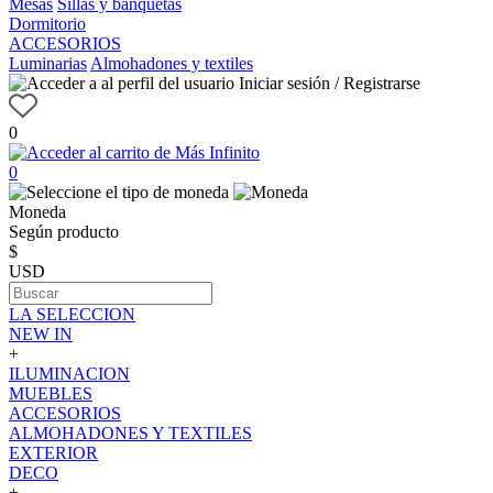
Mesas
Sillas y banquetas
Dormitorio
ACCESORIOS
Luminarias
Almohadones y textiles
Iniciar sesión / Registrarse
0
0
Moneda
Según producto
$
USD
LA SELECCION
NEW IN
+
ILUMINACION
MUEBLES
ACCESORIOS
ALMOHADONES Y TEXTILES
EXTERIOR
DECO
+