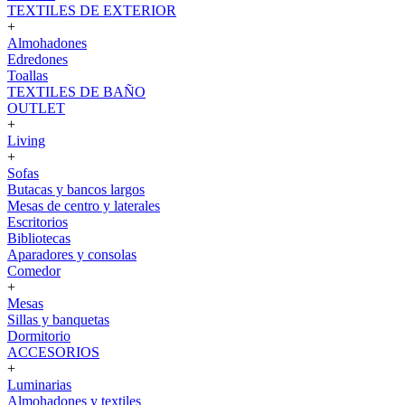
TEXTILES DE EXTERIOR
+
Almohadones
Edredones
Toallas
TEXTILES DE BAÑO
OUTLET
+
Living
+
Sofas
Butacas y bancos largos
Mesas de centro y laterales
Escritorios
Bibliotecas
Aparadores y consolas
Comedor
+
Mesas
Sillas y banquetas
Dormitorio
ACCESORIOS
+
Luminarias
Almohadones y textiles