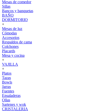
Mesas de comedor
Sillas
Bancos y banquetas
BAÑO
DORMITORIO
+
Mesas de luz
Cómodas
Accesorios
Respaldos de cama
Colchones
Placards
Mesa y cocina
+
VAJILLA
+
Platos
Tazas
Bowls
Jarras
Fuentes
Ensaladeras
Ollas
Sartenes y wok
CRISTALERIA