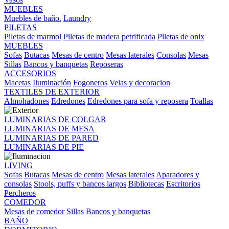
MUEBLES
Muebles de baño.
Laundry
PILETAS
Piletas de marmol
Piletas de madera petrificada
Piletas de onix
MUEBLES
Sofas
Butacas
Mesas de centro
Mesas laterales
Consolas
Mesas
Sillas
Bancos y banquetas
Reposeras
ACCESORIOS
Macetas
Iluminación
Fogoneros
Velas y decoracion
TEXTILES DE EXTERIOR
Almohadones
Edredones
Edredones para sofa y reposera
Toallas
LUMINARIAS DE COLGAR
LUMINARIAS DE MESA
LUMINARIAS DE PARED
LUMINARIAS DE PIE
LIVING
Sofas
Butacas
Mesas de centro
Mesas laterales
Aparadores y
consolas
Stools, puffs y bancos largos
Bibliotecas
Escritorios
Percheros
COMEDOR
Mesas de comedor
Sillas
Bancos y banquetas
BAÑO