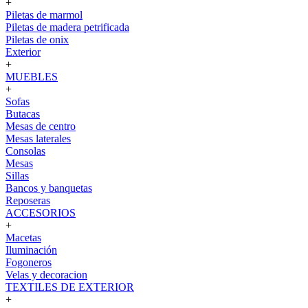
+
Piletas de marmol
Piletas de madera petrificada
Piletas de onix
Exterior
+
MUEBLES
+
Sofas
Butacas
Mesas de centro
Mesas laterales
Consolas
Mesas
Sillas
Bancos y banquetas
Reposeras
ACCESORIOS
+
Macetas
Iluminación
Fogoneros
Velas y decoracion
TEXTILES DE EXTERIOR
+