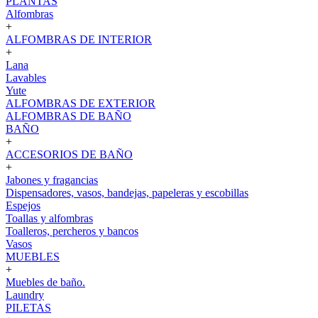
PLANTAS
Alfombras
+
ALFOMBRAS DE INTERIOR
+
Lana
Lavables
Yute
ALFOMBRAS DE EXTERIOR
ALFOMBRAS DE BAÑO
BAÑO
+
ACCESORIOS DE BAÑO
+
Jabones y fragancias
Dispensadores, vasos, bandejas, papeleras y escobillas
Espejos
Toallas y alfombras
Toalleros, percheros y bancos
Vasos
MUEBLES
+
Muebles de baño.
Laundry
PILETAS