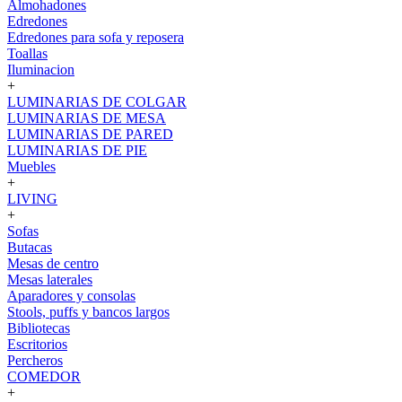
Almohadones
Edredones
Edredones para sofa y reposera
Toallas
Iluminacion
+
LUMINARIAS DE COLGAR
LUMINARIAS DE MESA
LUMINARIAS DE PARED
LUMINARIAS DE PIE
Muebles
+
LIVING
+
Sofas
Butacas
Mesas de centro
Mesas laterales
Aparadores y consolas
Stools, puffs y bancos largos
Bibliotecas
Escritorios
Percheros
COMEDOR
+