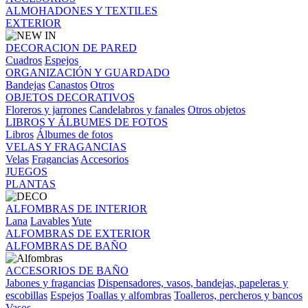
ALMOHADONES Y TEXTILES
EXTERIOR
DECORACION DE PARED
Cuadros
Espejos
ORGANIZACIÓN Y GUARDADO
Bandejas
Canastos
Otros
OBJETOS DECORATIVOS
Floreros y jarrones
Candelabros y fanales
Otros objetos
LIBROS Y ÁLBUMES DE FOTOS
Libros
Álbumes de fotos
VELAS Y FRAGANCIAS
Velas
Fragancias
Accesorios
JUEGOS
PLANTAS
ALFOMBRAS DE INTERIOR
Lana
Lavables
Yute
ALFOMBRAS DE EXTERIOR
ALFOMBRAS DE BAÑO
ACCESORIOS DE BAÑO
Jabones y fragancias
Dispensadores, vasos, bandejas, papeleras y
escobillas
Espejos
Toallas y alfombras
Toalleros, percheros y bancos
Vasos