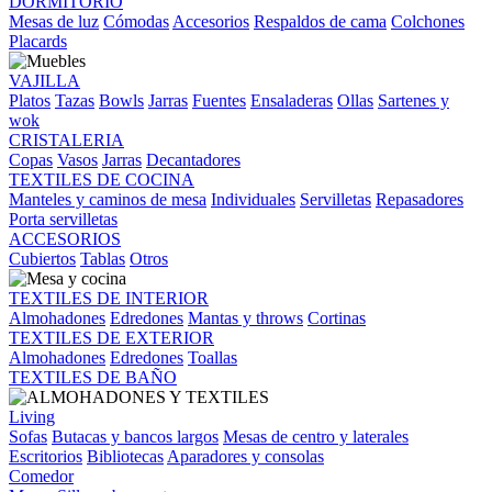
DORMITORIO
Mesas de luz
Cómodas
Accesorios
Respaldos de cama
Colchones
Placards
VAJILLA
Platos
Tazas
Bowls
Jarras
Fuentes
Ensaladeras
Ollas
Sartenes y
wok
CRISTALERIA
Copas
Vasos
Jarras
Decantadores
TEXTILES DE COCINA
Manteles y caminos de mesa
Individuales
Servilletas
Repasadores
Porta servilletas
ACCESORIOS
Cubiertos
Tablas
Otros
TEXTILES DE INTERIOR
Almohadones
Edredones
Mantas y throws
Cortinas
TEXTILES DE EXTERIOR
Almohadones
Edredones
Toallas
TEXTILES DE BAÑO
Living
Sofas
Butacas y bancos largos
Mesas de centro y laterales
Escritorios
Bibliotecas
Aparadores y consolas
Comedor