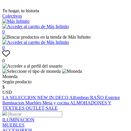
Tu hogar, tu historia
Colectivos
0
0
0
Moneda
Según producto
$
USD
LA SELECCION
NEW IN
DECO
Alfombras
BAÑO
Exterior
Iluminacion
Muebles
Mesa y cocina
ALMOHADONES Y
TEXTILES
OUTLET
SALE
ILUMINACION
MUEBLES
ACCESORIOS