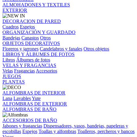
ALMOHADONES Y TEXTILES
EXTERIOR
DECORACION DE PARED
Cuadros
Espejos
ORGANIZACIÓN Y GUARDADO
Bandejas
Canastos
Otros
OBJETOS DECORATIVOS
Floreros y jarrones
Candelabros y fanales
Otros objetos
LIBROS Y ÁLBUMES DE FOTOS
Libros
Álbumes de fotos
VELAS Y FRAGANCIAS
Velas
Fragancias
Accesorios
JUEGOS
PLANTAS
ALFOMBRAS DE INTERIOR
Lana
Lavables
Yute
ALFOMBRAS DE EXTERIOR
ALFOMBRAS DE BAÑO
ACCESORIOS DE BAÑO
Jabones y fragancias
Dispensadores, vasos, bandejas, papeleras y
escobillas
Espejos
Toallas y alfombras
Toalleros, percheros y bancos
Vasos