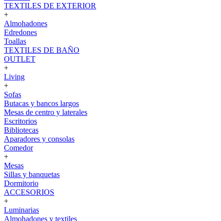
TEXTILES DE EXTERIOR
+
Almohadones
Edredones
Toallas
TEXTILES DE BAÑO
OUTLET
+
Living
+
Sofas
Butacas y bancos largos
Mesas de centro y laterales
Escritorios
Bibliotecas
Aparadores y consolas
Comedor
+
Mesas
Sillas y banquetas
Dormitorio
ACCESORIOS
+
Luminarias
Almohadones y textiles