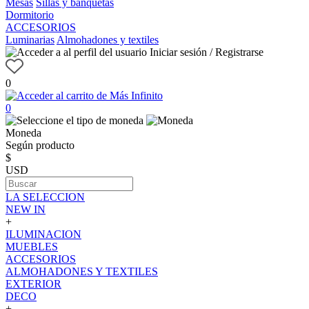
Mesas
Sillas y banquetas
Dormitorio
ACCESORIOS
Luminarias
Almohadones y textiles
Iniciar sesión / Registrarse
0
0
Moneda
Según producto
$
USD
LA SELECCION
NEW IN
+
ILUMINACION
MUEBLES
ACCESORIOS
ALMOHADONES Y TEXTILES
EXTERIOR
DECO
+