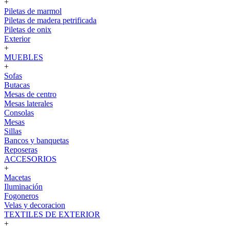
+
Piletas de marmol
Piletas de madera petrificada
Piletas de onix
Exterior
+
MUEBLES
+
Sofas
Butacas
Mesas de centro
Mesas laterales
Consolas
Mesas
Sillas
Bancos y banquetas
Reposeras
ACCESORIOS
+
Macetas
Iluminación
Fogoneros
Velas y decoracion
TEXTILES DE EXTERIOR
+