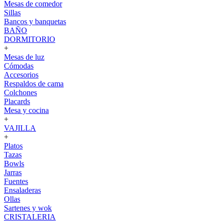
Mesas de comedor
Sillas
Bancos y banquetas
BAÑO
DORMITORIO
+
Mesas de luz
Cómodas
Accesorios
Respaldos de cama
Colchones
Placards
Mesa y cocina
+
VAJILLA
+
Platos
Tazas
Bowls
Jarras
Fuentes
Ensaladeras
Ollas
Sartenes y wok
CRISTALERIA