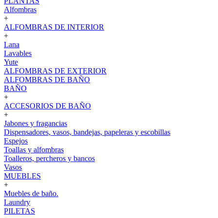
PLANTAS
Alfombras
+
ALFOMBRAS DE INTERIOR
+
Lana
Lavables
Yute
ALFOMBRAS DE EXTERIOR
ALFOMBRAS DE BAÑO
BAÑO
+
ACCESORIOS DE BAÑO
+
Jabones y fragancias
Dispensadores, vasos, bandejas, papeleras y escobillas
Espejos
Toallas y alfombras
Toalleros, percheros y bancos
Vasos
MUEBLES
+
Muebles de baño.
Laundry
PILETAS