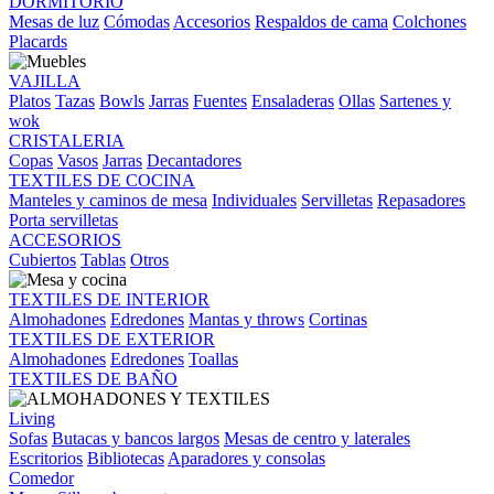
DORMITORIO
Mesas de luz
Cómodas
Accesorios
Respaldos de cama
Colchones
Placards
VAJILLA
Platos
Tazas
Bowls
Jarras
Fuentes
Ensaladeras
Ollas
Sartenes y
wok
CRISTALERIA
Copas
Vasos
Jarras
Decantadores
TEXTILES DE COCINA
Manteles y caminos de mesa
Individuales
Servilletas
Repasadores
Porta servilletas
ACCESORIOS
Cubiertos
Tablas
Otros
TEXTILES DE INTERIOR
Almohadones
Edredones
Mantas y throws
Cortinas
TEXTILES DE EXTERIOR
Almohadones
Edredones
Toallas
TEXTILES DE BAÑO
Living
Sofas
Butacas y bancos largos
Mesas de centro y laterales
Escritorios
Bibliotecas
Aparadores y consolas
Comedor