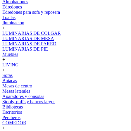
Almohadones
Edredones
Edredones para sofa y reposera
Toallas
Iluminacion
+
LUMINARIAS DE COLGAR
LUMINARIAS DE MESA
LUMINARIAS DE PARED
LUMINARIAS DE PIE
Muebles
+
LIVING
+
Sofas
Butacas
Mesas de centro
Mesas laterales
Aparadores y consolas
Stools, puffs y bancos largos
Bibliotecas
Escritorios
Percheros
COMEDOR
+