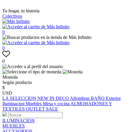
Tu hogar, tu historia
Colectivos
0
0
0
Moneda
Según producto
$
USD
LA SELECCION
NEW IN
DECO
Alfombras
BAÑO
Exterior
Iluminacion
Muebles
Mesa y cocina
ALMOHADONES Y
TEXTILES
OUTLET
SALE
ILUMINACION
MUEBLES
ACCESORIOS