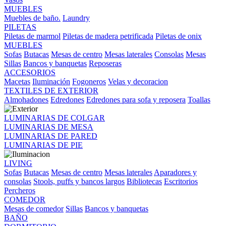
MUEBLES
Muebles de baño.
Laundry
PILETAS
Piletas de marmol
Piletas de madera petrificada
Piletas de onix
MUEBLES
Sofas
Butacas
Mesas de centro
Mesas laterales
Consolas
Mesas
Sillas
Bancos y banquetas
Reposeras
ACCESORIOS
Macetas
Iluminación
Fogoneros
Velas y decoracion
TEXTILES DE EXTERIOR
Almohadones
Edredones
Edredones para sofa y reposera
Toallas
LUMINARIAS DE COLGAR
LUMINARIAS DE MESA
LUMINARIAS DE PARED
LUMINARIAS DE PIE
LIVING
Sofas
Butacas
Mesas de centro
Mesas laterales
Aparadores y
consolas
Stools, puffs y bancos largos
Bibliotecas
Escritorios
Percheros
COMEDOR
Mesas de comedor
Sillas
Bancos y banquetas
BAÑO