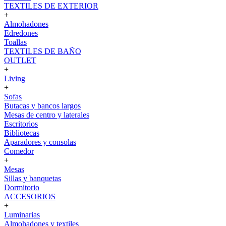
TEXTILES DE EXTERIOR
+
Almohadones
Edredones
Toallas
TEXTILES DE BAÑO
OUTLET
+
Living
+
Sofas
Butacas y bancos largos
Mesas de centro y laterales
Escritorios
Bibliotecas
Aparadores y consolas
Comedor
+
Mesas
Sillas y banquetas
Dormitorio
ACCESORIOS
+
Luminarias
Almohadones y textiles