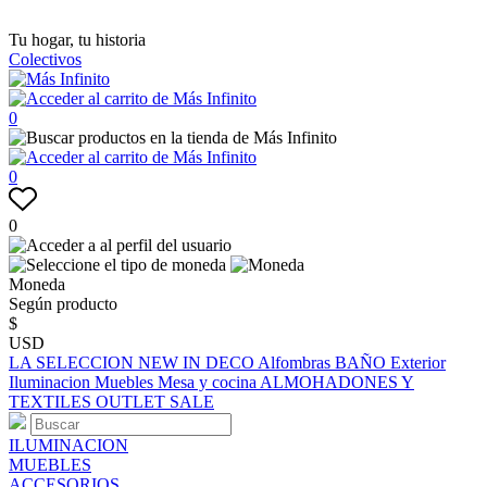
Tu hogar, tu historia
Colectivos
0
0
0
Moneda
Según producto
$
USD
LA SELECCION
NEW IN
DECO
Alfombras
BAÑO
Exterior
Iluminacion
Muebles
Mesa y cocina
ALMOHADONES Y
TEXTILES
OUTLET
SALE
ILUMINACION
MUEBLES
ACCESORIOS