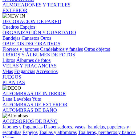
ALMOHADONES Y TEXTILES
EXTERIOR
DECORACION DE PARED
Cuadros
Espejos
ORGANIZACIÓN Y GUARDADO
Bandejas
Canastos
Otros
OBJETOS DECORATIVOS
Floreros y jarrones
Candelabros y fanales
Otros objetos
LIBROS Y ÁLBUMES DE FOTOS
Libros
Álbumes de fotos
VELAS Y FRAGANCIAS
Velas
Fragancias
Accesorios
JUEGOS
PLANTAS
ALFOMBRAS DE INTERIOR
Lana
Lavables
Yute
ALFOMBRAS DE EXTERIOR
ALFOMBRAS DE BAÑO
ACCESORIOS DE BAÑO
Jabones y fragancias
Dispensadores, vasos, bandejas, papeleras y
escobillas
Espejos
Toallas y alfombras
Toalleros, percheros y bancos
Vasos