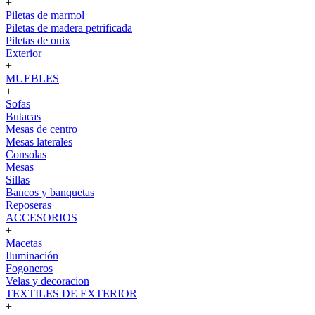
+
Piletas de marmol
Piletas de madera petrificada
Piletas de onix
Exterior
+
MUEBLES
+
Sofas
Butacas
Mesas de centro
Mesas laterales
Consolas
Mesas
Sillas
Bancos y banquetas
Reposeras
ACCESORIOS
+
Macetas
Iluminación
Fogoneros
Velas y decoracion
TEXTILES DE EXTERIOR
+