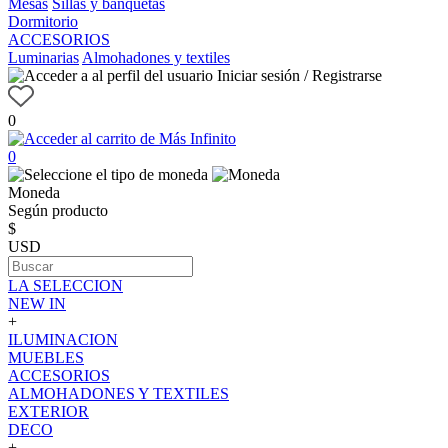
Mesas
Sillas y banquetas
Dormitorio
ACCESORIOS
Luminarias
Almohadones y textiles
Iniciar sesión / Registrarse
0
0
Moneda
Según producto
$
USD
LA SELECCION
NEW IN
+
ILUMINACION
MUEBLES
ACCESORIOS
ALMOHADONES Y TEXTILES
EXTERIOR
DECO
+