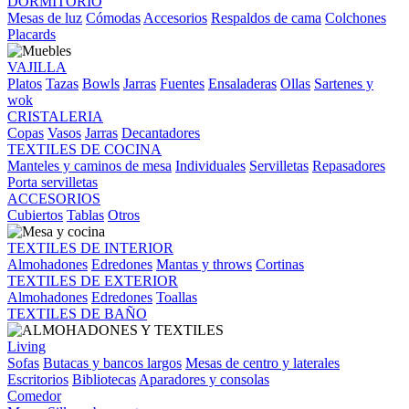
DORMITORIO
Mesas de luz
Cómodas
Accesorios
Respaldos de cama
Colchones
Placards
VAJILLA
Platos
Tazas
Bowls
Jarras
Fuentes
Ensaladeras
Ollas
Sartenes y
wok
CRISTALERIA
Copas
Vasos
Jarras
Decantadores
TEXTILES DE COCINA
Manteles y caminos de mesa
Individuales
Servilletas
Repasadores
Porta servilletas
ACCESORIOS
Cubiertos
Tablas
Otros
TEXTILES DE INTERIOR
Almohadones
Edredones
Mantas y throws
Cortinas
TEXTILES DE EXTERIOR
Almohadones
Edredones
Toallas
TEXTILES DE BAÑO
Living
Sofas
Butacas y bancos largos
Mesas de centro y laterales
Escritorios
Bibliotecas
Aparadores y consolas
Comedor