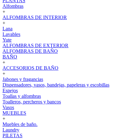
PLANTAS
Alfombras
+
ALFOMBRAS DE INTERIOR
+
Lana
Lavables
Yute
ALFOMBRAS DE EXTERIOR
ALFOMBRAS DE BAÑO
BAÑO
+
ACCESORIOS DE BAÑO
+
Jabones y fragancias
Dispensadores, vasos, bandejas, papeleras y escobillas
Espejos
Toallas y alfombras
Toalleros, percheros y bancos
Vasos
MUEBLES
+
Muebles de baño.
Laundry
PILETAS