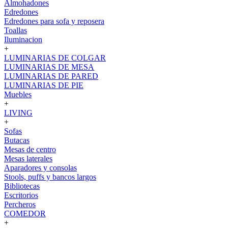
Almohadones
Edredones
Edredones para sofa y reposera
Toallas
Iluminacion
+
LUMINARIAS DE COLGAR
LUMINARIAS DE MESA
LUMINARIAS DE PARED
LUMINARIAS DE PIE
Muebles
+
LIVING
+
Sofas
Butacas
Mesas de centro
Mesas laterales
Aparadores y consolas
Stools, puffs y bancos largos
Bibliotecas
Escritorios
Percheros
COMEDOR
+