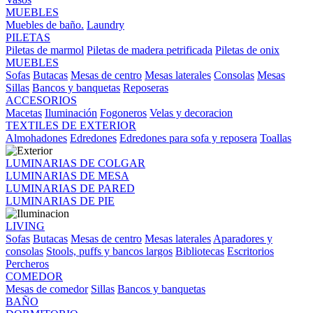
MUEBLES
Muebles de baño.
Laundry
PILETAS
Piletas de marmol
Piletas de madera petrificada
Piletas de onix
MUEBLES
Sofas
Butacas
Mesas de centro
Mesas laterales
Consolas
Mesas
Sillas
Bancos y banquetas
Reposeras
ACCESORIOS
Macetas
Iluminación
Fogoneros
Velas y decoracion
TEXTILES DE EXTERIOR
Almohadones
Edredones
Edredones para sofa y reposera
Toallas
LUMINARIAS DE COLGAR
LUMINARIAS DE MESA
LUMINARIAS DE PARED
LUMINARIAS DE PIE
LIVING
Sofas
Butacas
Mesas de centro
Mesas laterales
Aparadores y
consolas
Stools, puffs y bancos largos
Bibliotecas
Escritorios
Percheros
COMEDOR
Mesas de comedor
Sillas
Bancos y banquetas
BAÑO