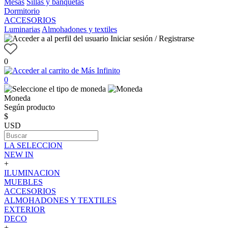
Mesas
Sillas y banquetas
Dormitorio
ACCESORIOS
Luminarias
Almohadones y textiles
Iniciar sesión / Registrarse
0
0
Moneda
Según producto
$
USD
LA SELECCION
NEW IN
+
ILUMINACION
MUEBLES
ACCESORIOS
ALMOHADONES Y TEXTILES
EXTERIOR
DECO
+