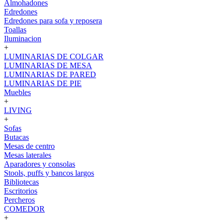
Almohadones
Edredones
Edredones para sofa y reposera
Toallas
Iluminacion
+
LUMINARIAS DE COLGAR
LUMINARIAS DE MESA
LUMINARIAS DE PARED
LUMINARIAS DE PIE
Muebles
+
LIVING
+
Sofas
Butacas
Mesas de centro
Mesas laterales
Aparadores y consolas
Stools, puffs y bancos largos
Bibliotecas
Escritorios
Percheros
COMEDOR
+