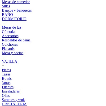
Mesas de comedor
Sillas
Bancos y banquetas
BAÑO
DORMITORIO
+
Mesas de luz
Cómodas
Accesorios
Respaldos de cama
Colchones
Placards
Mesa y cocina
+
VAJILLA
+
Platos
Tazas
Bowls
Jarras
Fuentes
Ensaladeras
Ollas
Sartenes y wok
CRISTALERIA