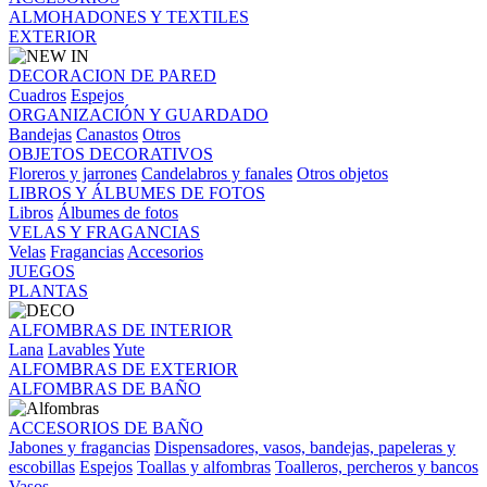
ALMOHADONES Y TEXTILES
EXTERIOR
DECORACION DE PARED
Cuadros
Espejos
ORGANIZACIÓN Y GUARDADO
Bandejas
Canastos
Otros
OBJETOS DECORATIVOS
Floreros y jarrones
Candelabros y fanales
Otros objetos
LIBROS Y ÁLBUMES DE FOTOS
Libros
Álbumes de fotos
VELAS Y FRAGANCIAS
Velas
Fragancias
Accesorios
JUEGOS
PLANTAS
ALFOMBRAS DE INTERIOR
Lana
Lavables
Yute
ALFOMBRAS DE EXTERIOR
ALFOMBRAS DE BAÑO
ACCESORIOS DE BAÑO
Jabones y fragancias
Dispensadores, vasos, bandejas, papeleras y
escobillas
Espejos
Toallas y alfombras
Toalleros, percheros y bancos
Vasos