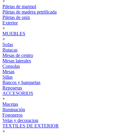
+
Piletas de marmol
Piletas de madera petrificada
Piletas de onix
Exterior
+
MUEBLES
+
Sofas
Butacas
Mesas de centro
Mesas laterales
Consolas
Mesas
Sillas
Bancos y banquetas
Reposeras
ACCESORIOS
+
Macetas
Iluminación
Fogoneros
Velas y decoracion
TEXTILES DE EXTERIOR
+