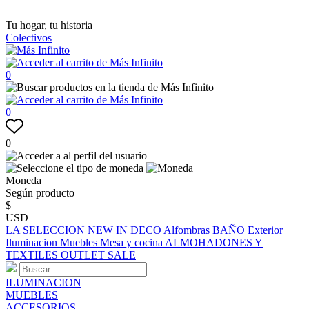
Tu hogar, tu historia
Colectivos
0
0
0
Moneda
Según producto
$
USD
LA SELECCION
NEW IN
DECO
Alfombras
BAÑO
Exterior
Iluminacion
Muebles
Mesa y cocina
ALMOHADONES Y
TEXTILES
OUTLET
SALE
ILUMINACION
MUEBLES
ACCESORIOS