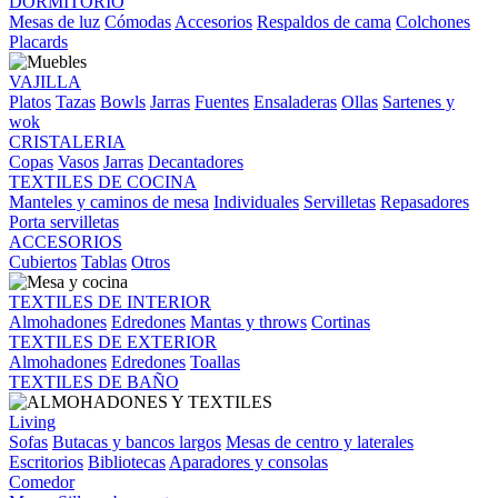
DORMITORIO
Mesas de luz
Cómodas
Accesorios
Respaldos de cama
Colchones
Placards
VAJILLA
Platos
Tazas
Bowls
Jarras
Fuentes
Ensaladeras
Ollas
Sartenes y
wok
CRISTALERIA
Copas
Vasos
Jarras
Decantadores
TEXTILES DE COCINA
Manteles y caminos de mesa
Individuales
Servilletas
Repasadores
Porta servilletas
ACCESORIOS
Cubiertos
Tablas
Otros
TEXTILES DE INTERIOR
Almohadones
Edredones
Mantas y throws
Cortinas
TEXTILES DE EXTERIOR
Almohadones
Edredones
Toallas
TEXTILES DE BAÑO
Living
Sofas
Butacas y bancos largos
Mesas de centro y laterales
Escritorios
Bibliotecas
Aparadores y consolas
Comedor