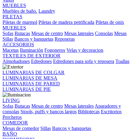
MUEBLES
Muebles de baño.
Laundry
PILETAS
Piletas de marmol
Piletas de madera petrificada
Piletas de onix
MUEBLES
Sofas
Butacas
Mesas de centro
Mesas laterales
Consolas
Mesas
Sillas
Bancos y banquetas
Reposeras
ACCESORIOS
Macetas
Iluminación
Fogoneros
Velas y decoracion
TEXTILES DE EXTERIOR
Almohadones
Edredones
Edredones para sofa y reposera
Toallas
LUMINARIAS DE COLGAR
LUMINARIAS DE MESA
LUMINARIAS DE PARED
LUMINARIAS DE PIE
LIVING
Sofas
Butacas
Mesas de centro
Mesas laterales
Aparadores y
consolas
Stools, puffs y bancos largos
Bibliotecas
Escritorios
Percheros
COMEDOR
Mesas de comedor
Sillas
Bancos y banquetas
BAÑO