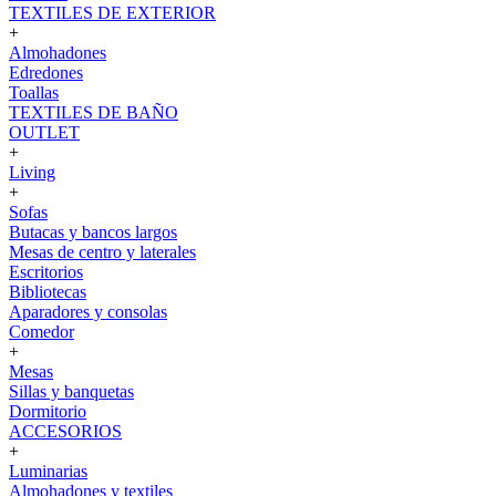
TEXTILES DE EXTERIOR
+
Almohadones
Edredones
Toallas
TEXTILES DE BAÑO
OUTLET
+
Living
+
Sofas
Butacas y bancos largos
Mesas de centro y laterales
Escritorios
Bibliotecas
Aparadores y consolas
Comedor
+
Mesas
Sillas y banquetas
Dormitorio
ACCESORIOS
+
Luminarias
Almohadones y textiles