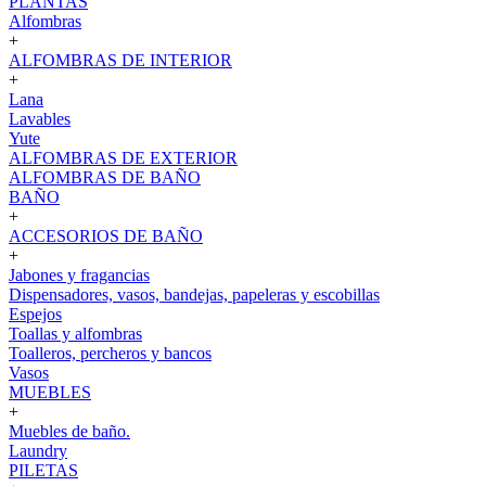
PLANTAS
Alfombras
+
ALFOMBRAS DE INTERIOR
+
Lana
Lavables
Yute
ALFOMBRAS DE EXTERIOR
ALFOMBRAS DE BAÑO
BAÑO
+
ACCESORIOS DE BAÑO
+
Jabones y fragancias
Dispensadores, vasos, bandejas, papeleras y escobillas
Espejos
Toallas y alfombras
Toalleros, percheros y bancos
Vasos
MUEBLES
+
Muebles de baño.
Laundry
PILETAS