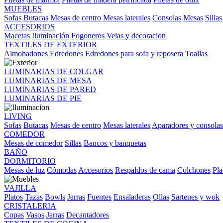
MUEBLES
Sofas
Butacas
Mesas de centro
Mesas laterales
Consolas
Mesas
Sillas
ACCESORIOS
Macetas
Iluminación
Fogoneros
Velas y decoracion
TEXTILES DE EXTERIOR
Almohadones
Edredones
Edredones para sofa y reposera
Toallas
LUMINARIAS DE COLGAR
LUMINARIAS DE MESA
LUMINARIAS DE PARED
LUMINARIAS DE PIE
LIVING
Sofas
Butacas
Mesas de centro
Mesas laterales
Aparadores y consolas
COMEDOR
Mesas de comedor
Sillas
Bancos y banquetas
BAÑO
DORMITORIO
Mesas de luz
Cómodas
Accesorios
Respaldos de cama
Colchones
Pla
VAJILLA
Platos
Tazas
Bowls
Jarras
Fuentes
Ensaladeras
Ollas
Sartenes y wok
CRISTALERIA
Copas
Vasos
Jarras
Decantadores