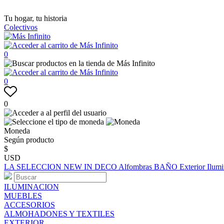
Tu hogar, tu historia
Colectivos
0
0
0
Moneda
Según producto
$
USD
LA SELECCION
NEW IN
DECO
Alfombras
BAÑO
Exterior
Ilum
ILUMINACION
MUEBLES
ACCESORIOS
ALMOHADONES Y TEXTILES
EXTERIOR