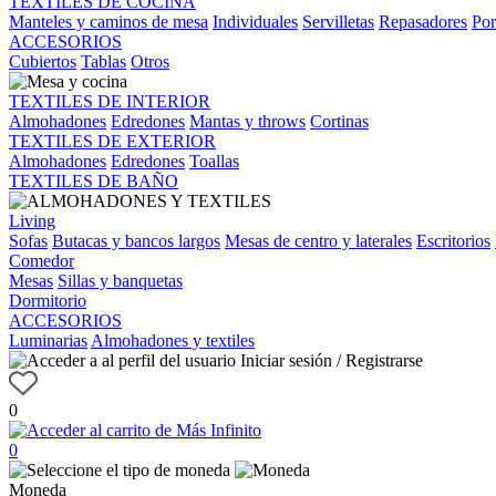
TEXTILES DE COCINA
Manteles y caminos de mesa
Individuales
Servilletas
Repasadores
Por
ACCESORIOS
Cubiertos
Tablas
Otros
TEXTILES DE INTERIOR
Almohadones
Edredones
Mantas y throws
Cortinas
TEXTILES DE EXTERIOR
Almohadones
Edredones
Toallas
TEXTILES DE BAÑO
Living
Sofas
Butacas y bancos largos
Mesas de centro y laterales
Escritorios
Comedor
Mesas
Sillas y banquetas
Dormitorio
ACCESORIOS
Luminarias
Almohadones y textiles
Iniciar sesión / Registrarse
0
0
Moneda