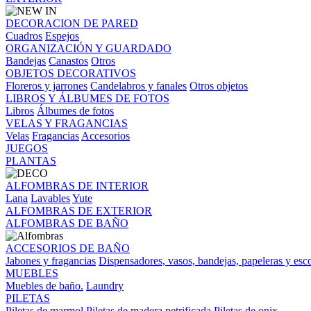
DECORACION DE PARED
Cuadros
Espejos
ORGANIZACIÓN Y GUARDADO
Bandejas
Canastos
Otros
OBJETOS DECORATIVOS
Floreros y jarrones
Candelabros y fanales
Otros objetos
LIBROS Y ÁLBUMES DE FOTOS
Libros
Álbumes de fotos
VELAS Y FRAGANCIAS
Velas
Fragancias
Accesorios
JUEGOS
PLANTAS
ALFOMBRAS DE INTERIOR
Lana
Lavables
Yute
ALFOMBRAS DE EXTERIOR
ALFOMBRAS DE BAÑO
ACCESORIOS DE BAÑO
Jabones y fragancias
Dispensadores, vasos, bandejas, papeleras y esco
MUEBLES
Muebles de baño.
Laundry
PILETAS
Piletas de marmol
Piletas de madera petrificada
Piletas de onix