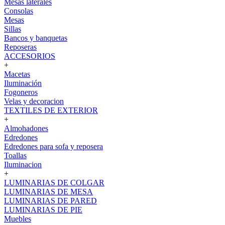
Mesas laterales
Consolas
Mesas
Sillas
Bancos y banquetas
Reposeras
ACCESORIOS
+
Macetas
Iluminación
Fogoneros
Velas y decoracion
TEXTILES DE EXTERIOR
+
Almohadones
Edredones
Edredones para sofa y reposera
Toallas
Iluminacion
+
LUMINARIAS DE COLGAR
LUMINARIAS DE MESA
LUMINARIAS DE PARED
LUMINARIAS DE PIE
Muebles