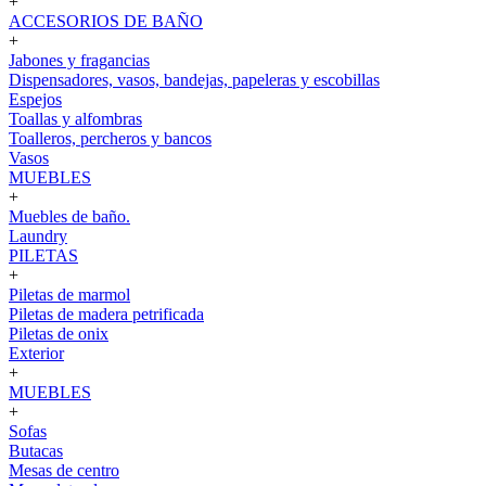
+
ACCESORIOS DE BAÑO
+
Jabones y fragancias
Dispensadores, vasos, bandejas, papeleras y escobillas
Espejos
Toallas y alfombras
Toalleros, percheros y bancos
Vasos
MUEBLES
+
Muebles de baño.
Laundry
PILETAS
+
Piletas de marmol
Piletas de madera petrificada
Piletas de onix
Exterior
+
MUEBLES
+
Sofas
Butacas
Mesas de centro