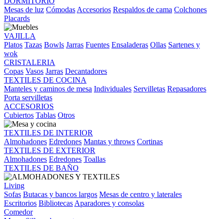
DORMITORIO
Mesas de luz
Cómodas
Accesorios
Respaldos de cama
Colchones
Placards
VAJILLA
Platos
Tazas
Bowls
Jarras
Fuentes
Ensaladeras
Ollas
Sartenes y
wok
CRISTALERIA
Copas
Vasos
Jarras
Decantadores
TEXTILES DE COCINA
Manteles y caminos de mesa
Individuales
Servilletas
Repasadores
Porta servilletas
ACCESORIOS
Cubiertos
Tablas
Otros
TEXTILES DE INTERIOR
Almohadones
Edredones
Mantas y throws
Cortinas
TEXTILES DE EXTERIOR
Almohadones
Edredones
Toallas
TEXTILES DE BAÑO
Living
Sofas
Butacas y bancos largos
Mesas de centro y laterales
Escritorios
Bibliotecas
Aparadores y consolas
Comedor