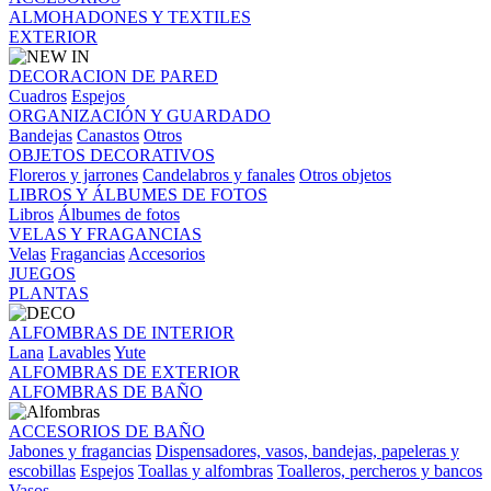
ALMOHADONES Y TEXTILES
EXTERIOR
DECORACION DE PARED
Cuadros
Espejos
ORGANIZACIÓN Y GUARDADO
Bandejas
Canastos
Otros
OBJETOS DECORATIVOS
Floreros y jarrones
Candelabros y fanales
Otros objetos
LIBROS Y ÁLBUMES DE FOTOS
Libros
Álbumes de fotos
VELAS Y FRAGANCIAS
Velas
Fragancias
Accesorios
JUEGOS
PLANTAS
ALFOMBRAS DE INTERIOR
Lana
Lavables
Yute
ALFOMBRAS DE EXTERIOR
ALFOMBRAS DE BAÑO
ACCESORIOS DE BAÑO
Jabones y fragancias
Dispensadores, vasos, bandejas, papeleras y
escobillas
Espejos
Toallas y alfombras
Toalleros, percheros y bancos
Vasos