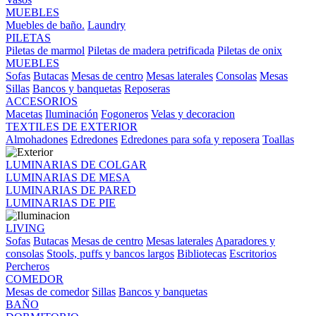
MUEBLES
Muebles de baño.
Laundry
PILETAS
Piletas de marmol
Piletas de madera petrificada
Piletas de onix
MUEBLES
Sofas
Butacas
Mesas de centro
Mesas laterales
Consolas
Mesas
Sillas
Bancos y banquetas
Reposeras
ACCESORIOS
Macetas
Iluminación
Fogoneros
Velas y decoracion
TEXTILES DE EXTERIOR
Almohadones
Edredones
Edredones para sofa y reposera
Toallas
LUMINARIAS DE COLGAR
LUMINARIAS DE MESA
LUMINARIAS DE PARED
LUMINARIAS DE PIE
LIVING
Sofas
Butacas
Mesas de centro
Mesas laterales
Aparadores y
consolas
Stools, puffs y bancos largos
Bibliotecas
Escritorios
Percheros
COMEDOR
Mesas de comedor
Sillas
Bancos y banquetas
BAÑO