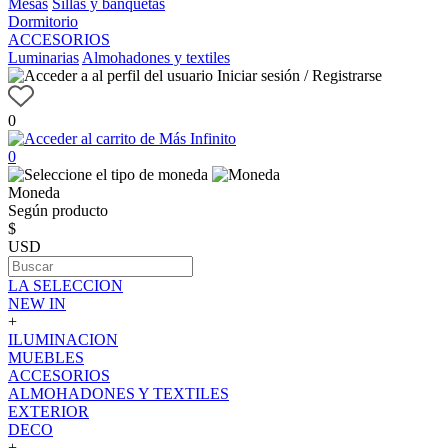
Mesas
Sillas y banquetas
Dormitorio
ACCESORIOS
Luminarias
Almohadones y textiles
Iniciar sesión / Registrarse
0
0
Moneda
Según producto
$
USD
LA SELECCION
NEW IN
+
ILUMINACION
MUEBLES
ACCESORIOS
ALMOHADONES Y TEXTILES
EXTERIOR
DECO
+