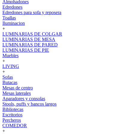
Almohadones
Edredones
Edredones para sofa y reposera
Toallas
Iluminacion
+
LUMINARIAS DE COLGAR
LUMINARIAS DE MESA
LUMINARIAS DE PARED
LUMINARIAS DE PIE
Muebles
+
LIVING
+
Sofas
Butacas
Mesas de centro
Mesas laterales
Aparadores y consolas
Stools, puffs y bancos largos
Bibliotecas
Escritorios
Percheros
COMEDOR
+