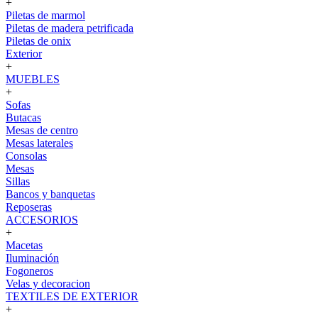
+
Piletas de marmol
Piletas de madera petrificada
Piletas de onix
Exterior
+
MUEBLES
+
Sofas
Butacas
Mesas de centro
Mesas laterales
Consolas
Mesas
Sillas
Bancos y banquetas
Reposeras
ACCESORIOS
+
Macetas
Iluminación
Fogoneros
Velas y decoracion
TEXTILES DE EXTERIOR
+