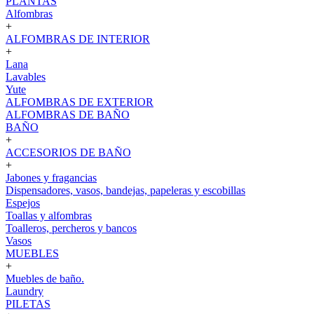
PLANTAS
Alfombras
+
ALFOMBRAS DE INTERIOR
+
Lana
Lavables
Yute
ALFOMBRAS DE EXTERIOR
ALFOMBRAS DE BAÑO
BAÑO
+
ACCESORIOS DE BAÑO
+
Jabones y fragancias
Dispensadores, vasos, bandejas, papeleras y escobillas
Espejos
Toallas y alfombras
Toalleros, percheros y bancos
Vasos
MUEBLES
+
Muebles de baño.
Laundry
PILETAS