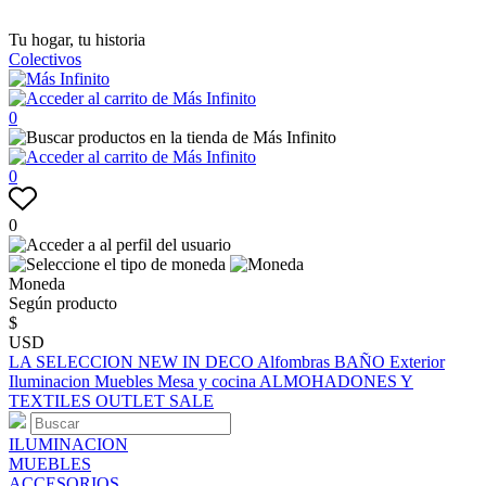
Tu hogar, tu historia
Colectivos
0
0
0
Moneda
Según producto
$
USD
LA SELECCION
NEW IN
DECO
Alfombras
BAÑO
Exterior
Iluminacion
Muebles
Mesa y cocina
ALMOHADONES Y
TEXTILES
OUTLET
SALE
ILUMINACION
MUEBLES
ACCESORIOS