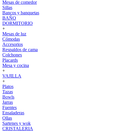
Mesas de comedor
Sillas
Bancos y banquetas
BAÑO
DORMITORIO
+
Mesas de luz
Cómodas
Accesorios
Respaldos de cama
Colchones
Placards
Mesa y cocina
+
VAJILLA
+
Platos
Tazas
Bowls
Jarras
Fuentes
Ensaladeras
Ollas
Sartenes y wok
CRISTALERIA