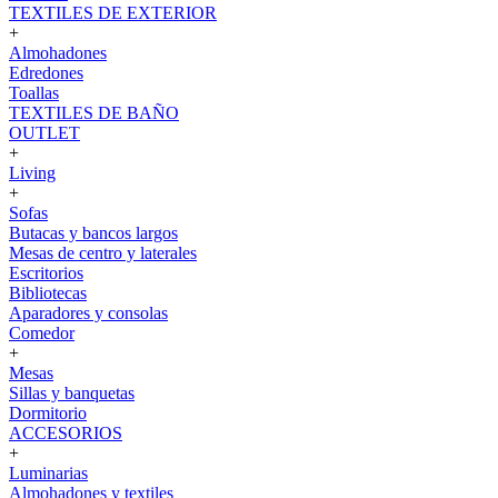
TEXTILES DE EXTERIOR
+
Almohadones
Edredones
Toallas
TEXTILES DE BAÑO
OUTLET
+
Living
+
Sofas
Butacas y bancos largos
Mesas de centro y laterales
Escritorios
Bibliotecas
Aparadores y consolas
Comedor
+
Mesas
Sillas y banquetas
Dormitorio
ACCESORIOS
+
Luminarias
Almohadones y textiles