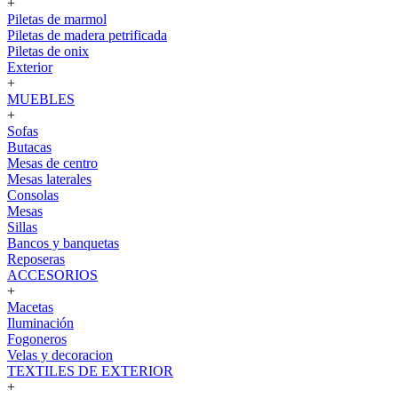
+
Piletas de marmol
Piletas de madera petrificada
Piletas de onix
Exterior
+
MUEBLES
+
Sofas
Butacas
Mesas de centro
Mesas laterales
Consolas
Mesas
Sillas
Bancos y banquetas
Reposeras
ACCESORIOS
+
Macetas
Iluminación
Fogoneros
Velas y decoracion
TEXTILES DE EXTERIOR
+