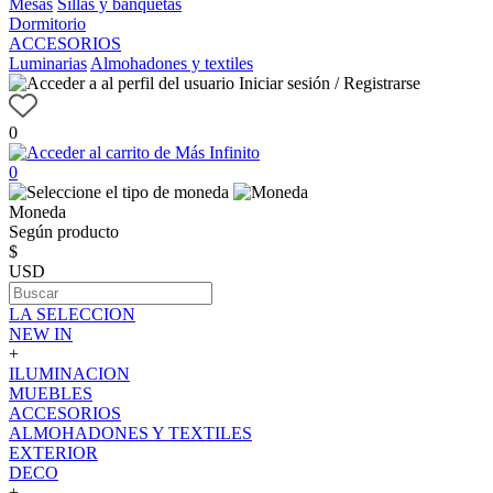
Mesas
Sillas y banquetas
Dormitorio
ACCESORIOS
Luminarias
Almohadones y textiles
Iniciar sesión / Registrarse
0
0
Moneda
Según producto
$
USD
LA SELECCION
NEW IN
+
ILUMINACION
MUEBLES
ACCESORIOS
ALMOHADONES Y TEXTILES
EXTERIOR
DECO
+