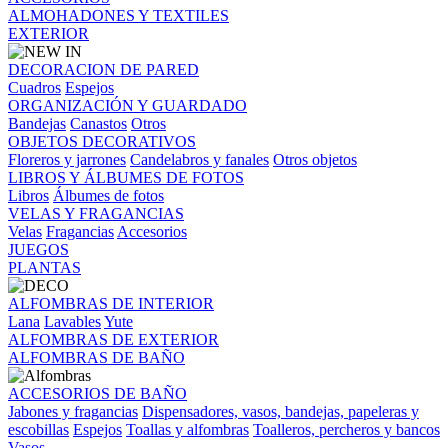
ALMOHADONES Y TEXTILES
EXTERIOR
DECORACION DE PARED
Cuadros
Espejos
ORGANIZACIÓN Y GUARDADO
Bandejas
Canastos
Otros
OBJETOS DECORATIVOS
Floreros y jarrones
Candelabros y fanales
Otros objetos
LIBROS Y ÁLBUMES DE FOTOS
Libros
Álbumes de fotos
VELAS Y FRAGANCIAS
Velas
Fragancias
Accesorios
JUEGOS
PLANTAS
ALFOMBRAS DE INTERIOR
Lana
Lavables
Yute
ALFOMBRAS DE EXTERIOR
ALFOMBRAS DE BAÑO
ACCESORIOS DE BAÑO
Jabones y fragancias
Dispensadores, vasos, bandejas, papeleras y
escobillas
Espejos
Toallas y alfombras
Toalleros, percheros y bancos
Vasos