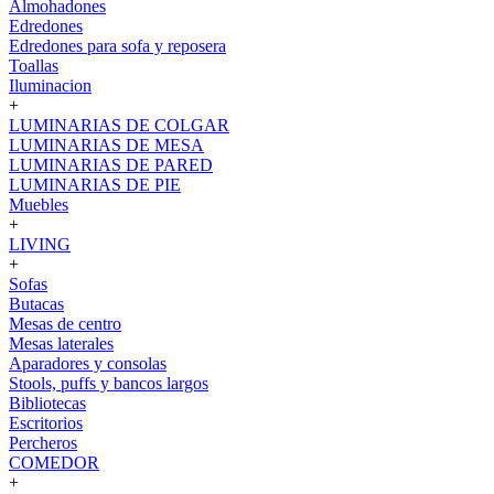
Almohadones
Edredones
Edredones para sofa y reposera
Toallas
Iluminacion
+
LUMINARIAS DE COLGAR
LUMINARIAS DE MESA
LUMINARIAS DE PARED
LUMINARIAS DE PIE
Muebles
+
LIVING
+
Sofas
Butacas
Mesas de centro
Mesas laterales
Aparadores y consolas
Stools, puffs y bancos largos
Bibliotecas
Escritorios
Percheros
COMEDOR
+