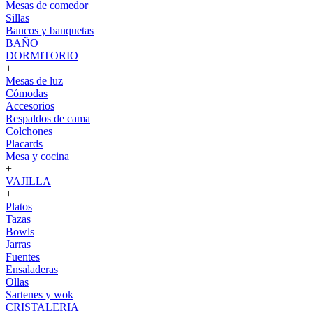
Mesas de comedor
Sillas
Bancos y banquetas
BAÑO
DORMITORIO
+
Mesas de luz
Cómodas
Accesorios
Respaldos de cama
Colchones
Placards
Mesa y cocina
+
VAJILLA
+
Platos
Tazas
Bowls
Jarras
Fuentes
Ensaladeras
Ollas
Sartenes y wok
CRISTALERIA