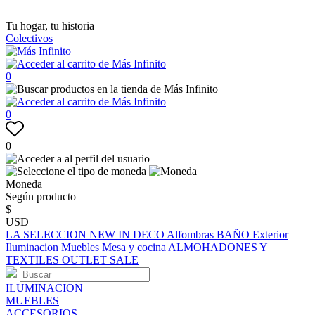
Tu hogar, tu historia
Colectivos
0
0
0
Moneda
Según producto
$
USD
LA SELECCION
NEW IN
DECO
Alfombras
BAÑO
Exterior
Iluminacion
Muebles
Mesa y cocina
ALMOHADONES Y
TEXTILES
OUTLET
SALE
ILUMINACION
MUEBLES
ACCESORIOS