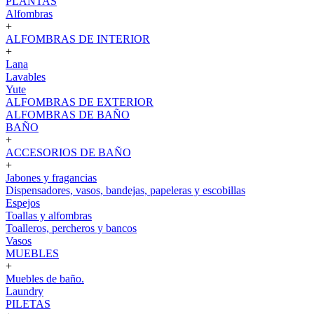
PLANTAS
Alfombras
+
ALFOMBRAS DE INTERIOR
+
Lana
Lavables
Yute
ALFOMBRAS DE EXTERIOR
ALFOMBRAS DE BAÑO
BAÑO
+
ACCESORIOS DE BAÑO
+
Jabones y fragancias
Dispensadores, vasos, bandejas, papeleras y escobillas
Espejos
Toallas y alfombras
Toalleros, percheros y bancos
Vasos
MUEBLES
+
Muebles de baño.
Laundry
PILETAS