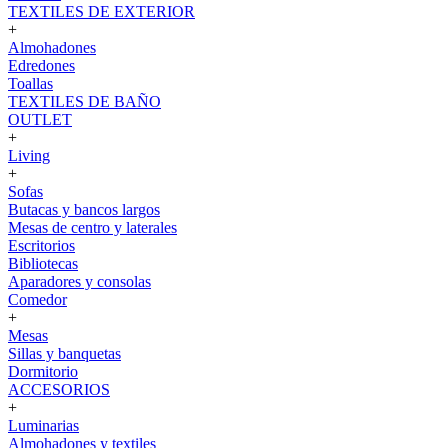
TEXTILES DE EXTERIOR
+
Almohadones
Edredones
Toallas
TEXTILES DE BAÑO
OUTLET
+
Living
+
Sofas
Butacas y bancos largos
Mesas de centro y laterales
Escritorios
Bibliotecas
Aparadores y consolas
Comedor
+
Mesas
Sillas y banquetas
Dormitorio
ACCESORIOS
+
Luminarias
Almohadones y textiles