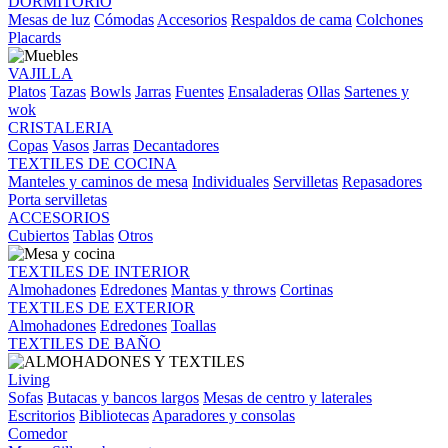
DORMITORIO
Mesas de luz
Cómodas
Accesorios
Respaldos de cama
Colchones
Placards
VAJILLA
Platos
Tazas
Bowls
Jarras
Fuentes
Ensaladeras
Ollas
Sartenes y
wok
CRISTALERIA
Copas
Vasos
Jarras
Decantadores
TEXTILES DE COCINA
Manteles y caminos de mesa
Individuales
Servilletas
Repasadores
Porta servilletas
ACCESORIOS
Cubiertos
Tablas
Otros
TEXTILES DE INTERIOR
Almohadones
Edredones
Mantas y throws
Cortinas
TEXTILES DE EXTERIOR
Almohadones
Edredones
Toallas
TEXTILES DE BAÑO
Living
Sofas
Butacas y bancos largos
Mesas de centro y laterales
Escritorios
Bibliotecas
Aparadores y consolas
Comedor