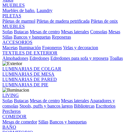
MUEBLES
Muebles de baño.
Laundry
PILETAS
Piletas de marmol
Piletas de madera petrificada
Piletas de onix
MUEBLES
Sofas
Butacas
Mesas de centro
Mesas laterales
Consolas
Mesas
Sillas
Bancos y banquetas
Reposeras
ACCESORIOS
Macetas
Iluminación
Fogoneros
Velas y decoracion
TEXTILES DE EXTERIOR
Almohadones
Edredones
Edredones para sofa y reposera
Toallas
LUMINARIAS DE COLGAR
LUMINARIAS DE MESA
LUMINARIAS DE PARED
LUMINARIAS DE PIE
LIVING
Sofas
Butacas
Mesas de centro
Mesas laterales
Aparadores y
consolas
Stools, puffs y bancos largos
Bibliotecas
Escritorios
Percheros
COMEDOR
Mesas de comedor
Sillas
Bancos y banquetas
BAÑO