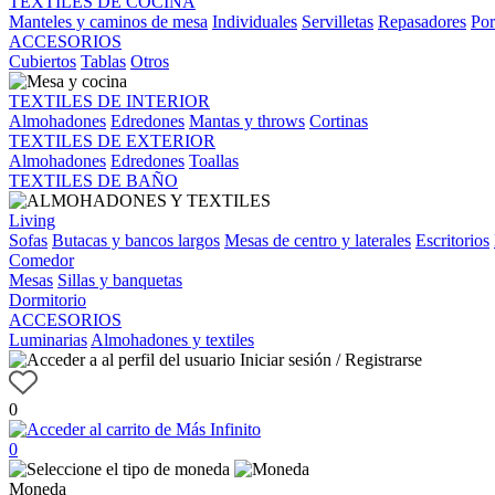
TEXTILES DE COCINA
Manteles y caminos de mesa
Individuales
Servilletas
Repasadores
Por
ACCESORIOS
Cubiertos
Tablas
Otros
TEXTILES DE INTERIOR
Almohadones
Edredones
Mantas y throws
Cortinas
TEXTILES DE EXTERIOR
Almohadones
Edredones
Toallas
TEXTILES DE BAÑO
Living
Sofas
Butacas y bancos largos
Mesas de centro y laterales
Escritorios
Comedor
Mesas
Sillas y banquetas
Dormitorio
ACCESORIOS
Luminarias
Almohadones y textiles
Iniciar sesión / Registrarse
0
0
Moneda