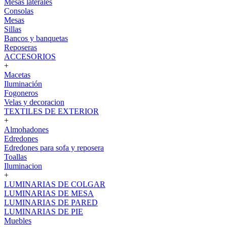
Mesas laterales
Consolas
Mesas
Sillas
Bancos y banquetas
Reposeras
ACCESORIOS
+
Macetas
Iluminación
Fogoneros
Velas y decoracion
TEXTILES DE EXTERIOR
+
Almohadones
Edredones
Edredones para sofa y reposera
Toallas
Iluminacion
+
LUMINARIAS DE COLGAR
LUMINARIAS DE MESA
LUMINARIAS DE PARED
LUMINARIAS DE PIE
Muebles