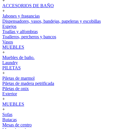
+
ACCESORIOS DE BAÑO
+
Jabones y fragancias
Dispensadores, vasos, bandejas, papeleras y escobillas
Espejos
Toallas y alfombras
Toalleros, percheros y bancos
Vasos
MUEBLES
+
Muebles de baño.
Laundry
PILETAS
+
Piletas de marmol
Piletas de madera petrificada
Piletas de onix
Exterior
+
MUEBLES
+
Sofas
Butacas
Mesas de centro