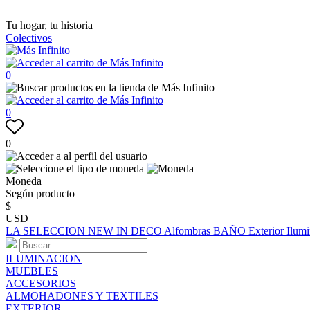
Tu hogar, tu historia
Colectivos
0
0
0
Moneda
Según producto
$
USD
LA SELECCION
NEW IN
DECO
Alfombras
BAÑO
Exterior
Ilum
ILUMINACION
MUEBLES
ACCESORIOS
ALMOHADONES Y TEXTILES
EXTERIOR