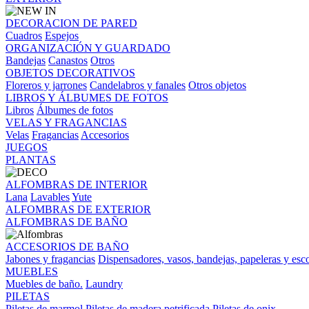
DECORACION DE PARED
Cuadros
Espejos
ORGANIZACIÓN Y GUARDADO
Bandejas
Canastos
Otros
OBJETOS DECORATIVOS
Floreros y jarrones
Candelabros y fanales
Otros objetos
LIBROS Y ÁLBUMES DE FOTOS
Libros
Álbumes de fotos
VELAS Y FRAGANCIAS
Velas
Fragancias
Accesorios
JUEGOS
PLANTAS
ALFOMBRAS DE INTERIOR
Lana
Lavables
Yute
ALFOMBRAS DE EXTERIOR
ALFOMBRAS DE BAÑO
ACCESORIOS DE BAÑO
Jabones y fragancias
Dispensadores, vasos, bandejas, papeleras y esco
MUEBLES
Muebles de baño.
Laundry
PILETAS
Piletas de marmol
Piletas de madera petrificada
Piletas de onix