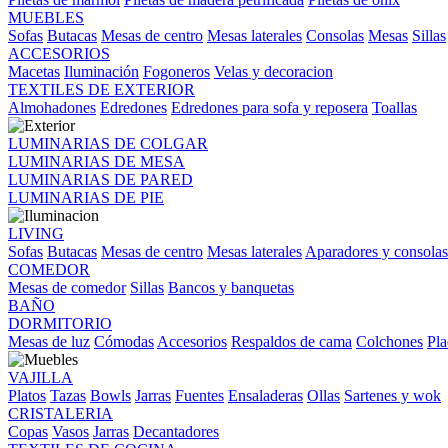
MUEBLES
Sofas
Butacas
Mesas de centro
Mesas laterales
Consolas
Mesas
Sillas
ACCESORIOS
Macetas
Iluminación
Fogoneros
Velas y decoracion
TEXTILES DE EXTERIOR
Almohadones
Edredones
Edredones para sofa y reposera
Toallas
LUMINARIAS DE COLGAR
LUMINARIAS DE MESA
LUMINARIAS DE PARED
LUMINARIAS DE PIE
LIVING
Sofas
Butacas
Mesas de centro
Mesas laterales
Aparadores y consolas
COMEDOR
Mesas de comedor
Sillas
Bancos y banquetas
BAÑO
DORMITORIO
Mesas de luz
Cómodas
Accesorios
Respaldos de cama
Colchones
Pla
VAJILLA
Platos
Tazas
Bowls
Jarras
Fuentes
Ensaladeras
Ollas
Sartenes y wok
CRISTALERIA
Copas
Vasos
Jarras
Decantadores