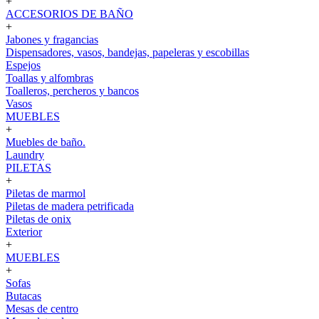
+
ACCESORIOS DE BAÑO
+
Jabones y fragancias
Dispensadores, vasos, bandejas, papeleras y escobillas
Espejos
Toallas y alfombras
Toalleros, percheros y bancos
Vasos
MUEBLES
+
Muebles de baño.
Laundry
PILETAS
+
Piletas de marmol
Piletas de madera petrificada
Piletas de onix
Exterior
+
MUEBLES
+
Sofas
Butacas
Mesas de centro