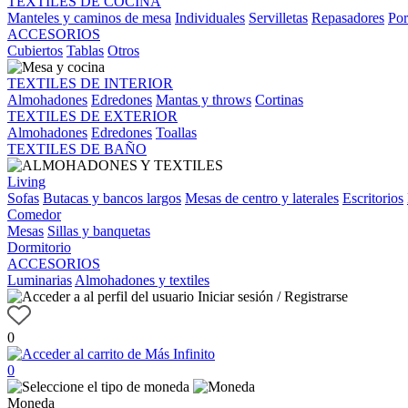
TEXTILES DE COCINA
Manteles y caminos de mesa
Individuales
Servilletas
Repasadores
Por
ACCESORIOS
Cubiertos
Tablas
Otros
TEXTILES DE INTERIOR
Almohadones
Edredones
Mantas y throws
Cortinas
TEXTILES DE EXTERIOR
Almohadones
Edredones
Toallas
TEXTILES DE BAÑO
Living
Sofas
Butacas y bancos largos
Mesas de centro y laterales
Escritorios
Comedor
Mesas
Sillas y banquetas
Dormitorio
ACCESORIOS
Luminarias
Almohadones y textiles
Iniciar sesión / Registrarse
0
0
Moneda