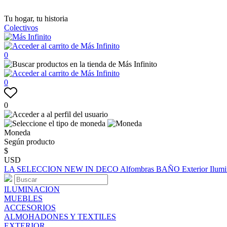
Tu hogar, tu historia
Colectivos
0
0
0
Moneda
Según producto
$
USD
LA SELECCION
NEW IN
DECO
Alfombras
BAÑO
Exterior
Ilum
ILUMINACION
MUEBLES
ACCESORIOS
ALMOHADONES Y TEXTILES
EXTERIOR