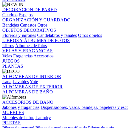
DECORACION DE PARED
Cuadros
Espejos
ORGANIZACIÓN Y GUARDADO
Bandejas
Canastos
Otros
OBJETOS DECORATIVOS
Floreros y jarrones
Candelabros y fanales
Otros objetos
LIBROS Y ÁLBUMES DE FOTOS
Libros
Álbumes de fotos
VELAS Y FRAGANCIAS
Velas
Fragancias
Accesorios
JUEGOS
PLANTAS
ALFOMBRAS DE INTERIOR
Lana
Lavables
Yute
ALFOMBRAS DE EXTERIOR
ALFOMBRAS DE BAÑO
ACCESORIOS DE BAÑO
Jabones y fragancias
Dispensadores, vasos, bandejas, papeleras y esco
MUEBLES
Muebles de baño.
Laundry
PILETAS
Piletas de marmol
Piletas de madera petrificada
Piletas de onix