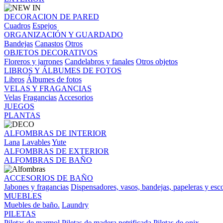
DECORACION DE PARED
Cuadros
Espejos
ORGANIZACIÓN Y GUARDADO
Bandejas
Canastos
Otros
OBJETOS DECORATIVOS
Floreros y jarrones
Candelabros y fanales
Otros objetos
LIBROS Y ÁLBUMES DE FOTOS
Libros
Álbumes de fotos
VELAS Y FRAGANCIAS
Velas
Fragancias
Accesorios
JUEGOS
PLANTAS
ALFOMBRAS DE INTERIOR
Lana
Lavables
Yute
ALFOMBRAS DE EXTERIOR
ALFOMBRAS DE BAÑO
ACCESORIOS DE BAÑO
Jabones y fragancias
Dispensadores, vasos, bandejas, papeleras y esco
MUEBLES
Muebles de baño.
Laundry
PILETAS
Piletas de marmol
Piletas de madera petrificada
Piletas de onix