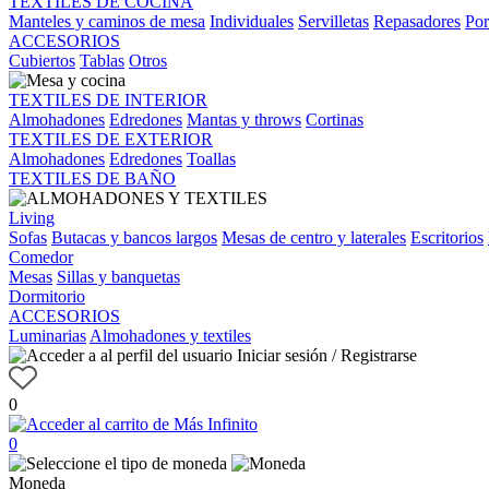
TEXTILES DE COCINA
Manteles y caminos de mesa
Individuales
Servilletas
Repasadores
Por
ACCESORIOS
Cubiertos
Tablas
Otros
TEXTILES DE INTERIOR
Almohadones
Edredones
Mantas y throws
Cortinas
TEXTILES DE EXTERIOR
Almohadones
Edredones
Toallas
TEXTILES DE BAÑO
Living
Sofas
Butacas y bancos largos
Mesas de centro y laterales
Escritorios
Comedor
Mesas
Sillas y banquetas
Dormitorio
ACCESORIOS
Luminarias
Almohadones y textiles
Iniciar sesión / Registrarse
0
0
Moneda