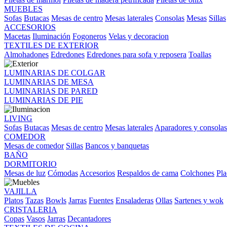
MUEBLES
Sofas
Butacas
Mesas de centro
Mesas laterales
Consolas
Mesas
Sillas
ACCESORIOS
Macetas
Iluminación
Fogoneros
Velas y decoracion
TEXTILES DE EXTERIOR
Almohadones
Edredones
Edredones para sofa y reposera
Toallas
LUMINARIAS DE COLGAR
LUMINARIAS DE MESA
LUMINARIAS DE PARED
LUMINARIAS DE PIE
LIVING
Sofas
Butacas
Mesas de centro
Mesas laterales
Aparadores y consolas
COMEDOR
Mesas de comedor
Sillas
Bancos y banquetas
BAÑO
DORMITORIO
Mesas de luz
Cómodas
Accesorios
Respaldos de cama
Colchones
Pla
VAJILLA
Platos
Tazas
Bowls
Jarras
Fuentes
Ensaladeras
Ollas
Sartenes y wok
CRISTALERIA
Copas
Vasos
Jarras
Decantadores