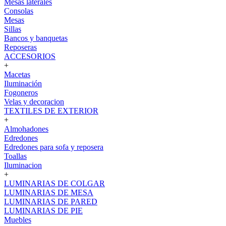
Mesas laterales
Consolas
Mesas
Sillas
Bancos y banquetas
Reposeras
ACCESORIOS
+
Macetas
Iluminación
Fogoneros
Velas y decoracion
TEXTILES DE EXTERIOR
+
Almohadones
Edredones
Edredones para sofa y reposera
Toallas
Iluminacion
+
LUMINARIAS DE COLGAR
LUMINARIAS DE MESA
LUMINARIAS DE PARED
LUMINARIAS DE PIE
Muebles