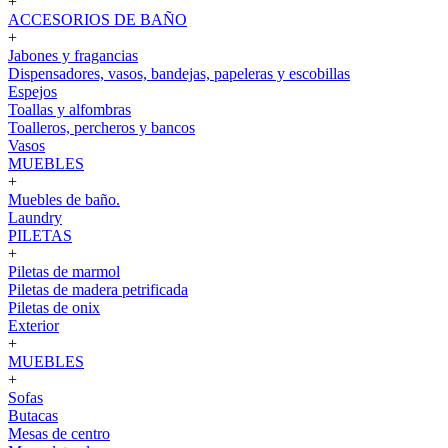
+
ACCESORIOS DE BAÑO
+
Jabones y fragancias
Dispensadores, vasos, bandejas, papeleras y escobillas
Espejos
Toallas y alfombras
Toalleros, percheros y bancos
Vasos
MUEBLES
+
Muebles de baño.
Laundry
PILETAS
+
Piletas de marmol
Piletas de madera petrificada
Piletas de onix
Exterior
+
MUEBLES
+
Sofas
Butacas
Mesas de centro