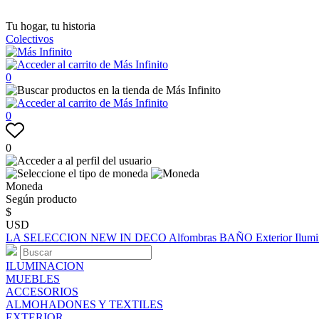
Tu hogar, tu historia
Colectivos
0
0
0
Moneda
Según producto
$
USD
LA SELECCION
NEW IN
DECO
Alfombras
BAÑO
Exterior
Ilum
ILUMINACION
MUEBLES
ACCESORIOS
ALMOHADONES Y TEXTILES
EXTERIOR