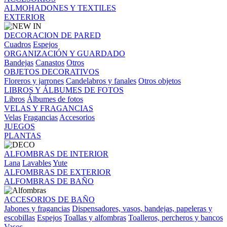
ALMOHADONES Y TEXTILES
EXTERIOR
DECORACION DE PARED
Cuadros
Espejos
ORGANIZACIÓN Y GUARDADO
Bandejas
Canastos
Otros
OBJETOS DECORATIVOS
Floreros y jarrones
Candelabros y fanales
Otros objetos
LIBROS Y ÁLBUMES DE FOTOS
Libros
Álbumes de fotos
VELAS Y FRAGANCIAS
Velas
Fragancias
Accesorios
JUEGOS
PLANTAS
ALFOMBRAS DE INTERIOR
Lana
Lavables
Yute
ALFOMBRAS DE EXTERIOR
ALFOMBRAS DE BAÑO
ACCESORIOS DE BAÑO
Jabones y fragancias
Dispensadores, vasos, bandejas, papeleras y
escobillas
Espejos
Toallas y alfombras
Toalleros, percheros y bancos
Vasos