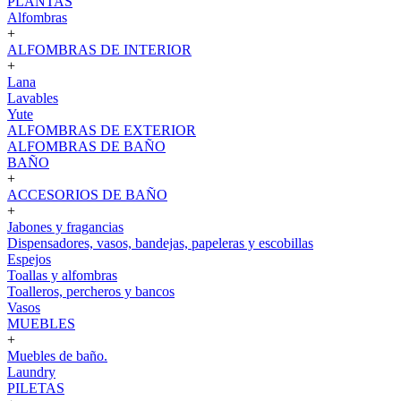
PLANTAS
Alfombras
+
ALFOMBRAS DE INTERIOR
+
Lana
Lavables
Yute
ALFOMBRAS DE EXTERIOR
ALFOMBRAS DE BAÑO
BAÑO
+
ACCESORIOS DE BAÑO
+
Jabones y fragancias
Dispensadores, vasos, bandejas, papeleras y escobillas
Espejos
Toallas y alfombras
Toalleros, percheros y bancos
Vasos
MUEBLES
+
Muebles de baño.
Laundry
PILETAS