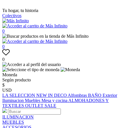
Tu hogar, tu historia
Colectivos
0
0
0
Moneda
Según producto
$
USD
LA SELECCION
NEW IN
DECO
Alfombras
BAÑO
Exterior
Iluminacion
Muebles
Mesa y cocina
ALMOHADONES Y
TEXTILES
OUTLET
SALE
ILUMINACION
MUEBLES
ACCESORIOS