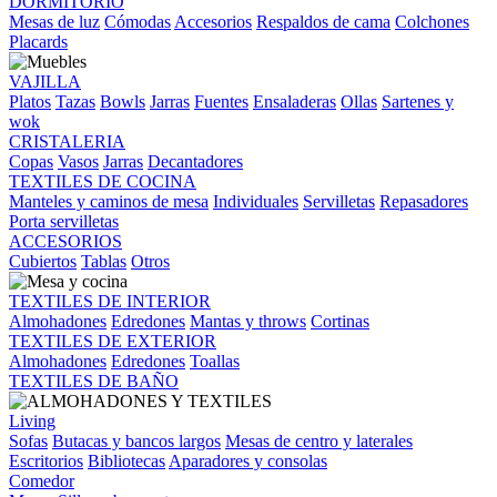
DORMITORIO
Mesas de luz
Cómodas
Accesorios
Respaldos de cama
Colchones
Placards
VAJILLA
Platos
Tazas
Bowls
Jarras
Fuentes
Ensaladeras
Ollas
Sartenes y
wok
CRISTALERIA
Copas
Vasos
Jarras
Decantadores
TEXTILES DE COCINA
Manteles y caminos de mesa
Individuales
Servilletas
Repasadores
Porta servilletas
ACCESORIOS
Cubiertos
Tablas
Otros
TEXTILES DE INTERIOR
Almohadones
Edredones
Mantas y throws
Cortinas
TEXTILES DE EXTERIOR
Almohadones
Edredones
Toallas
TEXTILES DE BAÑO
Living
Sofas
Butacas y bancos largos
Mesas de centro y laterales
Escritorios
Bibliotecas
Aparadores y consolas
Comedor