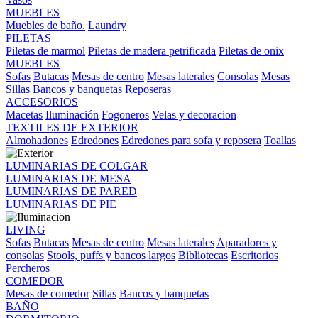
MUEBLES
Muebles de baño.
Laundry
PILETAS
Piletas de marmol
Piletas de madera petrificada
Piletas de onix
MUEBLES
Sofas
Butacas
Mesas de centro
Mesas laterales
Consolas
Mesas
Sillas
Bancos y banquetas
Reposeras
ACCESORIOS
Macetas
Iluminación
Fogoneros
Velas y decoracion
TEXTILES DE EXTERIOR
Almohadones
Edredones
Edredones para sofa y reposera
Toallas
LUMINARIAS DE COLGAR
LUMINARIAS DE MESA
LUMINARIAS DE PARED
LUMINARIAS DE PIE
LIVING
Sofas
Butacas
Mesas de centro
Mesas laterales
Aparadores y
consolas
Stools, puffs y bancos largos
Bibliotecas
Escritorios
Percheros
COMEDOR
Mesas de comedor
Sillas
Bancos y banquetas
BAÑO