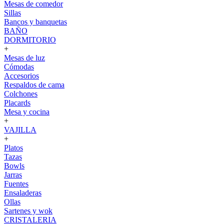
Mesas de comedor
Sillas
Bancos y banquetas
BAÑO
DORMITORIO
+
Mesas de luz
Cómodas
Accesorios
Respaldos de cama
Colchones
Placards
Mesa y cocina
+
VAJILLA
+
Platos
Tazas
Bowls
Jarras
Fuentes
Ensaladeras
Ollas
Sartenes y wok
CRISTALERIA