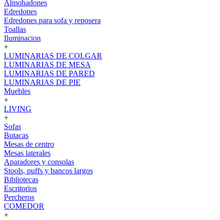
Almohadones
Edredones
Edredones para sofa y reposera
Toallas
Iluminacion
+
LUMINARIAS DE COLGAR
LUMINARIAS DE MESA
LUMINARIAS DE PARED
LUMINARIAS DE PIE
Muebles
+
LIVING
+
Sofas
Butacas
Mesas de centro
Mesas laterales
Aparadores y consolas
Stools, puffs y bancos largos
Bibliotecas
Escritorios
Percheros
COMEDOR
+