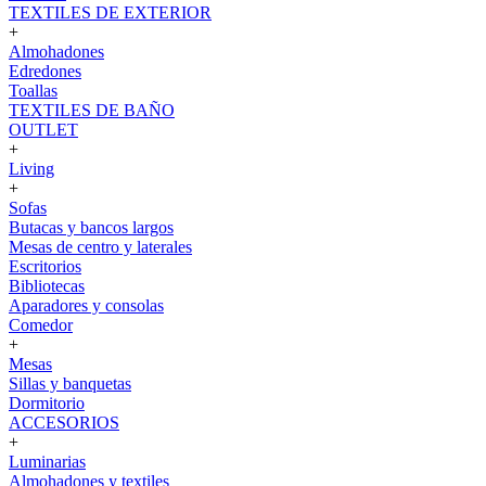
TEXTILES DE EXTERIOR
+
Almohadones
Edredones
Toallas
TEXTILES DE BAÑO
OUTLET
+
Living
+
Sofas
Butacas y bancos largos
Mesas de centro y laterales
Escritorios
Bibliotecas
Aparadores y consolas
Comedor
+
Mesas
Sillas y banquetas
Dormitorio
ACCESORIOS
+
Luminarias
Almohadones y textiles