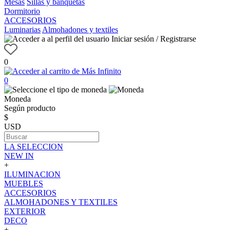
Mesas
Sillas y banquetas
Dormitorio
ACCESORIOS
Luminarias
Almohadones y textiles
Iniciar sesión / Registrarse
0
0
Moneda
Según producto
$
USD
LA SELECCION
NEW IN
+
ILUMINACION
MUEBLES
ACCESORIOS
ALMOHADONES Y TEXTILES
EXTERIOR
DECO
+