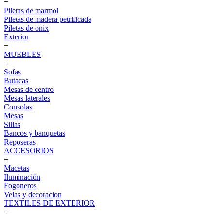
+
Piletas de marmol
Piletas de madera petrificada
Piletas de onix
Exterior
+
MUEBLES
+
Sofas
Butacas
Mesas de centro
Mesas laterales
Consolas
Mesas
Sillas
Bancos y banquetas
Reposeras
ACCESORIOS
+
Macetas
Iluminación
Fogoneros
Velas y decoracion
TEXTILES DE EXTERIOR
+