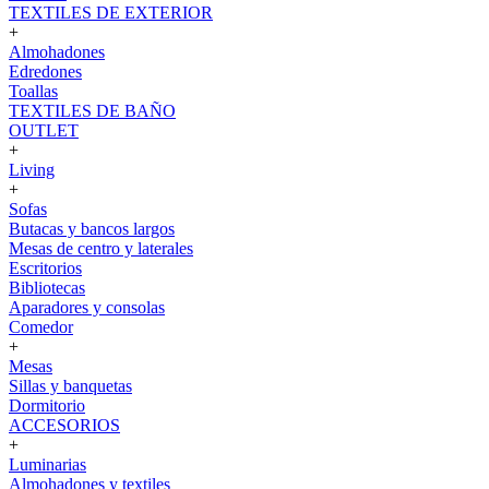
TEXTILES DE EXTERIOR
+
Almohadones
Edredones
Toallas
TEXTILES DE BAÑO
OUTLET
+
Living
+
Sofas
Butacas y bancos largos
Mesas de centro y laterales
Escritorios
Bibliotecas
Aparadores y consolas
Comedor
+
Mesas
Sillas y banquetas
Dormitorio
ACCESORIOS
+
Luminarias
Almohadones y textiles