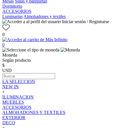
Mesas
Sillas y banquetas
Dormitorio
ACCESORIOS
Luminarias
Almohadones y textiles
Iniciar sesión / Registrarse
0
0
Moneda
Según producto
$
USD
LA SELECCION
NEW IN
+
ILUMINACION
MUEBLES
ACCESORIOS
ALMOHADONES Y TEXTILES
EXTERIOR
DECO
+