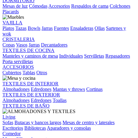
DORMITORIO
Mesas de luz
Cómodas
Accesorios
Respaldos de cama
Colchones
Placards
VAJILLA
Platos
Tazas
Bowls
Jarras
Fuentes
Ensaladeras
Ollas
Sartenes y
wok
CRISTALERIA
Copas
Vasos
Jarras
Decantadores
TEXTILES DE COCINA
Manteles y caminos de mesa
Individuales
Servilletas
Repasadores
Porta servilletas
ACCESORIOS
Cubiertos
Tablas
Otros
TEXTILES DE INTERIOR
Almohadones
Edredones
Mantas y throws
Cortinas
TEXTILES DE EXTERIOR
Almohadones
Edredones
Toallas
TEXTILES DE BAÑO
Living
Sofas
Butacas y bancos largos
Mesas de centro y laterales
Escritorios
Bibliotecas
Aparadores y consolas
Comedor