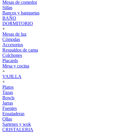
Mesas de comedor
Sillas
Bancos y banquetas
BAÑO
DORMITORIO
+
Mesas de luz
Cómodas
Accesorios
Respaldos de cama
Colchones
Placards
Mesa y cocina
+
VAJILLA
+
Platos
Tazas
Bowls
Jarras
Fuentes
Ensaladeras
Ollas
Sartenes y wok
CRISTALERIA