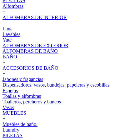
PLANTAS
Alfombras
+
ALFOMBRAS DE INTERIOR
+
Lana
Lavables
Yute
ALFOMBRAS DE EXTERIOR
ALFOMBRAS DE BAÑO
BAÑO
+
ACCESORIOS DE BAÑO
+
Jabones y fragancias
Dispensadores, vasos, bandejas, papeleras y escobillas
Espejos
Toallas y alfombras
Toalleros, percheros y bancos
Vasos
MUEBLES
+
Muebles de baño.
Laundry
PILETAS