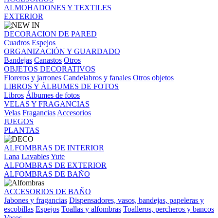
ALMOHADONES Y TEXTILES
EXTERIOR
DECORACION DE PARED
Cuadros
Espejos
ORGANIZACIÓN Y GUARDADO
Bandejas
Canastos
Otros
OBJETOS DECORATIVOS
Floreros y jarrones
Candelabros y fanales
Otros objetos
LIBROS Y ÁLBUMES DE FOTOS
Libros
Álbumes de fotos
VELAS Y FRAGANCIAS
Velas
Fragancias
Accesorios
JUEGOS
PLANTAS
ALFOMBRAS DE INTERIOR
Lana
Lavables
Yute
ALFOMBRAS DE EXTERIOR
ALFOMBRAS DE BAÑO
ACCESORIOS DE BAÑO
Jabones y fragancias
Dispensadores, vasos, bandejas, papeleras y
escobillas
Espejos
Toallas y alfombras
Toalleros, percheros y bancos
Vasos