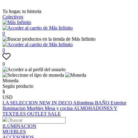
Tu hogar, tu historia
Colectivos
0
0
0
Moneda
Según producto
$
USD
LA SELECCION
NEW IN
DECO
Alfombras
BAÑO
Exterior
Iluminacion
Muebles
Mesa y cocina
ALMOHADONES Y
TEXTILES
OUTLET
SALE
ILUMINACION
MUEBLES
ACCESORIOS