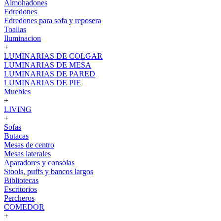
Almohadones
Edredones
Edredones para sofa y reposera
Toallas
Iluminacion
+
LUMINARIAS DE COLGAR
LUMINARIAS DE MESA
LUMINARIAS DE PARED
LUMINARIAS DE PIE
Muebles
+
LIVING
+
Sofas
Butacas
Mesas de centro
Mesas laterales
Aparadores y consolas
Stools, puffs y bancos largos
Bibliotecas
Escritorios
Percheros
COMEDOR
+