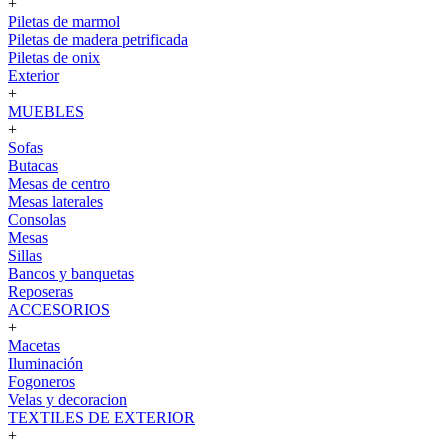
+
Piletas de marmol
Piletas de madera petrificada
Piletas de onix
Exterior
+
MUEBLES
+
Sofas
Butacas
Mesas de centro
Mesas laterales
Consolas
Mesas
Sillas
Bancos y banquetas
Reposeras
ACCESORIOS
+
Macetas
Iluminación
Fogoneros
Velas y decoracion
TEXTILES DE EXTERIOR
+