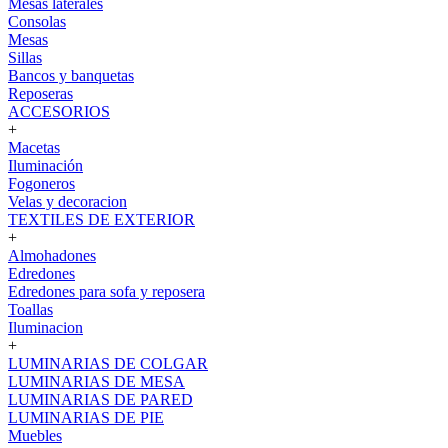
Mesas laterales
Consolas
Mesas
Sillas
Bancos y banquetas
Reposeras
ACCESORIOS
+
Macetas
Iluminación
Fogoneros
Velas y decoracion
TEXTILES DE EXTERIOR
+
Almohadones
Edredones
Edredones para sofa y reposera
Toallas
Iluminacion
+
LUMINARIAS DE COLGAR
LUMINARIAS DE MESA
LUMINARIAS DE PARED
LUMINARIAS DE PIE
Muebles