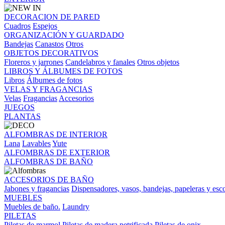
DECORACION DE PARED
Cuadros
Espejos
ORGANIZACIÓN Y GUARDADO
Bandejas
Canastos
Otros
OBJETOS DECORATIVOS
Floreros y jarrones
Candelabros y fanales
Otros objetos
LIBROS Y ÁLBUMES DE FOTOS
Libros
Álbumes de fotos
VELAS Y FRAGANCIAS
Velas
Fragancias
Accesorios
JUEGOS
PLANTAS
ALFOMBRAS DE INTERIOR
Lana
Lavables
Yute
ALFOMBRAS DE EXTERIOR
ALFOMBRAS DE BAÑO
ACCESORIOS DE BAÑO
Jabones y fragancias
Dispensadores, vasos, bandejas, papeleras y esco
MUEBLES
Muebles de baño.
Laundry
PILETAS
Piletas de marmol
Piletas de madera petrificada
Piletas de onix