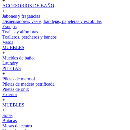
+
ACCESORIOS DE BAÑO
+
Jabones y fragancias
Dispensadores, vasos, bandejas, papeleras y escobillas
Espejos
Toallas y alfombras
Toalleros, percheros y bancos
Vasos
MUEBLES
+
Muebles de baño.
Laundry
PILETAS
+
Piletas de marmol
Piletas de madera petrificada
Piletas de onix
Exterior
+
MUEBLES
+
Sofas
Butacas
Mesas de centro