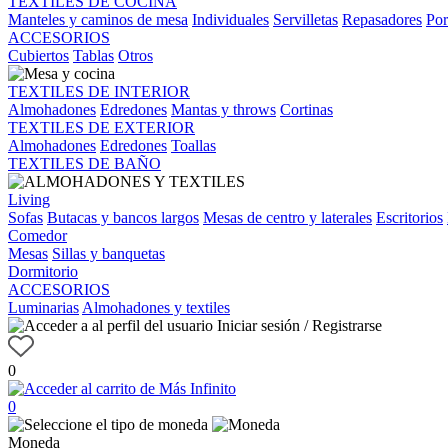
TEXTILES DE COCINA
Manteles y caminos de mesa
Individuales
Servilletas
Repasadores
Por
ACCESORIOS
Cubiertos
Tablas
Otros
TEXTILES DE INTERIOR
Almohadones
Edredones
Mantas y throws
Cortinas
TEXTILES DE EXTERIOR
Almohadones
Edredones
Toallas
TEXTILES DE BAÑO
Living
Sofas
Butacas y bancos largos
Mesas de centro y laterales
Escritorios
Comedor
Mesas
Sillas y banquetas
Dormitorio
ACCESORIOS
Luminarias
Almohadones y textiles
Iniciar sesión / Registrarse
0
0
Moneda