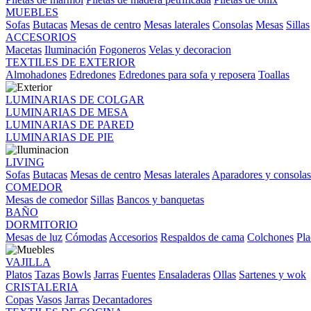
MUEBLES
Sofas
Butacas
Mesas de centro
Mesas laterales
Consolas
Mesas
Sillas
ACCESORIOS
Macetas
Iluminación
Fogoneros
Velas y decoracion
TEXTILES DE EXTERIOR
Almohadones
Edredones
Edredones para sofa y reposera
Toallas
LUMINARIAS DE COLGAR
LUMINARIAS DE MESA
LUMINARIAS DE PARED
LUMINARIAS DE PIE
LIVING
Sofas
Butacas
Mesas de centro
Mesas laterales
Aparadores y consolas
COMEDOR
Mesas de comedor
Sillas
Bancos y banquetas
BAÑO
DORMITORIO
Mesas de luz
Cómodas
Accesorios
Respaldos de cama
Colchones
Pla
VAJILLA
Platos
Tazas
Bowls
Jarras
Fuentes
Ensaladeras
Ollas
Sartenes y wok
CRISTALERIA
Copas
Vasos
Jarras
Decantadores