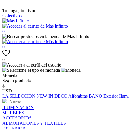
Tu hogar, tu historia
Colectivos
0
0
0
Moneda
Según producto
$
USD
LA SELECCION
NEW IN
DECO
Alfombras
BAÑO
Exterior
Ilum
ILUMINACION
MUEBLES
ACCESORIOS
ALMOHADONES Y TEXTILES
EXTERIOR