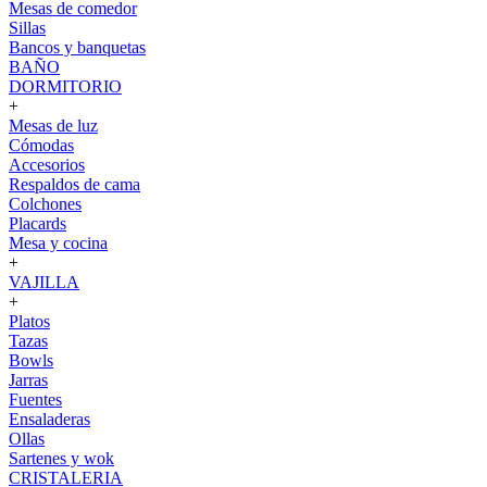
Mesas de comedor
Sillas
Bancos y banquetas
BAÑO
DORMITORIO
+
Mesas de luz
Cómodas
Accesorios
Respaldos de cama
Colchones
Placards
Mesa y cocina
+
VAJILLA
+
Platos
Tazas
Bowls
Jarras
Fuentes
Ensaladeras
Ollas
Sartenes y wok
CRISTALERIA