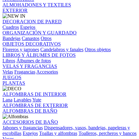
ALMOHADONES Y TEXTILES
EXTERIOR
DECORACION DE PARED
Cuadros
Espejos
ORGANIZACIÓN Y GUARDADO
Bandejas
Canastos
Otros
OBJETOS DECORATIVOS
Floreros y jarrones
Candelabros y fanales
Otros objetos
LIBROS Y ÁLBUMES DE FOTOS
Libros
Álbumes de fotos
VELAS Y FRAGANCIAS
Velas
Fragancias
Accesorios
JUEGOS
PLANTAS
ALFOMBRAS DE INTERIOR
Lana
Lavables
Yute
ALFOMBRAS DE EXTERIOR
ALFOMBRAS DE BAÑO
ACCESORIOS DE BAÑO
Jabones y fragancias
Dispensadores, vasos, bandejas, papeleras y
escobillas
Espejos
Toallas y alfombras
Toalleros, percheros y bancos
Vasos