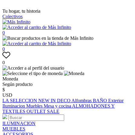
Tu hogar, tu historia
Colectivos
0
0
0
Moneda
Según producto
$
USD
LA SELECCION
NEW IN
DECO
Alfombras
BAÑO
Exterior
Iluminacion
Muebles
Mesa y cocina
ALMOHADONES Y
TEXTILES
OUTLET
SALE
ILUMINACION
MUEBLES
ACCESORIOS