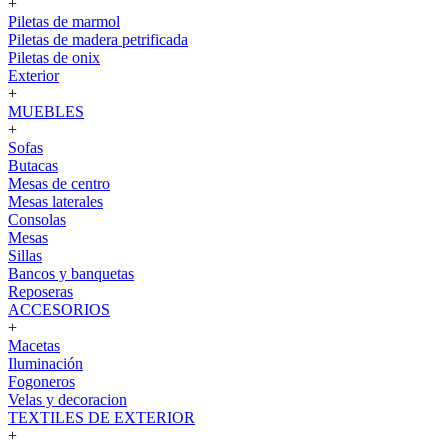
+
Piletas de marmol
Piletas de madera petrificada
Piletas de onix
Exterior
+
MUEBLES
+
Sofas
Butacas
Mesas de centro
Mesas laterales
Consolas
Mesas
Sillas
Bancos y banquetas
Reposeras
ACCESORIOS
+
Macetas
Iluminación
Fogoneros
Velas y decoracion
TEXTILES DE EXTERIOR
+