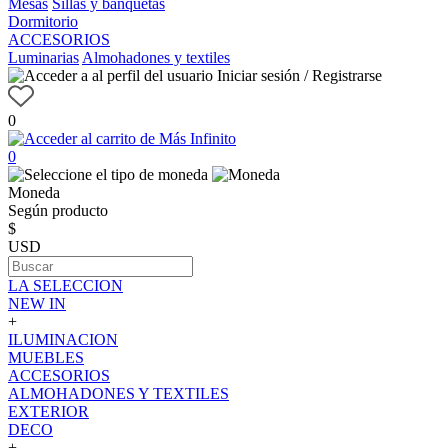
Mesas
Sillas y banquetas
Dormitorio
ACCESORIOS
Luminarias
Almohadones y textiles
Iniciar sesión / Registrarse
0
0
Moneda
Según producto
$
USD
LA SELECCION
NEW IN
+
ILUMINACION
MUEBLES
ACCESORIOS
ALMOHADONES Y TEXTILES
EXTERIOR
DECO
+