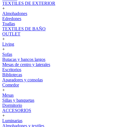
TEXTILES DE EXTERIOR
+
Almohadones
Edredones
Toallas
TEXTILES DE BAÑO
OUTLET
+
Living
+
Sofas
Butacas y bancos largos
Mesas de centro y laterales
Escritorios
Bibliotecas
Aparadores y consolas
Comedor
+
Mesas
Sillas y banquetas
Dormitorio
ACCESORIOS
+
Luminarias
Almohadones y textiles