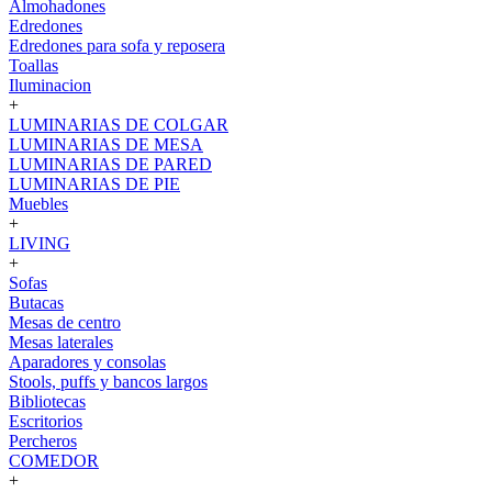
Almohadones
Edredones
Edredones para sofa y reposera
Toallas
Iluminacion
+
LUMINARIAS DE COLGAR
LUMINARIAS DE MESA
LUMINARIAS DE PARED
LUMINARIAS DE PIE
Muebles
+
LIVING
+
Sofas
Butacas
Mesas de centro
Mesas laterales
Aparadores y consolas
Stools, puffs y bancos largos
Bibliotecas
Escritorios
Percheros
COMEDOR
+