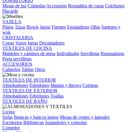
DORMITORIO
Mesas de luz
Cómodas
Accesorios
Respaldos de cama
Colchones
Placards
VAJILLA
Platos
Tazas
Bowls
Jarras
Fuentes
Ensaladeras
Ollas
Sartenes y
wok
CRISTALERIA
Copas
Vasos
Jarras
Decantadores
TEXTILES DE COCINA
Manteles y caminos de mesa
Individuales
Servilletas
Repasadores
Porta servilletas
ACCESORIOS
Cubiertos
Tablas
Otros
TEXTILES DE INTERIOR
Almohadones
Edredones
Mantas y throws
Cortinas
TEXTILES DE EXTERIOR
Almohadones
Edredones
Toallas
TEXTILES DE BAÑO
Living
Sofas
Butacas y bancos largos
Mesas de centro y laterales
Escritorios
Bibliotecas
Aparadores y consolas
Comedor