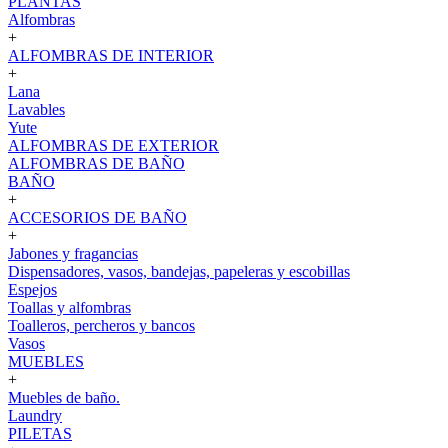
PLANTAS
Alfombras
+
ALFOMBRAS DE INTERIOR
+
Lana
Lavables
Yute
ALFOMBRAS DE EXTERIOR
ALFOMBRAS DE BAÑO
BAÑO
+
ACCESORIOS DE BAÑO
+
Jabones y fragancias
Dispensadores, vasos, bandejas, papeleras y escobillas
Espejos
Toallas y alfombras
Toalleros, percheros y bancos
Vasos
MUEBLES
+
Muebles de baño.
Laundry
PILETAS