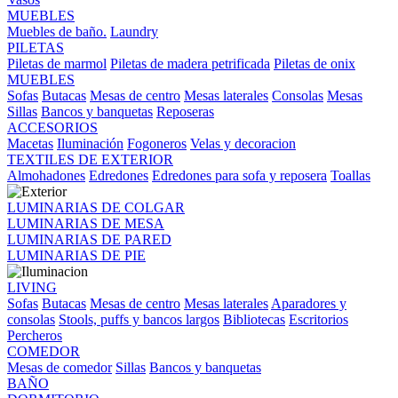
MUEBLES
Muebles de baño.
Laundry
PILETAS
Piletas de marmol
Piletas de madera petrificada
Piletas de onix
MUEBLES
Sofas
Butacas
Mesas de centro
Mesas laterales
Consolas
Mesas
Sillas
Bancos y banquetas
Reposeras
ACCESORIOS
Macetas
Iluminación
Fogoneros
Velas y decoracion
TEXTILES DE EXTERIOR
Almohadones
Edredones
Edredones para sofa y reposera
Toallas
LUMINARIAS DE COLGAR
LUMINARIAS DE MESA
LUMINARIAS DE PARED
LUMINARIAS DE PIE
LIVING
Sofas
Butacas
Mesas de centro
Mesas laterales
Aparadores y
consolas
Stools, puffs y bancos largos
Bibliotecas
Escritorios
Percheros
COMEDOR
Mesas de comedor
Sillas
Bancos y banquetas
BAÑO