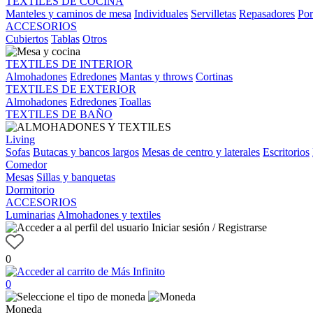
TEXTILES DE COCINA
Manteles y caminos de mesa
Individuales
Servilletas
Repasadores
Por
ACCESORIOS
Cubiertos
Tablas
Otros
TEXTILES DE INTERIOR
Almohadones
Edredones
Mantas y throws
Cortinas
TEXTILES DE EXTERIOR
Almohadones
Edredones
Toallas
TEXTILES DE BAÑO
Living
Sofas
Butacas y bancos largos
Mesas de centro y laterales
Escritorios
Comedor
Mesas
Sillas y banquetas
Dormitorio
ACCESORIOS
Luminarias
Almohadones y textiles
Iniciar sesión / Registrarse
0
0
Moneda