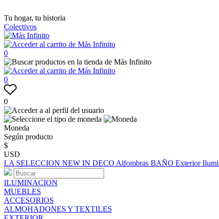
Tu hogar, tu historia
Colectivos
0
0
0
Moneda
Según producto
$
USD
LA SELECCION
NEW IN
DECO
Alfombras
BAÑO
Exterior
Ilum
ILUMINACION
MUEBLES
ACCESORIOS
ALMOHADONES Y TEXTILES
EXTERIOR