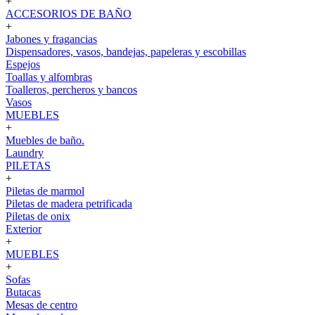
+
ACCESORIOS DE BAÑO
+
Jabones y fragancias
Dispensadores, vasos, bandejas, papeleras y escobillas
Espejos
Toallas y alfombras
Toalleros, percheros y bancos
Vasos
MUEBLES
+
Muebles de baño.
Laundry
PILETAS
+
Piletas de marmol
Piletas de madera petrificada
Piletas de onix
Exterior
+
MUEBLES
+
Sofas
Butacas
Mesas de centro