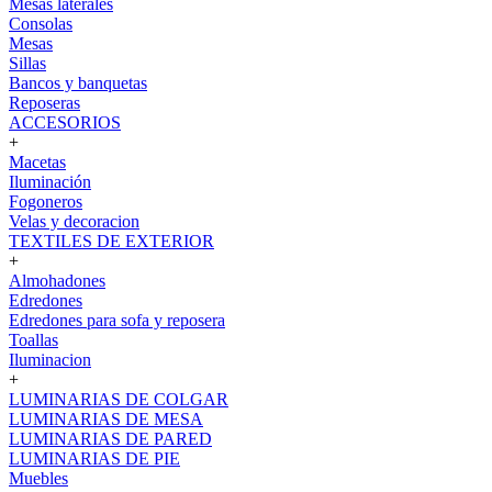
Mesas laterales
Consolas
Mesas
Sillas
Bancos y banquetas
Reposeras
ACCESORIOS
+
Macetas
Iluminación
Fogoneros
Velas y decoracion
TEXTILES DE EXTERIOR
+
Almohadones
Edredones
Edredones para sofa y reposera
Toallas
Iluminacion
+
LUMINARIAS DE COLGAR
LUMINARIAS DE MESA
LUMINARIAS DE PARED
LUMINARIAS DE PIE
Muebles