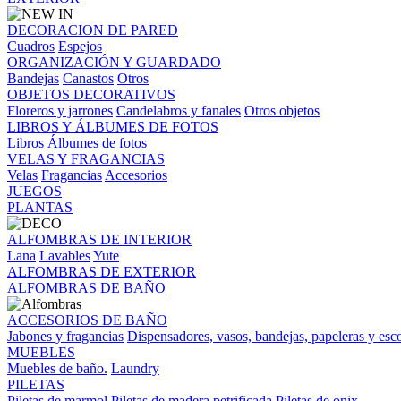
DECORACION DE PARED
Cuadros
Espejos
ORGANIZACIÓN Y GUARDADO
Bandejas
Canastos
Otros
OBJETOS DECORATIVOS
Floreros y jarrones
Candelabros y fanales
Otros objetos
LIBROS Y ÁLBUMES DE FOTOS
Libros
Álbumes de fotos
VELAS Y FRAGANCIAS
Velas
Fragancias
Accesorios
JUEGOS
PLANTAS
ALFOMBRAS DE INTERIOR
Lana
Lavables
Yute
ALFOMBRAS DE EXTERIOR
ALFOMBRAS DE BAÑO
ACCESORIOS DE BAÑO
Jabones y fragancias
Dispensadores, vasos, bandejas, papeleras y esco
MUEBLES
Muebles de baño.
Laundry
PILETAS
Piletas de marmol
Piletas de madera petrificada
Piletas de onix