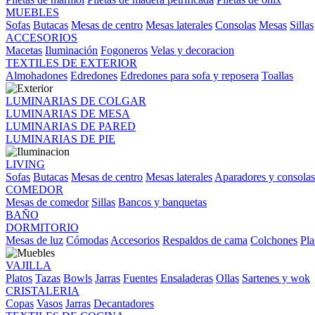
MUEBLES
Sofas
Butacas
Mesas de centro
Mesas laterales
Consolas
Mesas
Sillas
ACCESORIOS
Macetas
Iluminación
Fogoneros
Velas y decoracion
TEXTILES DE EXTERIOR
Almohadones
Edredones
Edredones para sofa y reposera
Toallas
LUMINARIAS DE COLGAR
LUMINARIAS DE MESA
LUMINARIAS DE PARED
LUMINARIAS DE PIE
LIVING
Sofas
Butacas
Mesas de centro
Mesas laterales
Aparadores y consolas
COMEDOR
Mesas de comedor
Sillas
Bancos y banquetas
BAÑO
DORMITORIO
Mesas de luz
Cómodas
Accesorios
Respaldos de cama
Colchones
Pla
VAJILLA
Platos
Tazas
Bowls
Jarras
Fuentes
Ensaladeras
Ollas
Sartenes y wok
CRISTALERIA
Copas
Vasos
Jarras
Decantadores