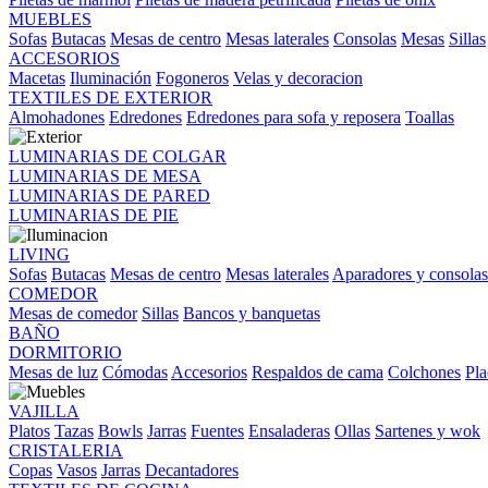
MUEBLES
Sofas
Butacas
Mesas de centro
Mesas laterales
Consolas
Mesas
Sillas
ACCESORIOS
Macetas
Iluminación
Fogoneros
Velas y decoracion
TEXTILES DE EXTERIOR
Almohadones
Edredones
Edredones para sofa y reposera
Toallas
LUMINARIAS DE COLGAR
LUMINARIAS DE MESA
LUMINARIAS DE PARED
LUMINARIAS DE PIE
LIVING
Sofas
Butacas
Mesas de centro
Mesas laterales
Aparadores y consolas
COMEDOR
Mesas de comedor
Sillas
Bancos y banquetas
BAÑO
DORMITORIO
Mesas de luz
Cómodas
Accesorios
Respaldos de cama
Colchones
Pla
VAJILLA
Platos
Tazas
Bowls
Jarras
Fuentes
Ensaladeras
Ollas
Sartenes y wok
CRISTALERIA
Copas
Vasos
Jarras
Decantadores