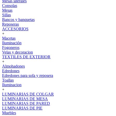
Mesas laterales
Consolas
Mesas
Sillas
Bancos y banquetas
Reposeras
ACCESORIOS
+
Macetas
Iluminación
Fogoneros
Velas y decoracion
TEXTILES DE EXTERIOR
+
Almohadones
Edredones
Edredones para sofa y reposera
Toallas
Iluminacion
+
LUMINARIAS DE COLGAR
LUMINARIAS DE MESA
LUMINARIAS DE PARED
LUMINARIAS DE PIE
Muebles