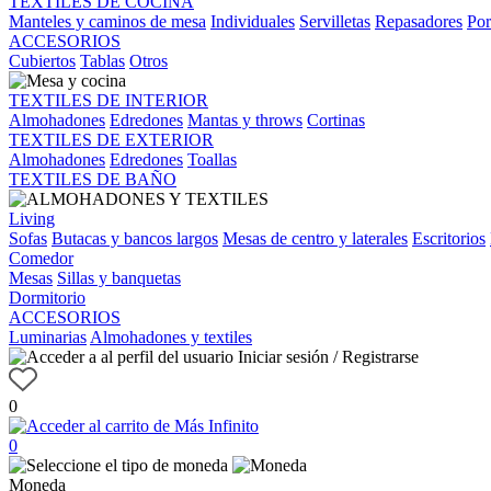
TEXTILES DE COCINA
Manteles y caminos de mesa
Individuales
Servilletas
Repasadores
Por
ACCESORIOS
Cubiertos
Tablas
Otros
TEXTILES DE INTERIOR
Almohadones
Edredones
Mantas y throws
Cortinas
TEXTILES DE EXTERIOR
Almohadones
Edredones
Toallas
TEXTILES DE BAÑO
Living
Sofas
Butacas y bancos largos
Mesas de centro y laterales
Escritorios
Comedor
Mesas
Sillas y banquetas
Dormitorio
ACCESORIOS
Luminarias
Almohadones y textiles
Iniciar sesión / Registrarse
0
0
Moneda