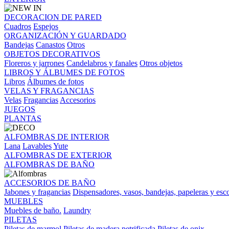
DECORACION DE PARED
Cuadros
Espejos
ORGANIZACIÓN Y GUARDADO
Bandejas
Canastos
Otros
OBJETOS DECORATIVOS
Floreros y jarrones
Candelabros y fanales
Otros objetos
LIBROS Y ÁLBUMES DE FOTOS
Libros
Álbumes de fotos
VELAS Y FRAGANCIAS
Velas
Fragancias
Accesorios
JUEGOS
PLANTAS
ALFOMBRAS DE INTERIOR
Lana
Lavables
Yute
ALFOMBRAS DE EXTERIOR
ALFOMBRAS DE BAÑO
ACCESORIOS DE BAÑO
Jabones y fragancias
Dispensadores, vasos, bandejas, papeleras y esco
MUEBLES
Muebles de baño.
Laundry
PILETAS
Piletas de marmol
Piletas de madera petrificada
Piletas de onix