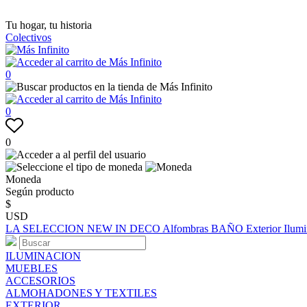
Tu hogar, tu historia
Colectivos
0
0
0
Moneda
Según producto
$
USD
LA SELECCION
NEW IN
DECO
Alfombras
BAÑO
Exterior
Ilum
ILUMINACION
MUEBLES
ACCESORIOS
ALMOHADONES Y TEXTILES
EXTERIOR