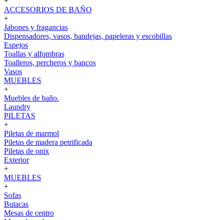
+
ACCESORIOS DE BAÑO
+
Jabones y fragancias
Dispensadores, vasos, bandejas, papeleras y escobillas
Espejos
Toallas y alfombras
Toalleros, percheros y bancos
Vasos
MUEBLES
+
Muebles de baño.
Laundry
PILETAS
+
Piletas de marmol
Piletas de madera petrificada
Piletas de onix
Exterior
+
MUEBLES
+
Sofas
Butacas
Mesas de centro