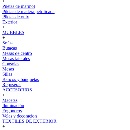
+
Piletas de marmol
Piletas de madera petrificada
Piletas de onix
Exterior
+
MUEBLES
+
Sofas
Butacas
Mesas de centro
Mesas laterales
Consolas
Mesas
Sillas
Bancos y banquetas
Reposeras
ACCESORIOS
+
Macetas
Iluminación
Fogoneros
Velas y decoracion
TEXTILES DE EXTERIOR
+