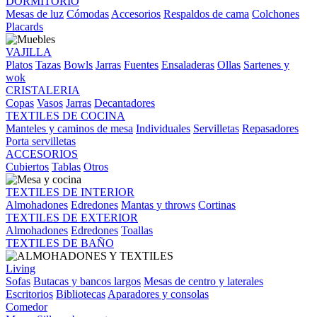
DORMITORIO
Mesas de luz
Cómodas
Accesorios
Respaldos de cama
Colchones
Placards
VAJILLA
Platos
Tazas
Bowls
Jarras
Fuentes
Ensaladeras
Ollas
Sartenes y
wok
CRISTALERIA
Copas
Vasos
Jarras
Decantadores
TEXTILES DE COCINA
Manteles y caminos de mesa
Individuales
Servilletas
Repasadores
Porta servilletas
ACCESORIOS
Cubiertos
Tablas
Otros
TEXTILES DE INTERIOR
Almohadones
Edredones
Mantas y throws
Cortinas
TEXTILES DE EXTERIOR
Almohadones
Edredones
Toallas
TEXTILES DE BAÑO
Living
Sofas
Butacas y bancos largos
Mesas de centro y laterales
Escritorios
Bibliotecas
Aparadores y consolas
Comedor