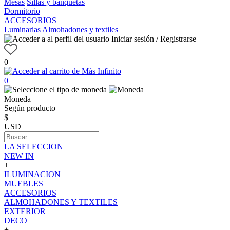
Mesas
Sillas y banquetas
Dormitorio
ACCESORIOS
Luminarias
Almohadones y textiles
Iniciar sesión / Registrarse
0
0
Moneda
Según producto
$
USD
LA SELECCION
NEW IN
+
ILUMINACION
MUEBLES
ACCESORIOS
ALMOHADONES Y TEXTILES
EXTERIOR
DECO
+