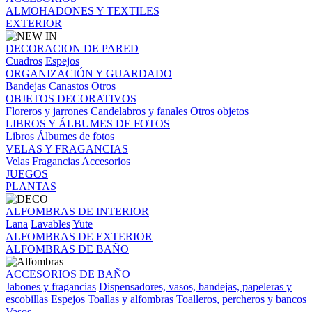
ALMOHADONES Y TEXTILES
EXTERIOR
DECORACION DE PARED
Cuadros
Espejos
ORGANIZACIÓN Y GUARDADO
Bandejas
Canastos
Otros
OBJETOS DECORATIVOS
Floreros y jarrones
Candelabros y fanales
Otros objetos
LIBROS Y ÁLBUMES DE FOTOS
Libros
Álbumes de fotos
VELAS Y FRAGANCIAS
Velas
Fragancias
Accesorios
JUEGOS
PLANTAS
ALFOMBRAS DE INTERIOR
Lana
Lavables
Yute
ALFOMBRAS DE EXTERIOR
ALFOMBRAS DE BAÑO
ACCESORIOS DE BAÑO
Jabones y fragancias
Dispensadores, vasos, bandejas, papeleras y
escobillas
Espejos
Toallas y alfombras
Toalleros, percheros y bancos
Vasos