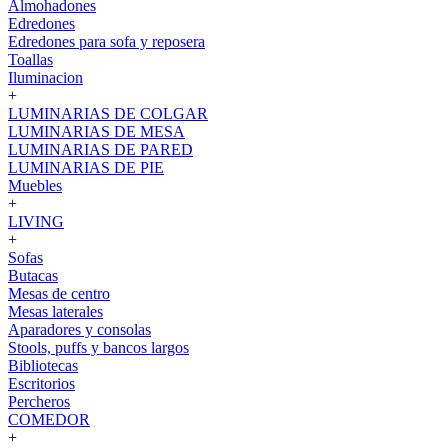
Almohadones
Edredones
Edredones para sofa y reposera
Toallas
Iluminacion
+
LUMINARIAS DE COLGAR
LUMINARIAS DE MESA
LUMINARIAS DE PARED
LUMINARIAS DE PIE
Muebles
+
LIVING
+
Sofas
Butacas
Mesas de centro
Mesas laterales
Aparadores y consolas
Stools, puffs y bancos largos
Bibliotecas
Escritorios
Percheros
COMEDOR
+