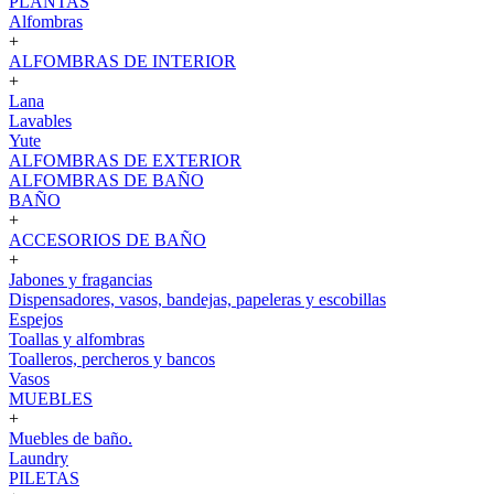
PLANTAS
Alfombras
+
ALFOMBRAS DE INTERIOR
+
Lana
Lavables
Yute
ALFOMBRAS DE EXTERIOR
ALFOMBRAS DE BAÑO
BAÑO
+
ACCESORIOS DE BAÑO
+
Jabones y fragancias
Dispensadores, vasos, bandejas, papeleras y escobillas
Espejos
Toallas y alfombras
Toalleros, percheros y bancos
Vasos
MUEBLES
+
Muebles de baño.
Laundry
PILETAS