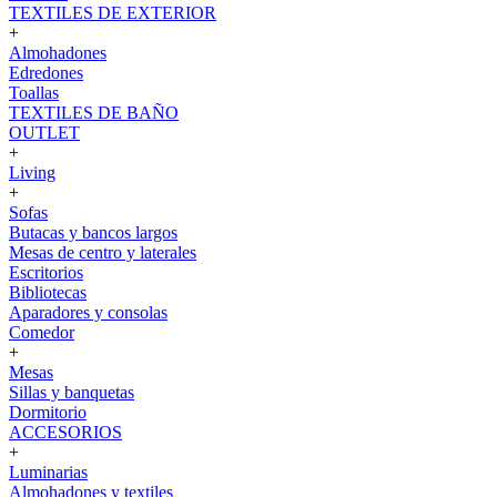
TEXTILES DE EXTERIOR
+
Almohadones
Edredones
Toallas
TEXTILES DE BAÑO
OUTLET
+
Living
+
Sofas
Butacas y bancos largos
Mesas de centro y laterales
Escritorios
Bibliotecas
Aparadores y consolas
Comedor
+
Mesas
Sillas y banquetas
Dormitorio
ACCESORIOS
+
Luminarias
Almohadones y textiles