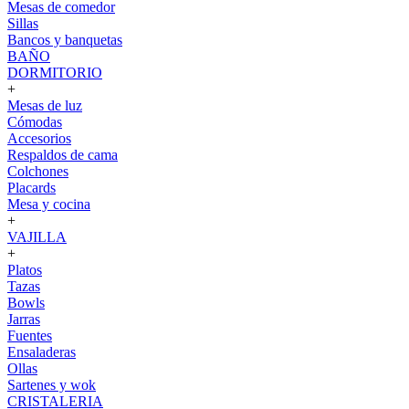
Mesas de comedor
Sillas
Bancos y banquetas
BAÑO
DORMITORIO
+
Mesas de luz
Cómodas
Accesorios
Respaldos de cama
Colchones
Placards
Mesa y cocina
+
VAJILLA
+
Platos
Tazas
Bowls
Jarras
Fuentes
Ensaladeras
Ollas
Sartenes y wok
CRISTALERIA