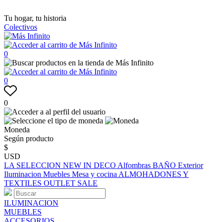
Tu hogar, tu historia
Colectivos
0
0
0
Moneda
Según producto
$
USD
LA SELECCION
NEW IN
DECO
Alfombras
BAÑO
Exterior
Iluminacion
Muebles
Mesa y cocina
ALMOHADONES Y
TEXTILES
OUTLET
SALE
ILUMINACION
MUEBLES
ACCESORIOS