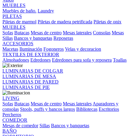
MUEBLES
Muebles de baño.
Laundry
PILETAS
Piletas de marmol
Piletas de madera petrificada
Piletas de onix
MUEBLES
Sofas
Butacas
Mesas de centro
Mesas laterales
Consolas
Mesas
Sillas
Bancos y banquetas
Reposeras
ACCESORIOS
Macetas
Iluminación
Fogoneros
Velas y decoracion
TEXTILES DE EXTERIOR
Almohadones
Edredones
Edredones para sofa y reposera
Toallas
LUMINARIAS DE COLGAR
LUMINARIAS DE MESA
LUMINARIAS DE PARED
LUMINARIAS DE PIE
LIVING
Sofas
Butacas
Mesas de centro
Mesas laterales
Aparadores y
consolas
Stools, puffs y bancos largos
Bibliotecas
Escritorios
Percheros
COMEDOR
Mesas de comedor
Sillas
Bancos y banquetas
BAÑO